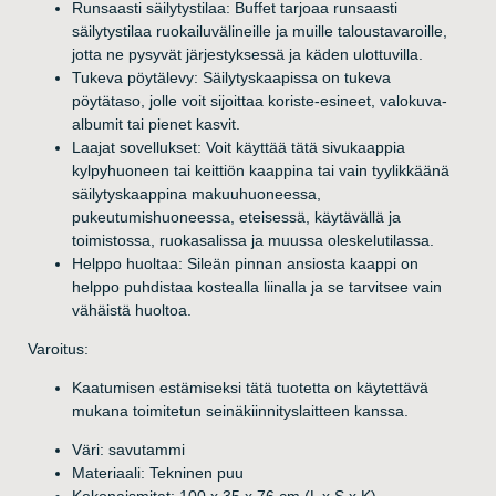
Runsaasti säilytystilaa: Buffet tarjoaa runsaasti
säilytystilaa ruokailuvälineille ja muille taloustavaroille,
jotta ne pysyvät järjestyksessä ja käden ulottuvilla.
Tukeva pöytälevy: Säilytyskaapissa on tukeva
pöytätaso, jolle voit sijoittaa koriste-esineet, valokuva-
albumit tai pienet kasvit.
Laajat sovellukset: Voit käyttää tätä sivukaappia
kylpyhuoneen tai keittiön kaappina tai vain tyylikkäänä
säilytyskaappina makuuhuoneessa,
pukeutumishuoneessa, eteisessä, käytävällä ja
toimistossa, ruokasalissa ja muussa oleskelutilassa.
Helppo huoltaa: Sileän pinnan ansiosta kaappi on
helppo puhdistaa kostealla liinalla ja se tarvitsee vain
vähäistä huoltoa.
Varoitus:
Kaatumisen estämiseksi tätä tuotetta on käytettävä
mukana toimitetun seinäkiinnityslaitteen kanssa.
Väri: savutammi
Materiaali: Tekninen puu