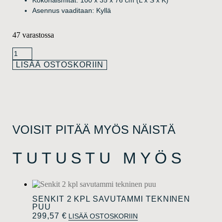
Kokonaismitat: 100 x 35 x 76 cm (L x S x K)
Asennus vaaditaan: Kyllä
47 varastossa
LISÄÄ OSTOSKORIIN
VOISIT PITÄÄ MYÖS NÄISTÄ
TUTUSTU MYÖS
SENKIT 2 KPL SAVUTAMMI TEKNINEN
PUU
299,57
€
LISÄÄ OSTOSKORIIN