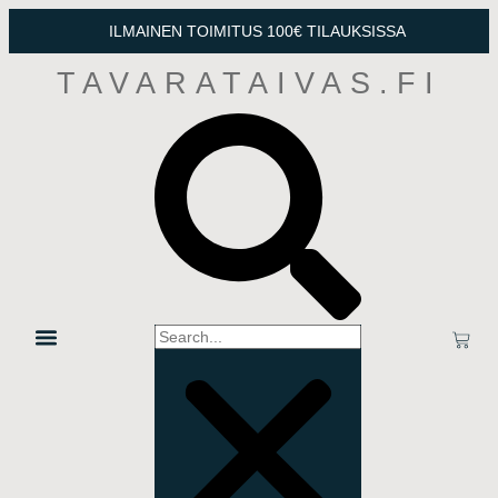
ILMAINEN TOIMITUS 100€ TILAUKSISSA
TAVARATAIVAS.FI
OTA YHTEYTTÄ
TIETOSUOJA & TOIMITUSEHDOT