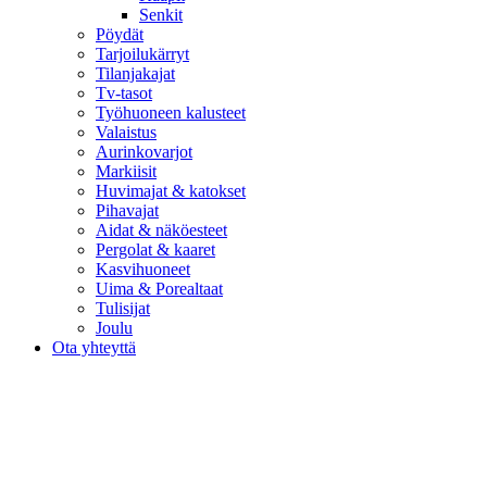
Senkit
Pöydät
Tarjoilukärryt
Tilanjakajat
Tv-tasot
Työhuoneen kalusteet
Valaistus
Aurinkovarjot
Markiisit
Huvimajat & katokset
Pihavajat
Aidat & näköesteet
Pergolat & kaaret
Kasvihuoneet
Uima & Porealtaat
Tulisijat
Joulu
Ota yhteyttä