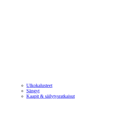
Ulkokalusteet
Sängyt
Kaapit & säilytysratkaisut