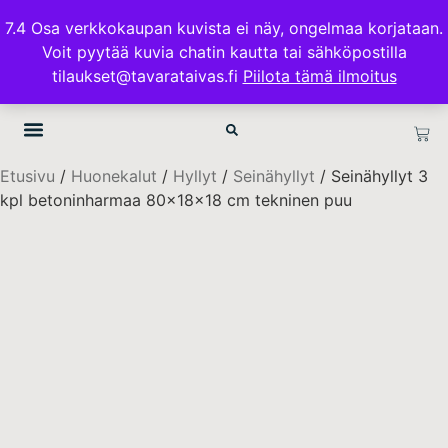
ILMAINEN TOIMITUS 100€ TILAUKSISSA
7.4 Osa verkkokaupan kuvista ei näy, ongelmaa korjataan.
Voit pyytää kuvia chatin kautta tai sähköpostilla
TAVARATAIVAS.FI
tilaukset@tavarataivas.fi
Piilota tämä ilmoitus
Etusivu
/
Huonekalut
/
Hyllyt
/
Seinähyllyt
/ Seinähyllyt 3
kpl betoninharmaa 80x18x18 cm tekninen puu