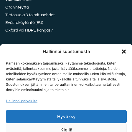
Ota yhteyttä
Tietosuoja & toimitusehdot
Evästekäytäntö (EU)
Oxford vai HDPE kangas?
Hallinnoi suostumusta
OTA YHTEYTTÄ
Parhaan kokemuksen tarjoamiseksi käytämme teknologioita, kuten
tilaukset@tavarataivas.fi
evästeitä, tallentaaksemme ja/tai käyttääksemme laitetietoja. Näiden
tekniikoiden hyväksyminen antaa meille mahdollisuuden käsitellä tietoja,
+358 45 783 386 85
kuten selauskäyttäytymistä tai yksilöllisiä tunnuksia tällä sivustolla.
MA-PE 10-14 Huom! Emme voi ottaa palautus ilmoituksia vastaan
Suostumuksen jättäminen tai peruuttaminen voi vaikuttaa haitallisesti
puhelimitse.
tiettyihin ominaisuuksiin ja toimintoihin.
Tavarataivas.fi / Importxx Oy
Hallinnoi palveluita
3187020-1
Hyväksy
Kiellä