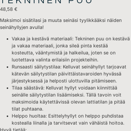
TEKNINEN PUU
48,58
€
Maksimoi sisätilasi ja muuta seinäsi tyylikkääksi näiden
seinähyllyjen avulla!
Vakaa ja kestävä materiaali: Tekninen puu on kestävä
ja vakaa materiaali, jonka sileä pinta kestää
kosteutta, vääntymistä ja halkeilua, joten se on
luotettava valinta erilaisiin projekteihin.
Runsaasti säilytystilaa: Kelluvat seinähyllyt tarjoavat
kätevän säilytystilan päivittäistavaroiden hyvässä
järjestyksessä ja helposti ulottuvilla pitämiseen.
Tilaa säästävä: Kelluvat hyllyt voidaan kiinnittää
seinälle säilytystilan lisäämiseksi. Tällä tavoin voit
maksimoida käytettävissä olevan lattiatilan ja pitää
tilat puhtaana.
Helppo huoltaa: Esittelyhyllyt on helppo puhdistaa
kostealla liinalla ja tarvitsevat vain vähäistä hoitoa.
Hyvä tietää: