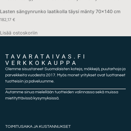
Lasten sängynrunko laatikolla täysi mänty 70×140 cm
182,17
€
Lisää ostoskoriin
TAVARATAIVAS.FI
VERKKOKAUPPA
Olemme sisustaneet Suomalaisten koteja, mökkejä, puutarhoja ja
parvekkeita vuodesta 2017. Myös monet yritykset ovat luottaneet
tuotteisiin ja palveluumme.
Autamme sinua mielellään tuotteiden valinnassa sekä muissa
mietityttävissä kysymyksissä.
TOIMITUSAIKA JA KUSTANNUKSET