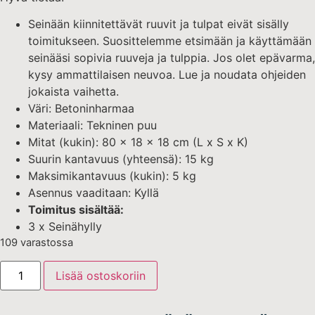
Seinään kiinnitettävät ruuvit ja tulpat eivät sisälly
toimitukseen. Suosittelemme etsimään ja käyttämään
seinääsi sopivia ruuveja ja tulppia. Jos olet epävarma,
kysy ammattilaisen neuvoa. Lue ja noudata ohjeiden
jokaista vaihetta.
Väri: Betoninharmaa
Materiaali: Tekninen puu
Mitat (kukin): 80 x 18 x 18 cm (L x S x K)
Suurin kantavuus (yhteensä): 15 kg
Maksimikantavuus (kukin): 5 kg
Asennus vaaditaan: Kyllä
Toimitus sisältää:
3 x Seinähylly
109 varastossa
Lisää ostoskoriin