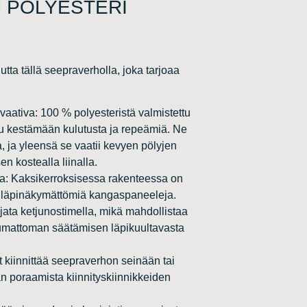
M POLYESTERI
utta tällä seepraverholla, joka tarjoaa
vaativa: 100 % polyesteristä valmistettu
u kestämään kulutusta ja repeämiä. Ne
 ja yleensä se vaatii kevyen pölyjen
n kostealla liinalla.
ja: Kaksikerroksisessa rakenteessa on
a läpinäkymättömiä kangaspaneeleja.
jata ketjunostimella, mikä mahdollistaa
umattoman säätämisen läpikuultavasta
 kiinnittää seepraverhon seinään tai
an poraamista kiinnityskiinnikkeiden