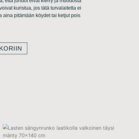
a, että johdot eivät kierry ja muodosta
at kuristua, jos tätä turvalaitetta ei
ta aina pitämään köydet tai ketjut pois
KORIIN