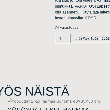
Älä sido johtoja yhteen. Varmist
silmukkaa. VAROITUS! Lapset voiv
olla asennettu. Käytä tätä laitet
lasten ulottuvilta.
GPSR
74 varastossa
LISÄÄ OSTOS
MYÖS NÄISTÄ
YÖPÖYDÄT 2 KPL HARMAA