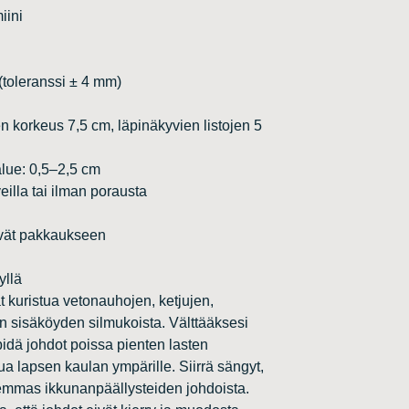
iini
(toleranssi ± 4 mm)
n korkeus 7,5 cm, läpinäkyvien listojen 5
lue: 0,5–2,5 cm
illa tai ilman porausta
yvät pakkaukseen
yllä
 kuristua vetonauhojen, ketjujen,
vän sisäköyden silmukoista. Välttääksesi
idä johdot poissa pienten lasten
tua lapsen kaulan ympärille. Siirrä sängyt,
emmas ikkunanpäällysteiden johdoista.