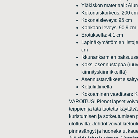
Yläkiskon materiaali: Alum
Kokonaiskorkeus: 200 cm
Kokonaisleveys: 95 cm
Kankaan leveys: 90,9 cm 
Erotuksella: 4,1 cm
Läpinäkymättömien listoje
cm
Ikkunankarmien paksuusa
Kaksi asennustapaa (ruuve
kiinnityskiinnikkeillä)
Asennustarvikkeet sisält
Ketjuliittimellä
Kokoaminen vaaditaan: K
VAROITUS! Pienet lapset voivat
teippien ja tätä tuotetta käyttä
kuristumisen ja sotkeutumisen p
ulottuvilta. Johdot voivat kietou
pinnasängyt ja huonekalut kau