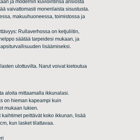
kkään ja modernin kuviointinsa ansiosta
ä vaivattomasti monenlaista sisustusta.
eessa, makuuhuoneessa, toimistossa ja
ttävyys: Rullaverhossa on ketjuliitin,
 helppo säätää tarpeidesi mukaan, ja
lapsiturvallisuuden lisäämiseksi.
asten ulottuvilta. Narut voivat kietoutua
a aloita mittaamalla ikkunalasi.
gas on hieman kapeampi kuin
et mukaan lukien.
 kaihtimet peittävät koko ikkunan, lisää
cm, kun lasket tilattavaa.
ri