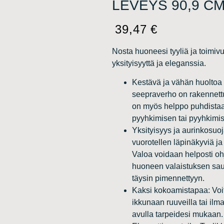
LEVEYS 90,9 C
39,47
€
Nosta huoneesi tyyliä ja toimivu
yksityisyyttä ja eleganssia.
Kestävä ja vähän huoltoa 
seepraverho on rakennett
on myös helppo puhdistaa,
pyyhkimisen tai pyyhkimise
Yksityisyys ja aurinkosuo
vuorotellen läpinäkyviä j
Valoa voidaan helposti oh
huoneen valaistuksen sa
täysin pimennettyyn.
Kaksi kokoamistapaa: Voit
ikkunaan ruuveilla tai ilm
avulla tarpeidesi mukaan.