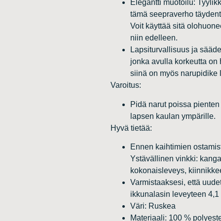
Elegantti muotoilu: Tyyli
tämä seepraverho täydentä
Voit käyttää sitä olohuon
niin edelleen.
Lapsiturvallisuus ja sääde
jonka avulla korkeutta on
siinä on myös narupidike 
Varoitus:
Pidä narut poissa pienten l
lapsen kaulan ympärille.
Hyvä tietää:
Ennen kaihtimien ostamist
Ystävällinen vinkki: kan
kokonaisleveys, kiinnikke
Varmistaaksesi, että uudet
ikkunalasin leveyteen 4,1 
Väri: Ruskea
Materiaali: 100 % polyeste