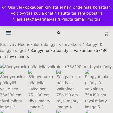
ILMAINEN TOIMITUS 100€ TILAUKSISSA
7.4 Osa verkkokaupan kuvista ei näy, ongelmaa korjataan.
Voit pyytää kuvia chatin kautta tai sähköpostilla
TAVARATAIVAS.FI
tilaukset@tavarataivas.fi
Piilota tämä ilmoitus
Etusivu
/
Huonekalut
/
Sängyt & tarvikkeet
/
Sängyt &
sängynrungot
/ Sängynrunko päädyllä valkoinen 75×190
cm täysi mänty