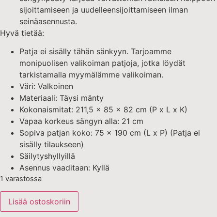
sijoittamiseen ja uudelleensijoittamiseen ilman
seinäasennusta.
Hyvä tietää:
Patja ei sisälly tähän sänkyyn. Tarjoamme
monipuolisen valikoiman patjoja, jotka löydät
tarkistamalla myymälämme valikoiman.
Väri: Valkoinen
Materiaali: Täysi mänty
Kokonaismitat: 211,5 x 85 x 82 cm (P x L x K)
Vapaa korkeus sängyn alla: 21 cm
Sopiva patjan koko: 75 x 190 cm (L x P) (Patja ei
sisälly tilaukseen)
Säilytyshyllyillä
Asennus vaaditaan: Kyllä
1 varastossa
Lisää ostoskoriin