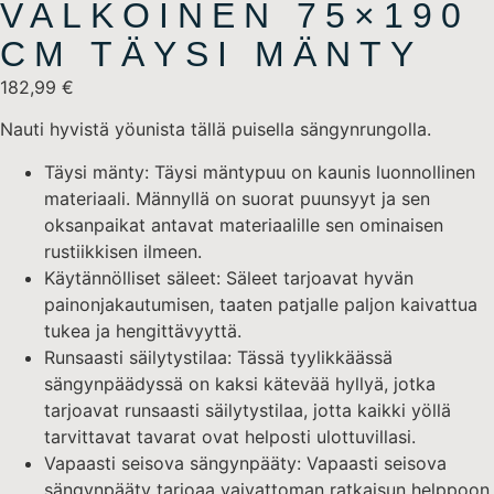
VALKOINEN 75×190
CM TÄYSI MÄNTY
182,99
€
Nauti hyvistä yöunista tällä puisella sängynrungolla.
Täysi mänty: Täysi mäntypuu on kaunis luonnollinen
materiaali. Männyllä on suorat puunsyyt ja sen
oksanpaikat antavat materiaalille sen ominaisen
rustiikkisen ilmeen.
Käytännölliset säleet: Säleet tarjoavat hyvän
painonjakautumisen, taaten patjalle paljon kaivattua
tukea ja hengittävyyttä.
Runsaasti säilytystilaa: Tässä tyylikkäässä
sängynpäädyssä on kaksi kätevää hyllyä, jotka
tarjoavat runsaasti säilytystilaa, jotta kaikki yöllä
tarvittavat tavarat ovat helposti ulottuvillasi.
Vapaasti seisova sängynpääty: Vapaasti seisova
sängynpääty tarjoaa vaivattoman ratkaisun helppoon