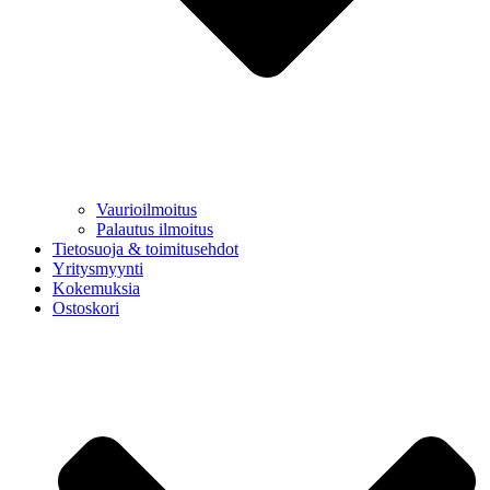
Vaurioilmoitus
Palautus ilmoitus
Tietosuoja & toimitusehdot
Yritysmyynti
Kokemuksia
Ostoskori