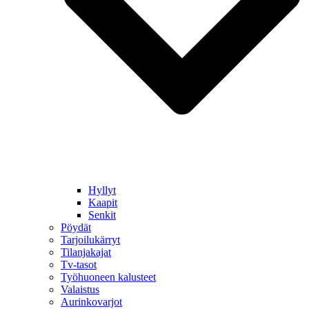
Hyllyt
Kaapit
Senkit
Pöydät
Tarjoilukärryt
Tilanjakajat
Tv-tasot
Työhuoneen kalusteet
Valaistus
Aurinkovarjot