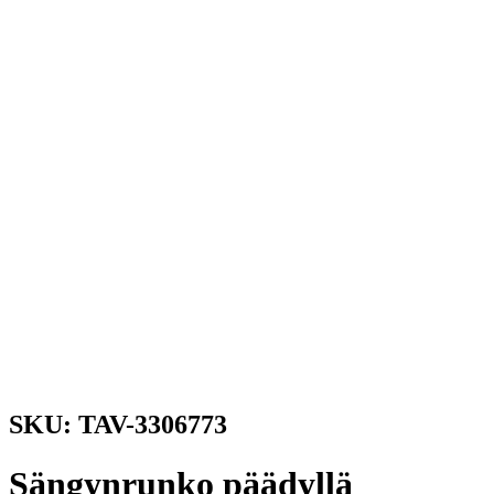
SKU: TAV-3306773
Sängynrunko päädyllä