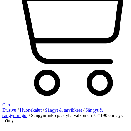
Cart
Etusivu
/
Huonekalut
/
Sängyt & tarvikkeet
/
Sängyt &
sängynrungot
/ Sängynrunko päädyllä valkoinen 75×190 cm täysi
mänty