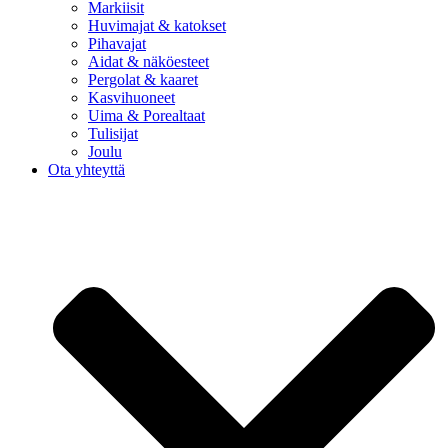
Markiisit
Huvimajat & katokset
Pihavajat
Aidat & näköesteet
Pergolat & kaaret
Kasvihuoneet
Uima & Porealtaat
Tulisijat
Joulu
Ota yhteyttä