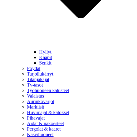
Hyllyt
Kaapit
Senkit
Pöydät
Tarjoilukärryt
Tilanjakajat
Tv-tasot
Työhuoneen kalusteet
Valaistus
Aurinkovarjot
Markiisit
Huvimajat & katokset
Pihavajat
Aidat & näköesteet
Pergolat & kaaret
Kasvihuoneet