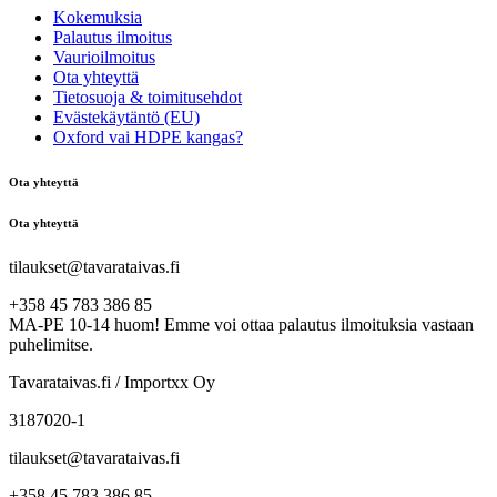
Kokemuksia
Palautus ilmoitus
Vaurioilmoitus
Ota yhteyttä
Tietosuoja & toimitusehdot
Evästekäytäntö (EU)
Oxford vai HDPE kangas?
Ota yhteyttä
Ota yhteyttä
tilaukset@tavarataivas.fi
+358 45 783 386 85
MA-PE 10-14 huom! Emme voi ottaa palautus ilmoituksia vastaan
puhelimitse.
Tavarataivas.fi / Importxx Oy
3187020-1
tilaukset@tavarataivas.fi
+358 45 783 386 85