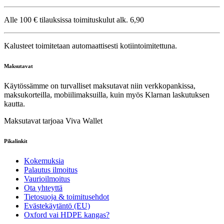
Alle 100 € tilauksissa toimituskulut alk. 6,90
Kalusteet toimitetaan automaattisesti kotiintoimitettuna.
Maksutavat
Käytössämme on turvalliset maksutavat niin verkkopankissa,
maksukorteilla, mobiilimaksuilla, kuin myös Klarnan laskutuksen
kautta.
Maksutavat tarjoaa Viva Wallet
Pikalinkit
Kokemuksia
Palautus ilmoitus
Vaurioilmoitus
Ota yhteyttä
Tietosuoja & toimitusehdot
Evästekäytäntö (EU)
Oxford vai HDPE kangas?