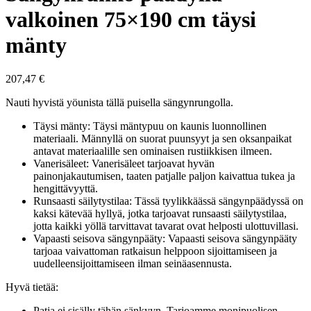
valkoinen 75×190 cm täysi
mänty
207,47
€
Nauti hyvistä yöunista tällä puisella sängynrungolla.
Täysi mänty: Täysi mäntypuu on kaunis luonnollinen
materiaali. Männyllä on suorat puunsyyt ja sen oksanpaikat
antavat materiaalille sen ominaisen rustiikkisen ilmeen.
Vanerisäleet: Vanerisäleet tarjoavat hyvän
painonjakautumisen, taaten patjalle paljon kaivattua tukea ja
hengittävyyttä.
Runsaasti säilytystilaa: Tässä tyylikkäässä sängynpäädyssä on
kaksi kätevää hyllyä, jotka tarjoavat runsaasti säilytystilaa,
jotta kaikki yöllä tarvittavat tavarat ovat helposti ulottuvillasi.
Vapaasti seisova sängynpääty: Vapaasti seisova sängynpääty
tarjoaa vaivattoman ratkaisun helppoon sijoittamiseen ja
uudelleensijoittamiseen ilman seinäasennusta.
Hyvä tietää:
Patja ei sisälly tähän sänkyyn. Tarjoamme monipuolisen