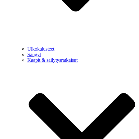
Ulkokalusteet
Sängyt
Kaapit & säilytysratkaisut