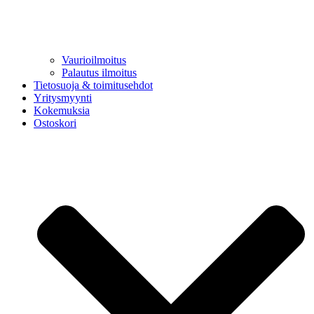
Vaurioilmoitus
Palautus ilmoitus
Tietosuoja & toimitusehdot
Yritysmyynti
Kokemuksia
Ostoskori