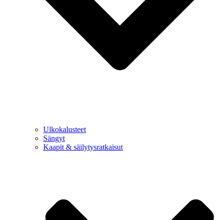
Ulkokalusteet
Sängyt
Kaapit & säilytysratkaisut