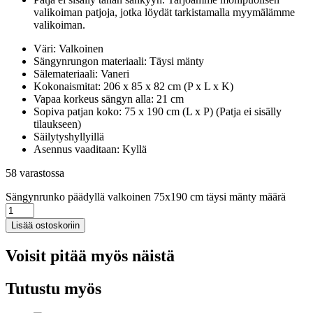
valikoiman patjoja, jotka löydät tarkistamalla myymälämme
valikoiman.
Väri: Valkoinen
Sängynrungon materiaali: Täysi mänty
Sälemateriaali: Vaneri
Kokonaismitat: 206 x 85 x 82 cm (P x L x K)
Vapaa korkeus sängyn alla: 21 cm
Sopiva patjan koko: 75 x 190 cm (L x P) (Patja ei sisälly
tilaukseen)
Säilytyshyllyillä
Asennus vaaditaan: Kyllä
58 varastossa
Sängynrunko päädyllä valkoinen 75x190 cm täysi mänty määrä
Lisää ostoskoriin
Voisit pitää myös näistä
Tutustu myös