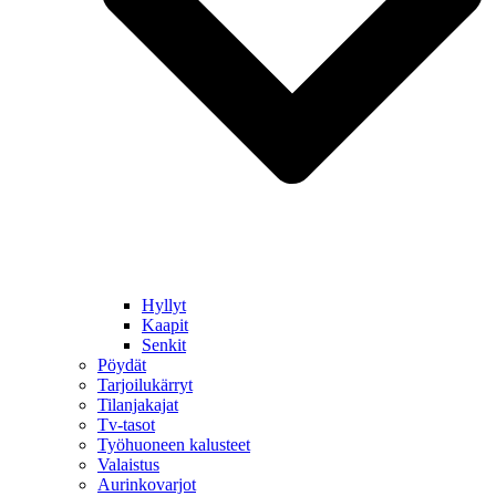
Hyllyt
Kaapit
Senkit
Pöydät
Tarjoilukärryt
Tilanjakajat
Tv-tasot
Työhuoneen kalusteet
Valaistus
Aurinkovarjot