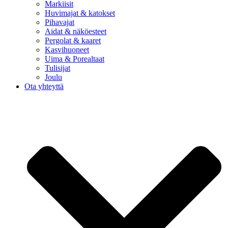
Markiisit
Huvimajat & katokset
Pihavajat
Aidat & näköesteet
Pergolat & kaaret
Kasvihuoneet
Uima & Porealtaat
Tulisijat
Joulu
Ota yhteyttä