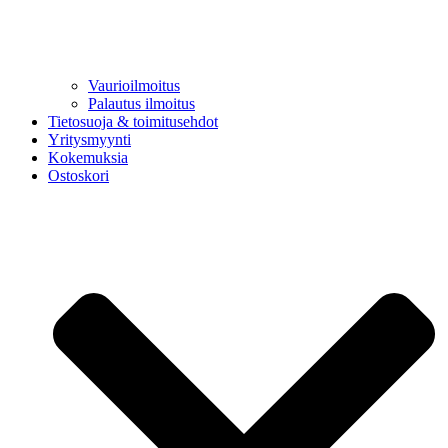
Vaurioilmoitus
Palautus ilmoitus
Tietosuoja & toimitusehdot
Yritysmyynti
Kokemuksia
Ostoskori