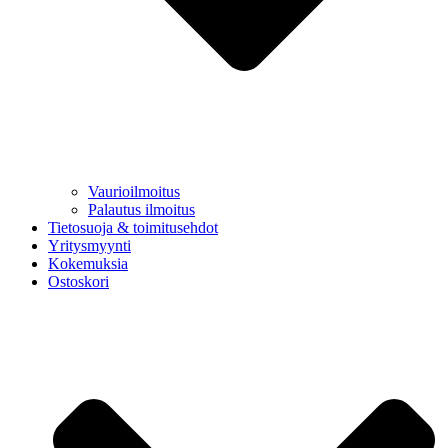
Vaurioilmoitus
Palautus ilmoitus
Tietosuoja & toimitusehdot
Yritysmyynti
Kokemuksia
Ostoskori