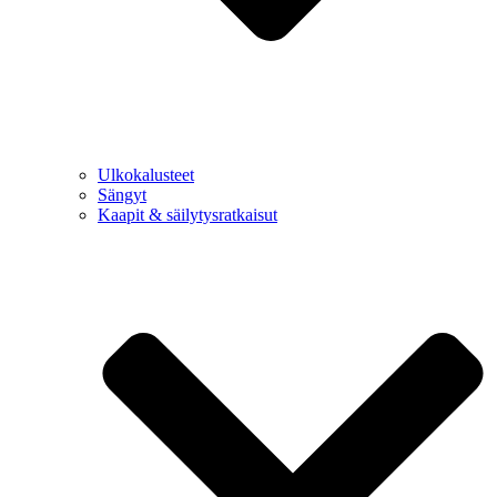
Ulkokalusteet
Sängyt
Kaapit & säilytysratkaisut