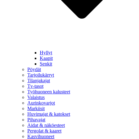
Hyllyt
Kaapit
Senkit
Pöydät
Tarjoilukärryt
Tilanjakajat
Tv-tasot
Työhuoneen kalusteet
Valaistus
Aurinkovarjot
Markiisit
Huvimajat & katokset
Pihavajat
Aidat & näköesteet
Pergolat & kaaret
Kasvihuoneet