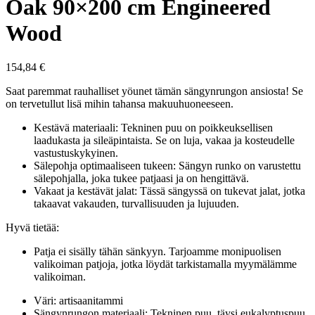
Oak 90×200 cm Engineered
Wood
154,84
€
Saat paremmat rauhalliset yöunet tämän sängynrungon ansiosta! Se
on tervetullut lisä mihin tahansa makuuhuoneeseen.
Kestävä materiaali: Tekninen puu on poikkeuksellisen
laadukasta ja sileäpintaista. Se on luja, vakaa ja kosteudelle
vastustuskykyinen.
Sälepohja optimaaliseen tukeen: Sängyn runko on varustettu
sälepohjalla, joka tukee patjaasi ja on hengittävä.
Vakaat ja kestävät jalat: Tässä sängyssä on tukevat jalat, jotka
takaavat vakauden, turvallisuuden ja lujuuden.
Hyvä tietää:
Patja ei sisälly tähän sänkyyn. Tarjoamme monipuolisen
valikoiman patjoja, jotka löydät tarkistamalla myymälämme
valikoiman.
Väri: artisaanitammi
Sängynrungon materiaali: Tekninen puu, täysi eukalyptuspuu