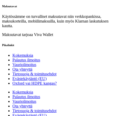
Maksutavat
Käytössämme on turvalliset maksutavat niin verkkopankissa,
maksukorteilla, mobiilimaksuilla, kuin myös Klarnan laskutuksen
kautta.
Maksutavat tarjoaa Viva Wallet
Pikalinkit
Kokemuksia
Palautus ilmoitus
Vaurioilmoitus
Ota yhteyttä
Tietosuoja & toimitusehdot
Evästekäytäntö (EU)
Oxford vai HDPE kangas?
Kokemuksia
Palautus ilmoitus
Vaurioilmoitus
Ota yhteyttä
Tietosuoja & toimitusehdot
Evästekäytäntö (EU)