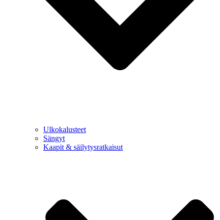
Ulkokalusteet
Sängyt
Kaapit & säilytysratkaisut