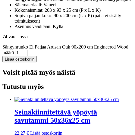
Sälemateriaali: Vaneri
Kokonaismitat: 203 x 93 x 25 cm (P x L x K)
Sopiva patjan koko: 90 x 200 cm (L x P) (patja ei sisälly
toimitukseen)
Asennus vaaditaan: Kyllä
74 varastossa
Sängynrunko Ei Patjaa Artisan Oak 90x200 cm Engineered Wood
määrä
Lisää ostoskoriin
Voisit pitää myös näistä
Tutustu myös
Seinäkiinnitettävä yöpöytä
savutammi 50x36x25 cm
22,27
€
Lisää ostoskoriin