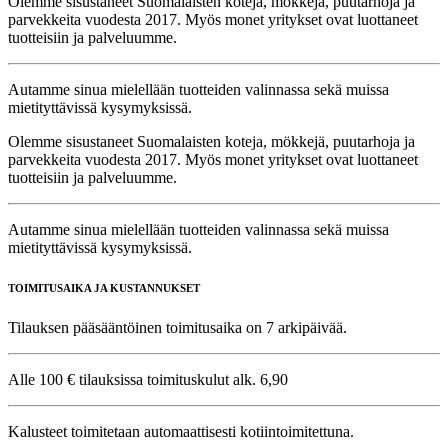
Olemme sisustaneet Suomalaisten koteja, mökkejä, puutarhoja ja
parvekkeita vuodesta 2017. Myös monet yritykset ovat luottaneet
tuotteisiin ja palveluumme.
Autamme sinua mielellään tuotteiden valinnassa sekä muissa
mietityttävissä kysymyksissä.
Olemme sisustaneet Suomalaisten koteja, mökkejä, puutarhoja ja
parvekkeita vuodesta 2017. Myös monet yritykset ovat luottaneet
tuotteisiin ja palveluumme.
Autamme sinua mielellään tuotteiden valinnassa sekä muissa
mietityttävissä kysymyksissä.
TOIMITUSAIKA JA KUSTANNUKSET
Tilauksen pääsääntöinen toimitusaika on 7 arkipäivää.
Alle 100 € tilauksissa toimituskulut alk. 6,90
Kalusteet toimitetaan automaattisesti kotiintoimitettuna.