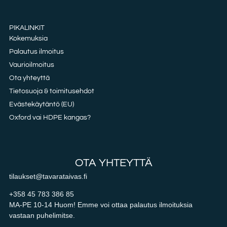
PIKALINKIT
Kokemuksia
Palautus ilmoitus
Vaurioilmoitus
Ota yhteyttä
Tietosuoja & toimitusehdot
Evästekäytäntö (EU)
Oxford vai HDPE kangas?
OTA YHTEYTTÄ
tilaukset@tavarataivas.fi
+358 45 783 386 85
MA-PE 10-14 Huom! Emme voi ottaa palautus ilmoituksia
vastaan puhelimitse.