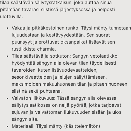
tilaa säästävän säilytysratkaisun, joka auttaa sinua
pitämään tavarasi siistissä järjestyksessä ja helposti
ulottuvilla.
Vakaa ja pitkäkestoinen runko: Täysi mänty tunnetaan
lujuudestaan ja kestävyydestään. Sen suorat
puunsyyt ja erottuvat oksanpaikat lisäävät sen
rustiikkista charmia.
Tilaa säästävä ja sotkuton: Sängyn vetolaatikko
hyödyntää sängyn alla olevan tilan täydellisesti
tavaroiden, kuten lisävuodevaatteiden,
sesonkivaatteiden ja lelujen säilyttämiseen,
maksimoiden makuuhuoneen tilan ja pitäen huoneen
siistinä sekä puhtaana.
Vaivaton liikkuvuus: Tässä sängyn alla olevassa
säilytyslaatikossa on neljä pyörää, jotka tarjoavat
sujuvan ja vaivattoman liukuvuuden sisään ja ulos
sängyn alta.
Materiaali: Täysi mänty (käsittelemätön)