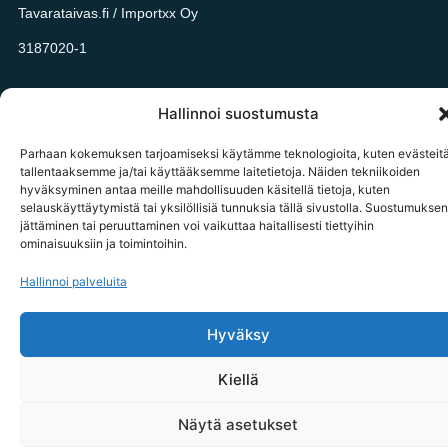
Tavarataivas.fi / Importxx Oy
3187020-1
Hallinnoi suostumusta
© 2026 tavarataivas.fi kaikki oikeudet pidätetään
Parhaan kokemuksen tarjoamiseksi käytämme teknologioita, kuten evästeitä
tallentaaksemme ja/tai käyttääksemme laitetietoja. Näiden tekniikoiden
hyväksyminen antaa meille mahdollisuuden käsitellä tietoja, kuten
selauskäyttäytymistä tai yksilöllisiä tunnuksia tällä sivustolla. Suostumuksen
jättäminen tai peruuttaminen voi vaikuttaa haitallisesti tiettyihin
ominaisuuksiin ja toimintoihin.
Hallinnoi palveluita
Hyväksy
Kiellä
Näytä asetukset