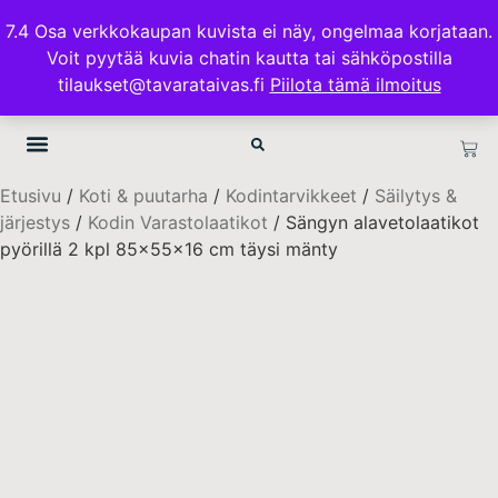
ILMAINEN TOIMITUS 100€ TILAUKSISSA
7.4 Osa verkkokaupan kuvista ei näy, ongelmaa korjataan.
Voit pyytää kuvia chatin kautta tai sähköpostilla
TAVARATAIVAS.FI
tilaukset@tavarataivas.fi
Piilota tämä ilmoitus
Etusivu
/
Koti & puutarha
/
Kodintarvikkeet
/
Säilytys &
järjestys
/
Kodin Varastolaatikot
/ Sängyn alavetolaatikot
pyörillä 2 kpl 85x55x16 cm täysi mänty