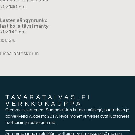
Lasten sängynrunko
laatikolla täysi mänty
70×140 cm
181,16
€
Lisää ostoskoriin
TAVARATAIVAS.FI
VERKKOKAUPPA
Olemme sisustaneet Suomalaisten koteja, mökkejä, puutarhoja ja
parvekkeita vuodesta 2017. Myös monet yritykset ovat luottaneet
tuotteisiin ja palveluumme.
Autamme sinua mielellään tuotteiden valinnassa sekä muissa