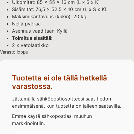
Ulkomitat: 85 x 55 x 16 cm (L x S x K)
Sisämitat: 76,5 x 52,5 x 10 cm (L x S x K)
Maksimikantavuus (kukin): 20 kg
Neljä pyörää
Asennus vaaditaan: Kyllä
Toimitus sisältää:
2 x vetolaatikko
Varasto loppu
Tuotetta ei ole tällä hetkellä
varastossa.
Jättämällä sähköpostiosoitteesi saat tiedon
ensimmäisenä, kun tuotetta on jälleen saatavilla.
Emme käytä sähköpostiasi muuhun
markkinointiin.