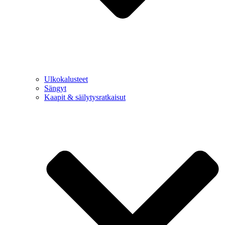
Ulkokalusteet
Sängyt
Kaapit & säilytysratkaisut