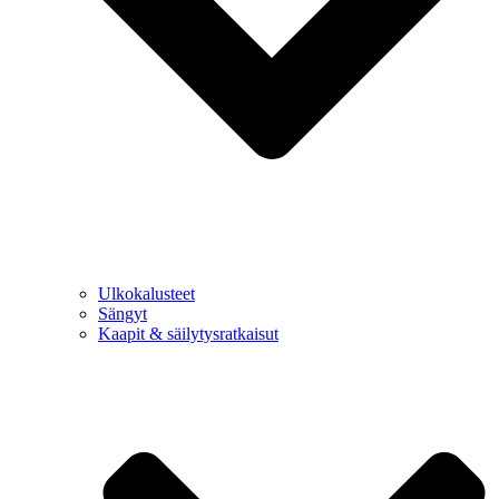
Ulkokalusteet
Sängyt
Kaapit & säilytysratkaisut