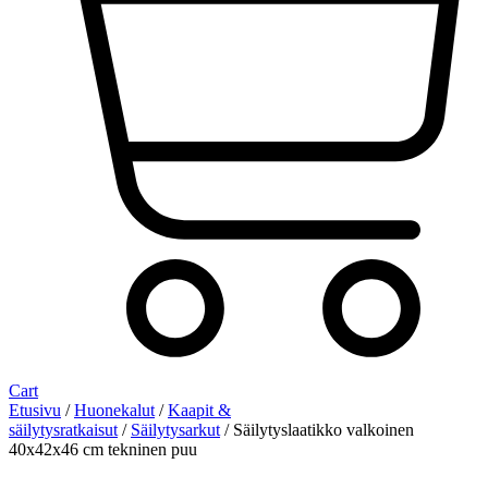
Cart
Etusivu
/
Huonekalut
/
Kaapit &
säilytysratkaisut
/
Säilytysarkut
/ Säilytyslaatikko valkoinen
40x42x46 cm tekninen puu