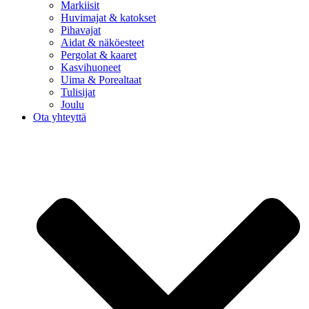
Markiisit
Huvimajat & katokset
Pihavajat
Aidat & näköesteet
Pergolat & kaaret
Kasvihuoneet
Uima & Porealtaat
Tulisijat
Joulu
Ota yhteyttä