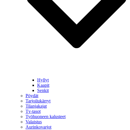
Hyllyt
Kaapit
Senkit
Pöydät
Tarjoilukärryt
Tilanjakajat
Tv-tasot
Työhuoneen kalusteet
Valaistus
Aurinkovarjot