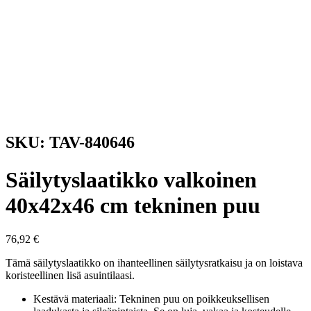
SKU: TAV-840646
Säilytyslaatikko valkoinen
40x42x46 cm tekninen puu
76,92
€
Tämä säilytyslaatikko on ihanteellinen säilytysratkaisu ja on loistava
koristeellinen lisä asuintilaasi.
Kestävä materiaali: Tekninen puu on poikkeuksellisen