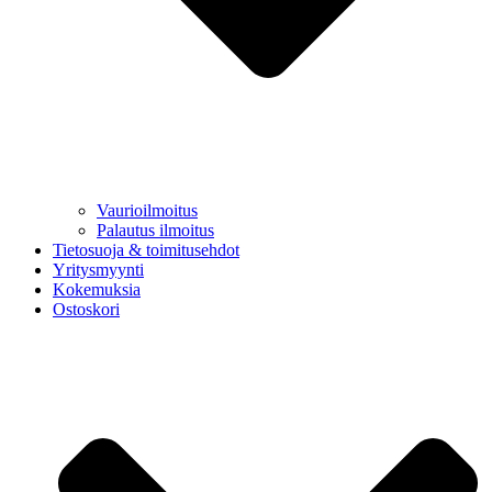
Vaurioilmoitus
Palautus ilmoitus
Tietosuoja & toimitusehdot
Yritysmyynti
Kokemuksia
Ostoskori