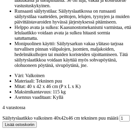
laadukasta ja sileäpintaista. Se on luja, vakaa ja kosteudelle
vastustuskykyinen.
Runsaasti säilytystilaa: Säilytyslaatikossa on runsaasti
säilytystilaa vaatteiden, peittojen, lelujen, tyynyjen ja muiden
päivittäistavaroiden hyvässä järjestyksessä pitämiseen.
Helppo avata ja sulkea: Kaasunostomekanismi varmistaa, että
lelulaatikko voidaan avata ja sulkea hitaasti sormia
satuttamatta.
Monipuolinen käyttö: Säilytysarkun vakaa ylätaso tarjoaa
turvallisen pinnan välipalojen, juomien, maljakoiden,
hedelmäkulhojen tai muiden koristeiden sijoittamiseen. Tätä
säilytyslaatikkoa voidaan käyttää myös sohvapöytänä,
olohuoneen pöytänä, sivupöytänä, jne.
Väri: Valkoinen
Materiaali: Tekninen puu
Mitat: 40 x 42 x 46 cm (P x L x K)
Maksimikantavuus: 115 kg
Asennus vaaditaan: Kyllä
4 varastossa
Säilytyslaatikko valkoinen 40x42x46 cm tekninen puu määrä
Lisää ostoskoriin