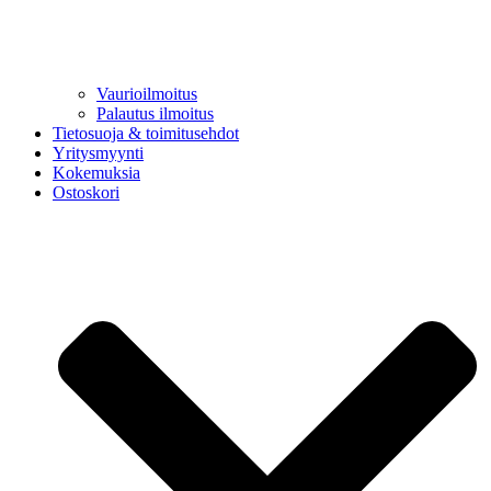
Vaurioilmoitus
Palautus ilmoitus
Tietosuoja & toimitusehdot
Yritysmyynti
Kokemuksia
Ostoskori