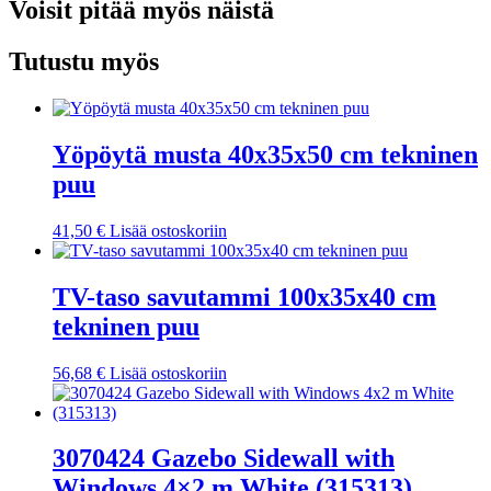
Voisit pitää myös näistä
Tutustu myös
Yöpöytä musta 40x35x50 cm tekninen
puu
41,50
€
Lisää ostoskoriin
TV-taso savutammi 100x35x40 cm
tekninen puu
56,68
€
Lisää ostoskoriin
3070424 Gazebo Sidewall with
Windows 4×2 m White (315313)