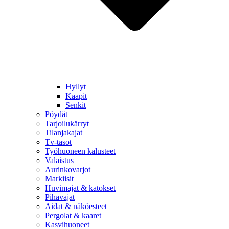
Hyllyt
Kaapit
Senkit
Pöydät
Tarjoilukärryt
Tilanjakajat
Tv-tasot
Työhuoneen kalusteet
Valaistus
Aurinkovarjot
Markiisit
Huvimajat & katokset
Pihavajat
Aidat & näköesteet
Pergolat & kaaret
Kasvihuoneet