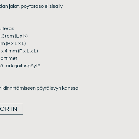
än jalat, pöytätaso ei sisälly
u teräs
,3) cm (L x K)
m (P x L x L)
 x 4 mm (P x L x L)
oittimet
 tai kirjoituspöytä
n kiinnittämiseen pöytälevyn kanssa
ORIIN