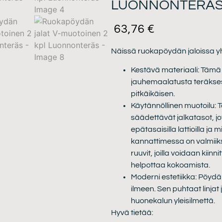
LUONNONTERÄ
63,76
€
Näissä ruokapöydän jaloissa yh
Kestävä materiaali: Tämä
jauhemaalatusta teräksest
pitkäikäisen.
Käytännöllinen muotoilu:
säädettävät jalkatasot, 
epätasaisilla lattioilla ja
kannattimessa on valmiiksi
ruuvit, joilla voidaan kiinn
helpottaa kokoamista.
Moderni estetiikka: Pöydä
ilmeen. Sen puhtaat linja
huonekalun yleisilmettä.
Hyvä tietää: