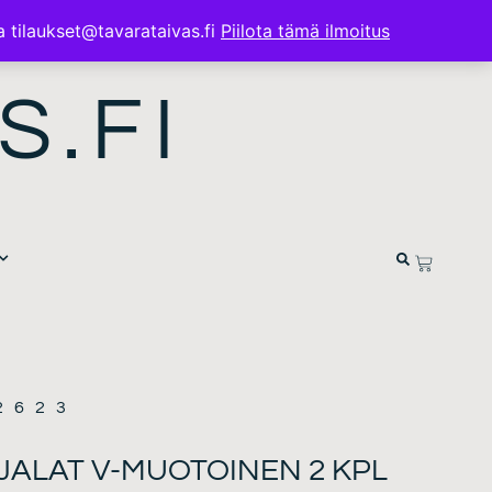
a tilaukset@tavarataivas.fi
Piilota tämä ilmoitus
S.FI
2623
ALAT V-MUOTOINEN 2 KPL