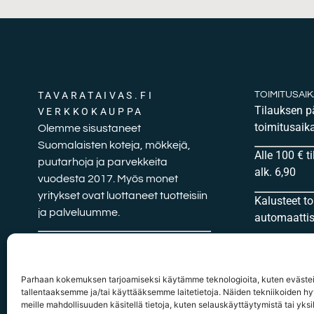
TAVARATAIVAS.FI
TOIMITUSAI
Tilauksen 
VERKKOKAUPPA
toimitusaika
Olemme sisustaneet
Suomalaisten koteja, mökkejä,
Alle 100 € t
puutarhoja ja parvekkeita
alk. 6,90
vuodesta 2017. Myös monet
yritykset ovat luottaneet tuotteisiin
Kalusteet t
ja palveluumme.
automaattise
Autamme sinua mielellään
tuotteiden valinnassa sekä muissa
mietityttävissä kysymyksissä.
Parhaan kokemuksen tarjoamiseksi käytämme teknologioita, kuten evästei
tallentaaksemme ja/tai käyttääksemme laitetietoja. Näiden tekniikoiden 
meille mahdollisuuden käsitellä tietoja, kuten selauskäyttäytymistä tai yksil