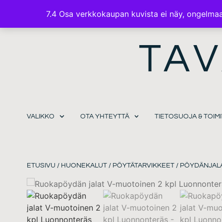
7.4 Osa verkkokaupan kuvista ei näy, ongelmaa 
TAV
VALIKKO
OTA YHTEYTTÄ
TIETOSUOJA & TOI
ETUSIVU
/
HUONEKALUT
/
PÖYTÄTARVIKKEET
/
PÖYDÄNJAL