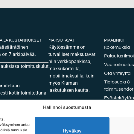
KA JA KUSTANNUKSET
MAKSUTAVAT
PIKALINKIT
pääsääntöinen
Käytössämme on
Kokemuksia
 on 7 arkipäivää.
turvalliset maksutavat
Palautus ilmoi
niin verkkopankissa,
Vaurioilmoitus
ilauksissa toimituskulut
maksukorteilla,
Ota yhteyttä
mobiilimaksuilla, kuin
Tietosuoja &
myös Klarnan
oimitetaan
toimitusehdot
laskutuksen kautta.
sti kotiintoimitettuna.
Evästekäytänt
Maksutavat tarjoaa Viva
Oxford vai H
Hallinnoi suostumusta
Wallet
tä,
hyväksyminen antaa
öllisiä tunnuksia
Hyväksy