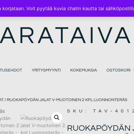
ILMAINEN TOIMITUS 100€ TILAUKSISSA
korjataan. Voit pyytää kuvia chatin kautta tai sähköpostill
ARATAIVA
MITUSEHDOT
YRITYSMYYNTI
KOKEMUKSIA
OSTOSKORI
AT
/ RUOKAPÖYDÄN JALAT V-MUOTOINEN 2 KPL LUONNONTERÄS
SKU: TAV-401
RUOKAPÖYDÄN J