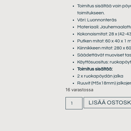
Toimitus sisältää vain pöyd
toimitukseen.
Väri: Luonnonteräs
Materiaali: Jauhemaalatt
Kokonaismitat: 28 x (42-43
Putken mitat: 60 x 40 x 1 m
Kiinnikkeen mitat: 280 x 60
Säädettävät muoviset tas
Käyttösuositus: ruokapöytä
Toimitus sisältää:
2 x ruokapöydän jalka
Ruuvit (M5x18mm) jalkoje
16 varastossa
LISÄÄ OSTOSK