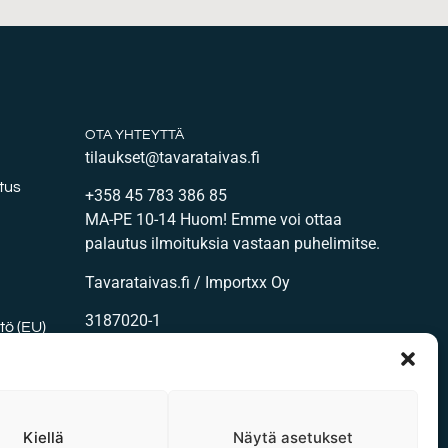
OTA YHTEYTTÄ
tilaukset@tavarataivas.fi
tus
+358 45 783 386 85
MA-PE 10-14 Huom! Emme voi ottaa
palautus ilmoituksia vastaan puhelimitse.
Tavarataivas.fi / Importxx Oy
3187020-1
ö (EU)
DPE kangas?
Kiellä
Näytä asetukset