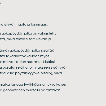
S
distyvät muoto ja toimivuus.
 ruokapöydän jalka on valmistettu
ä, mikä tekee siitä tukevan ja
 Tämä ruokapöydän jalka sisältää
jotka takaavat vakauden myös
 minimoivat lattian naarmut. Lisäksi
 poratut reiät ja toimitukseen sisältyvät
ittää jalka pöytälevyyn (ei sisälly), mikä
njalka tarjoaa tyylikkään ja nykyaikaisen
t ja geometrinen muotoilu parantavat