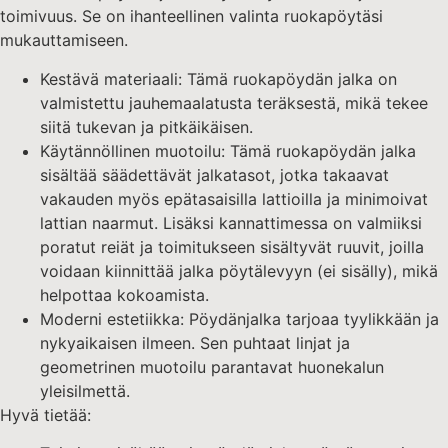
toimivuus. Se on ihanteellinen valinta ruokapöytäsi
mukauttamiseen.
Kestävä materiaali: Tämä ruokapöydän jalka on
valmistettu jauhemaalatusta teräksestä, mikä tekee
siitä tukevan ja pitkäikäisen.
Käytännöllinen muotoilu: Tämä ruokapöydän jalka
sisältää säädettävät jalkatasot, jotka takaavat
vakauden myös epätasaisilla lattioilla ja minimoivat
lattian naarmut. Lisäksi kannattimessa on valmiiksi
poratut reiät ja toimitukseen sisältyvät ruuvit, joilla
voidaan kiinnittää jalka pöytälevyyn (ei sisälly), mikä
helpottaa kokoamista.
Moderni estetiikka: Pöydänjalka tarjoaa tyylikkään ja
nykyaikaisen ilmeen. Sen puhtaat linjat ja
geometrinen muotoilu parantavat huonekalun
yleisilmettä.
Hyvä tietää: