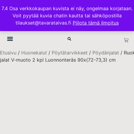
ILMAINEN TOIMITUS 100€ TILAUKSISSA
7.4 Osa verkkokaupan kuvista ei näy, ongelmaa korjataan.
Voit pyytää kuvia chatin kautta tai sähköpostilla
TAVARATAIVAS.FI
tilaukset@tavarataivas.fi
Piilota tämä ilmoitus
Etusivu
/
Huonekalut
/
Pöytätarvikkeet
/
Pöydänjalat
/ Ruo
jalat V-muoto 2 kpl Luonnonteräs 90x(72-73,3) cm