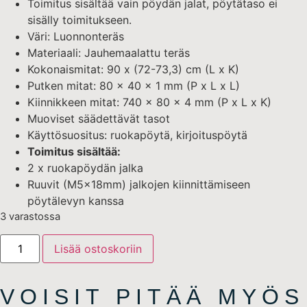
Toimitus sisältää vain pöydän jalat, pöytätaso ei
sisälly toimitukseen.
Väri: Luonnonteräs
Materiaali: Jauhemaalattu teräs
Kokonaismitat: 90 x (72-73,3) cm (L x K)
Putken mitat: 80 x 40 x 1 mm (P x L x L)
Kiinnikkeen mitat: 740 x 80 x 4 mm (P x L x K)
Muoviset säädettävät tasot
Käyttösuositus: ruokapöytä, kirjoituspöytä
Toimitus sisältää:
2 x ruokapöydän jalka
Ruuvit (M5x18mm) jalkojen kiinnittämiseen
pöytälevyn kanssa
3 varastossa
Lisää ostoskoriin
VOISIT PITÄÄ MYÖS