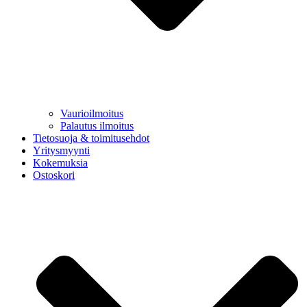
Vaurioilmoitus
Palautus ilmoitus
Tietosuoja & toimitusehdot
Yritysmyynti
Kokemuksia
Ostoskori