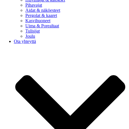
Pihavajat
Aidat & näköesteet
Pergolat & kaaret
Kasvihuoneet
Uima & Porealtaat
Tulisijat
Joulu
Ota yhteyttä