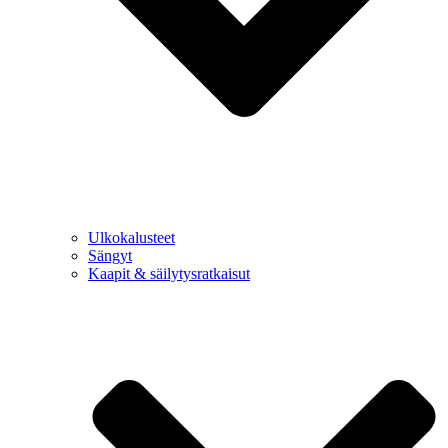
Ulkokalusteet
Sängyt
Kaapit & säilytysratkaisut