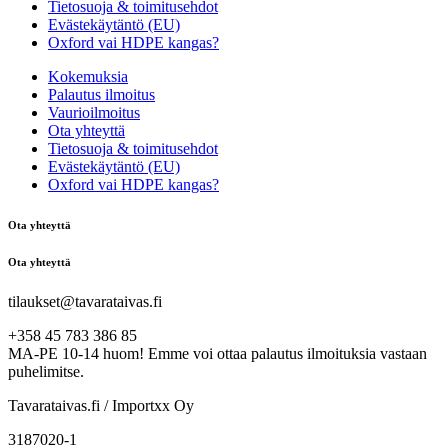
Tietosuoja & toimitusehdot
Evästekäytäntö (EU)
Oxford vai HDPE kangas?
Kokemuksia
Palautus ilmoitus
Vaurioilmoitus
Ota yhteyttä
Tietosuoja & toimitusehdot
Evästekäytäntö (EU)
Oxford vai HDPE kangas?
Ota yhteyttä
Ota yhteyttä
tilaukset@tavarataivas.fi
+358 45 783 386 85
MA-PE 10-14 huom! Emme voi ottaa palautus ilmoituksia vastaan
puhelimitse.
Tavarataivas.fi / Importxx Oy
3187020-1