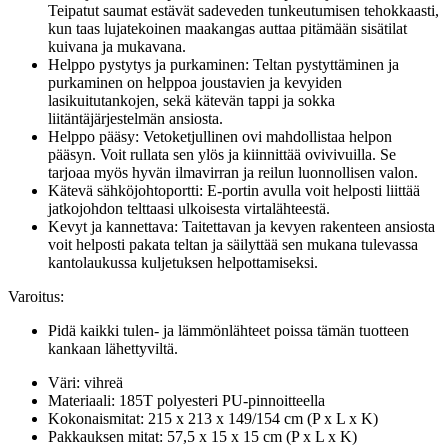
Teipatut saumat estävät sadeveden tunkeutumisen tehokkaasti,
kun taas lujatekoinen maakangas auttaa pitämään sisätilat
kuivana ja mukavana.
Helppo pystytys ja purkaminen: Teltan pystyttäminen ja
purkaminen on helppoa joustavien ja kevyiden
lasikuitutankojen, sekä kätevän tappi ja sokka
liitäntäjärjestelmän ansiosta.
Helppo pääsy: Vetoketjullinen ovi mahdollistaa helpon
pääsyn. Voit rullata sen ylös ja kiinnittää ovivivuilla. Se
tarjoaa myös hyvän ilmavirran ja reilun luonnollisen valon.
Kätevä sähköjohtoportti: E-portin avulla voit helposti liittää
jatkojohdon telttaasi ulkoisesta virtalähteestä.
Kevyt ja kannettava: Taitettavan ja kevyen rakenteen ansiosta
voit helposti pakata teltan ja säilyttää sen mukana tulevassa
kantolaukussa kuljetuksen helpottamiseksi.
Varoitus:
Pidä kaikki tulen- ja lämmönlähteet poissa tämän tuotteen
kankaan lähettyviltä.
Väri: vihreä
Materiaali: 185T polyesteri PU-pinnoitteella
Kokonaismitat: 215 x 213 x 149/154 cm (P x L x K)
Pakkauksen mitat: 57,5 x 15 x 15 cm (P x L x K)