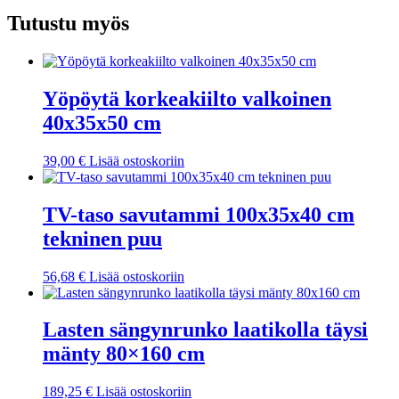
vedenkestävä
määrä
Tutustu myös
Yöpöytä korkeakiilto valkoinen
40x35x50 cm
39,00
€
Lisää ostoskoriin
TV-taso savutammi 100x35x40 cm
tekninen puu
56,68
€
Lisää ostoskoriin
Lasten sängynrunko laatikolla täysi
mänty 80×160 cm
189,25
€
Lisää ostoskoriin