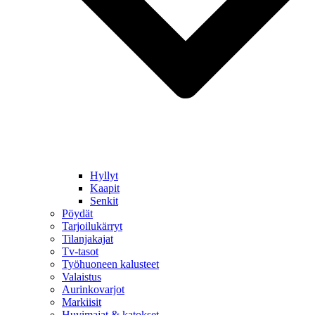
Hyllyt
Kaapit
Senkit
Pöydät
Tarjoilukärryt
Tilanjakajat
Tv-tasot
Työhuoneen kalusteet
Valaistus
Aurinkovarjot
Markiisit
Huvimajat & katokset