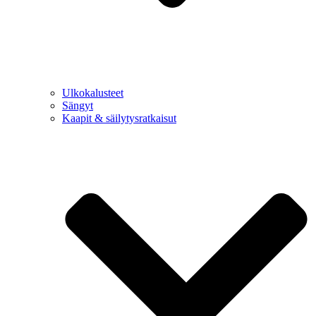
Ulkokalusteet
Sängyt
Kaapit & säilytysratkaisut