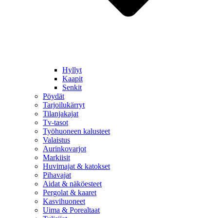
Hyllyt
Kaapit
Senkit
Pöydät
Tarjoilukärryt
Tilanjakajat
Tv-tasot
Työhuoneen kalusteet
Valaistus
Aurinkovarjot
Markiisit
Huvimajat & katokset
Pihavajat
Aidat & näköesteet
Pergolat & kaaret
Kasvihuoneet
Uima & Porealtaat