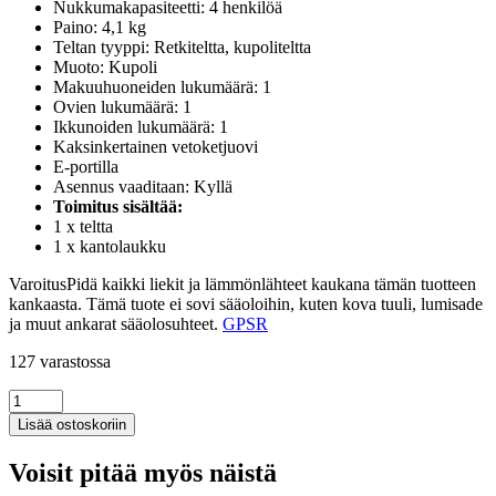
Nukkumakapasiteetti: 4 henkilöä
Paino: 4,1 kg
Teltan tyyppi: Retkiteltta, kupoliteltta
Muoto: Kupoli
Makuuhuoneiden lukumäärä: 1
Ovien lukumäärä: 1
Ikkunoiden lukumäärä: 1
Kaksinkertainen vetoketjuovi
E-portilla
Asennus vaaditaan: Kyllä
Toimitus sisältää:
1 x teltta
1 x kantolaukku
VaroitusPidä kaikki liekit ja lämmönlähteet kaukana tämän tuotteen
kankaasta. Tämä tuote ei sovi sääoloihin, kuten kova tuuli, lumisade
ja muut ankarat sääolosuhteet.
GPSR
127 varastossa
Retkiteltta
kupoli
Lisää ostoskoriin
4
henkilölle
Voisit pitää myös näistä
vihreä