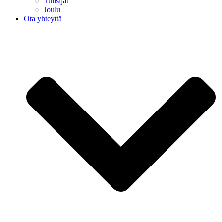
Tulisijat
Joulu
Ota yhteyttä