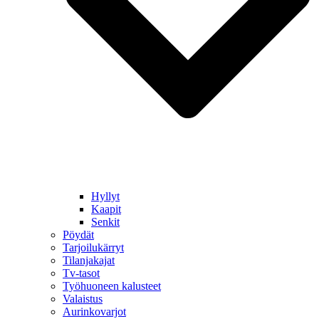
Hyllyt
Kaapit
Senkit
Pöydät
Tarjoilukärryt
Tilanjakajat
Tv-tasot
Työhuoneen kalusteet
Valaistus
Aurinkovarjot