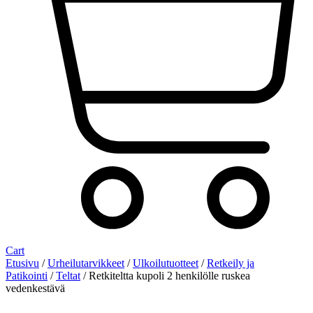
Cart
Etusivu
/
Urheilutarvikkeet
/
Ulkoilutuotteet
/
Retkeily ja
Patikointi
/
Teltat
/ Retkiteltta kupoli 2 henkilölle ruskea
vedenkestävä