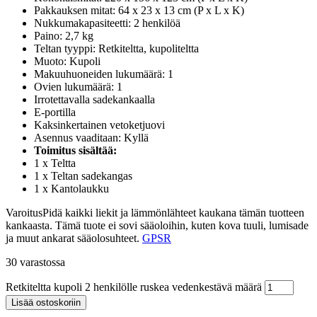
Pakkauksen mitat: 64 x 23 x 13 cm (P x L x K)
Nukkumakapasiteetti: 2 henkilöä
Paino: 2,7 kg
Teltan tyyppi: Retkiteltta, kupoliteltta
Muoto: Kupoli
Makuuhuoneiden lukumäärä: 1
Ovien lukumäärä: 1
Irrotettavalla sadekankaalla
E-portilla
Kaksinkertainen vetoketjuovi
Asennus vaaditaan: Kyllä
Toimitus sisältää:
1 x Teltta
1 x Teltan sadekangas
1 x Kantolaukku
VaroitusPidä kaikki liekit ja lämmönlähteet kaukana tämän tuotteen
kankaasta. Tämä tuote ei sovi sääoloihin, kuten kova tuuli, lumisade
ja muut ankarat sääolosuhteet.
GPSR
30 varastossa
Retkiteltta kupoli 2 henkilölle ruskea vedenkestävä määrä
Lisää ostoskoriin