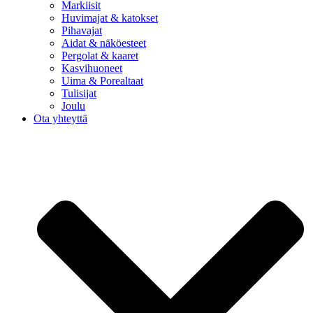
Markiisit
Huvimajat & katokset
Pihavajat
Aidat & näköesteet
Pergolat & kaaret
Kasvihuoneet
Uima & Porealtaat
Tulisijat
Joulu
Ota yhteyttä