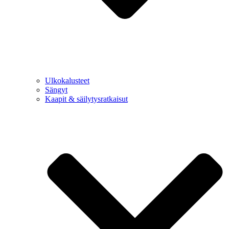
Ulkokalusteet
Sängyt
Kaapit & säilytysratkaisut