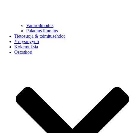
Vaurioilmoitus
Palautus ilmoitus
Tietosuoja & toimitusehdot
Yritysmyynti
Kokemuksia
Ostoskori