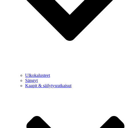
Ulkokalusteet
Sängyt
Kaapit & säilytysratkaisut