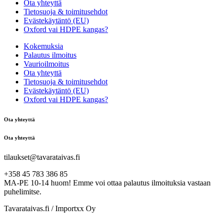
Ota yhteyttä
Tietosuoja & toimitusehdot
Evästekäytäntö (EU)
Oxford vai HDPE kangas?
Kokemuksia
Palautus ilmoitus
Vaurioilmoitus
Ota yhteyttä
Tietosuoja & toimitusehdot
Evästekäytäntö (EU)
Oxford vai HDPE kangas?
Ota yhteyttä
Ota yhteyttä
tilaukset@tavarataivas.fi
+358 45 783 386 85
MA-PE 10-14 huom! Emme voi ottaa palautus ilmoituksia vastaan
puhelimitse.
Tavarataivas.fi / Importxx Oy