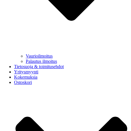
Vaurioilmoitus
Palautus ilmoitus
Tietosuoja & toimitusehdot
Yritysmyynti
Kokemuksia
Ostoskori