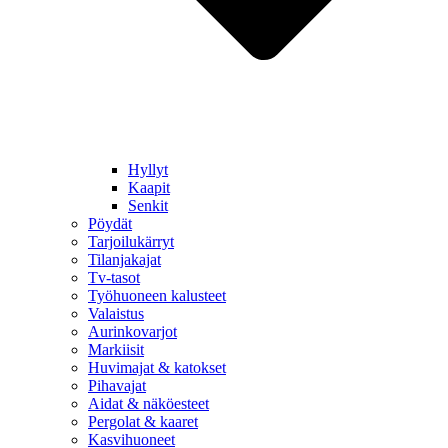
Hyllyt
Kaapit
Senkit
Pöydät
Tarjoilukärryt
Tilanjakajat
Tv-tasot
Työhuoneen kalusteet
Valaistus
Aurinkovarjot
Markiisit
Huvimajat & katokset
Pihavajat
Aidat & näköesteet
Pergolat & kaaret
Kasvihuoneet