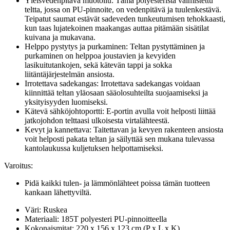
Yleisvedenpitävä muotoilu: Tämä polyesteristä valmistettu
teltta, jossa on PU-pinnoite, on vedenpitävä ja tuulenkestävä.
Teipatut saumat estävät sadeveden tunkeutumisen tehokkaasti,
kun taas lujatekoinen maakangas auttaa pitämään sisätilat
kuivana ja mukavana.
Helppo pystytys ja purkaminen: Teltan pystyttäminen ja
purkaminen on helppoa joustavien ja kevyiden
lasikuitutankojen, sekä kätevän tappi ja sokka
liitäntäjärjestelmän ansiosta.
Irrotettava sadekangas: Irrotettava sadekangas voidaan
kiinnittää teltan yläosaan sääolosuhteilta suojaamiseksi ja
yksityisyyden luomiseksi.
Kätevä sähköjohtoportti: E-portin avulla voit helposti liittää
jatkojohdon telttaasi ulkoisesta virtalähteestä.
Kevyt ja kannettava: Taitettavan ja kevyen rakenteen ansiosta
voit helposti pakata teltan ja säilyttää sen mukana tulevassa
kantolaukussa kuljetuksen helpottamiseksi.
Varoitus:
Pidä kaikki tulen- ja lämmönlähteet poissa tämän tuotteen
kankaan lähettyviltä.
Väri: Ruskea
Materiaali: 185T polyesteri PU-pinnoitteella
Kokonaismitat: 220 x 156 x 123 cm (P x L x K)