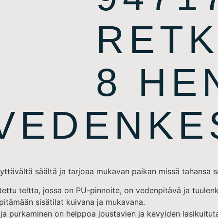
RETK
8 HE
 VEDENKE
yttävältä säältä ja tarjoaa mukavan paikan missä tahansa se
tettu teltta, jossa on PU-pinnoite, on vedenpitävä ja tuul
pitämään sisätilat kuivana ja mukavana.
a purkaminen on helppoa joustavien ja kevyiden lasikuituta