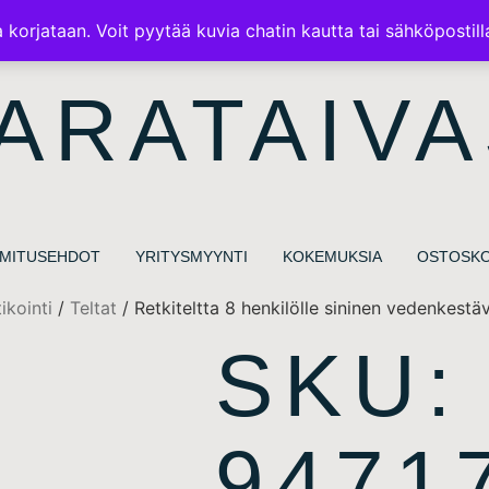
ILMAINEN TOIMITUS 100€ TILAUKSISSA
korjataan. Voit pyytää kuvia chatin kautta tai sähköpostill
ARATAIVA
IMITUSEHDOT
YRITYSMYYNTI
KOKEMUKSIA
OSTOSKO
ikointi
/
Teltat
/ Retkiteltta 8 henkilölle sininen vedenkestä
SKU:
9471