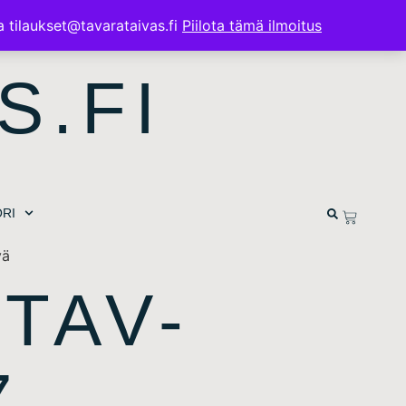
a tilaukset@tavarataivas.fi
Piilota tämä ilmoitus
S.FI
RI
vä
 TAV-
7