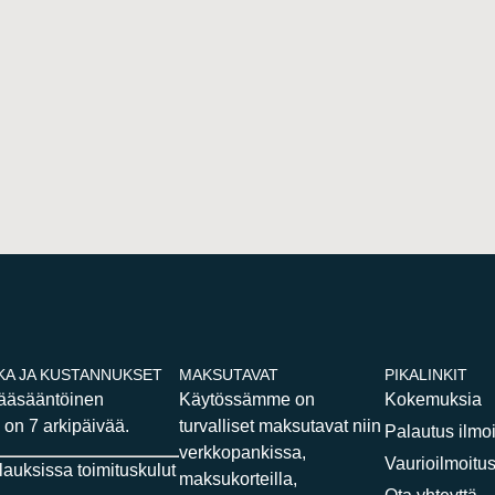
KA JA KUSTANNUKSET
MAKSUTAVAT
PIKALINKIT
pääsääntöinen
Käytössämme on
Kokemuksia
 on 7 arkipäivää.
turvalliset maksutavat niin
Palautus ilmo
verkkopankissa,
Vaurioilmoitu
ilauksissa toimituskulut
maksukorteilla,