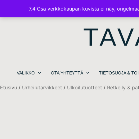
7.4 Osa verkkokaupan kuvista ei näy, ongelmaa 
TAV
VALIKKO
OTA YHTEYTTÄ
TIETOSUOJA & TO
Etusivu
/
Urheilutarvikkeet
/
Ulkoilutuotteet
/
Retkeily & pat