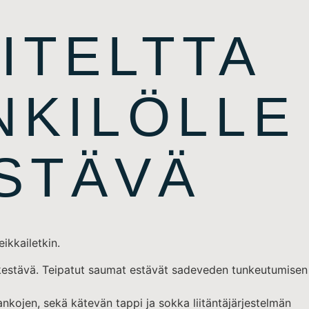
ITELTTA
NKILÖLLE
STÄVÄ
ikkailetkin.
enkestävä. Teipatut saumat estävät sadeveden tunkeutumisen
nkojen, sekä kätevän tappi ja sokka liitäntäjärjestelmän