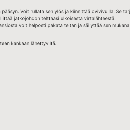
ääsyn. Voit rullata sen ylös ja kiinnittää ovivivuilla. Se ta
iittää jatkojohdon telttaasi ulkoisesta virtalähteestä.
ansiosta voit helposti pakata teltan ja säilyttää sen mukan
teen kankaan lähettyviltä.