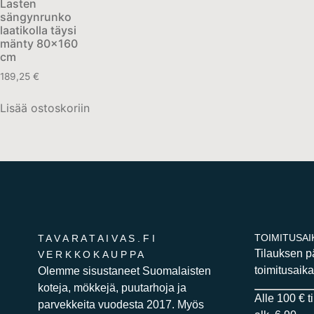
Lasten
sängynrunko
laatikolla täysi
mänty 80×160
cm
189,25
€
Lisää ostoskoriin
TOIMITUSAI
TAVARATAIVAS.FI
Tilauksen 
VERKKOKAUPPA
toimitusaika
Olemme sisustaneet Suomalaisten
koteja, mökkejä, puutarhoja ja
Alle 100 € t
parvekkeita vuodesta 2017. Myös