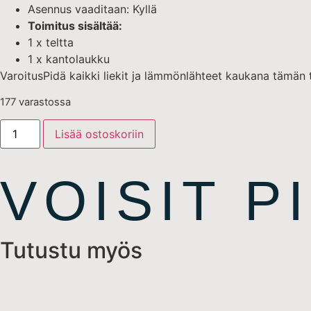
Asennus vaaditaan: Kyllä
Toimitus sisältää:
1 x teltta
1 x kantolaukku
VaroitusPidä kaikki liekit ja lämmönlähteet kaukana tämän 
177 varastossa
Lisää ostoskoriin
VOISIT P
Tutustu myös