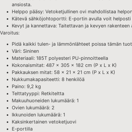
ansiosta.
Helppo pääsy: Vetoketjullinen ovi mahdollistaa helpon p
Kätevä sähköjohtoportti: E-portin avulla voit helposti l
Kevyt ja kannettava: Taitettavan ja kevyen rakenteen 
Varoitus:
Pidä kaikki tulen- ja lämmönlähteet poissa tämän tuot
Väri: Sininen
Materiaali: 185T polyesteri PU-pinnoitteella
Kokonaismitat: 487 x 305 x 182 cm (P x L x K)
Pakkauksen mitat: 58 x 21 x 21 cm (P x L x K)
Nukkumakapasiteetti: 8 henkilöä
Paino: 9,2 kg
Telttatyyppi: Retkiteltta
Makuuhuoneiden lukumäärä: 1
Ovien lukumäärä: 2
Ikkunoiden lukumäärä: 1
Kaksinkertainen vetoketjuovi
E-portilla