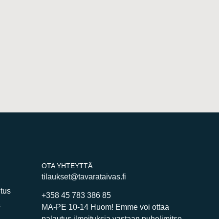
OTA YHTEYTTÄ
tilaukset@tavarataivas.fi
itus
+358 45 783 386 85
s
MA-PE 10-14 Huom! Emme voi ottaa
palautus ilmoituksia vastaan puhelimitse.