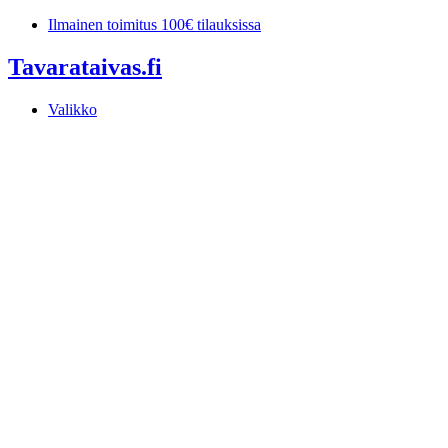
Mene
Ilmainen toimitus 100€ tilauksissa
sisältöön
Tavarataivas.fi
Valikko