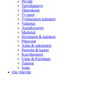
Pöydät
Tarjoilukärryt
Tilanjakajat
Tv-tasot
Työhuoneen kalusteet
Valaistus
Aurinkovarjot
Markiisit
Huvimajat & katokset
Pihavajat
Aidat & näköesteet
Pergolat & kaaret
Kasvihuoneet
Uima & Porealtaat
Tulisijat
Joulu
Ota yhteyttä