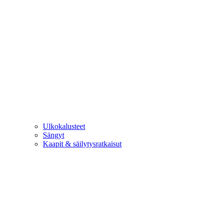
Ulkokalusteet
Sängyt
Kaapit & säilytysratkaisut