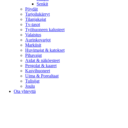
Senkit
Pöydät
Tarjoilukärryt
Tilanjakajat
Tv-tasot
Työhuoneen kalusteet
Valaistus
Aurinkovarjot
Markiisit
Huvimajat & katokset
Pihavajat
Aidat & näköesteet
Pergolat & kaaret
Kasvihuoneet
Uima & Porealtaat
Tulisijat
Joulu
Ota yhteyttä