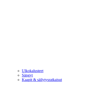
Ulkokalusteet
Sängyt
Kaapit & säilytysratkaisut