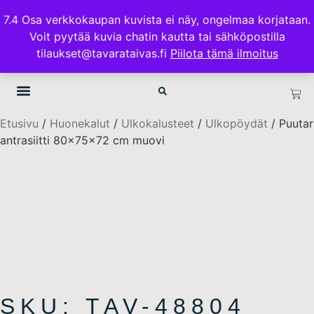
ILMAINEN TOIMITUS 100€ TILAUKSISSA
7.4 Osa verkkokaupan kuvista ei näy, ongelmaa korjataan.
Voit pyytää kuvia chatin kautta tai sähköpostilla
TAVARATAIVAS.FI
tilaukset@tavarataivas.fi
Piilota tämä ilmoitus
Etusivu
/
Huonekalut
/
Ulkokalusteet
/
Ulkopöydät
/ Puuta
antrasiitti 80x75x72 cm muovi
SKU: TAV-48804