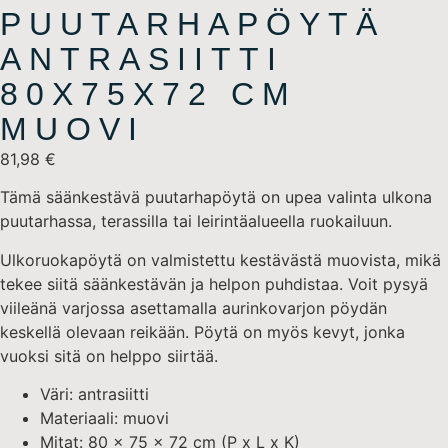
PUUTARHAPÖYTÄ
ANTRASIITTI
80X75X72 CM
MUOVI
81,98
€
Tämä säänkestävä puutarhapöytä on upea valinta ulkona
puutarhassa, terassilla tai leirintäalueella ruokailuun.
Ulkoruokapöytä on valmistettu kestävästä muovista, mikä
tekee siitä säänkestävän ja helpon puhdistaa. Voit pysyä
viileänä varjossa asettamalla aurinkovarjon pöydän
keskellä olevaan reikään. Pöytä on myös kevyt, jonka
vuoksi sitä on helppo siirtää.
Väri: antrasiitti
Materiaali: muovi
Mitat: 80 x 75 x 72 cm (P x L x K)