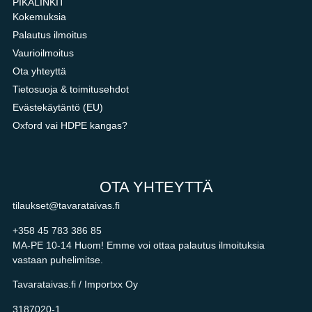
PIKALINKIT
Kokemuksia
Palautus ilmoitus
Vaurioilmoitus
Ota yhteyttä
Tietosuoja & toimitusehdot
Evästekäytäntö (EU)
Oxford vai HDPE kangas?
OTA YHTEYTTÄ
tilaukset@tavarataivas.fi
+358 45 783 386 85
MA-PE 10-14 Huom! Emme voi ottaa palautus ilmoituksia
vastaan puhelimitse.
Tavarataivas.fi / Importxx Oy
3187020-1