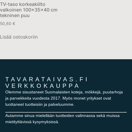
TV-taso korkeakiilto
valkoinen 100x35x40 cm
tekninen puu
50,60
€
Lisää ostoskoriin
TAVARATAIVAS.FI
VERKKOKAUPPA
Olemme sisustaneet Suomalaisten koteja, mökkejä, puutarhoja
ja parvekkeita vuodesta 2017. Myös monet yritykset ovat
luottaneet tuotteisiin ja palveluumme.
Autamme sinua mielellään tuotteiden valinnassa sekä muissa
mietityttävissä kysymyksissä.