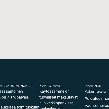
KA JA KUSTANNUKSET
MAKSUTAVAT
PIKALINKIT
pääsääntöinen
Käytössämme on
Kokemuksia
 on 7 arkipäivää.
turvalliset maksutavat
Palautus ilmoi
niin verkkopankissa,
Vaurioilmoitus
ilauksissa toimituskulut
maksukorteilla,