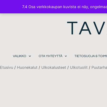
7.4 Osa verkkokaupan kuvista ei näy, ongelmaa 
TAV
VALIKKO
OTA YHTEYTTÄ
TIETOSUOJA & TOI
Etusivu
/
Huonekalut
/
Ulkokalusteet
/
Ulkotuolit
/
Puutarh