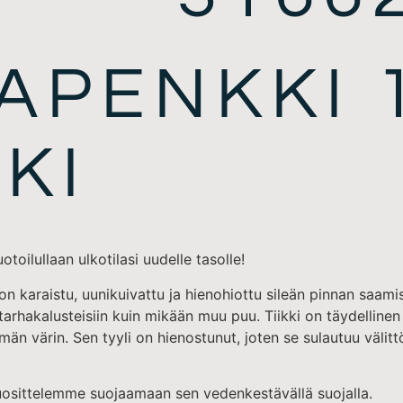
APENKKI 
KKI
oilullaan ulkotilasi uudelle tasolle!
on karaistu, uunikuivattu ja hienohiottu sileän pinnan saami
rhakalusteisiin kuin mikään muu puu. Tiikki on täydellinen 
män värin. Sen tyyli on hienostunut, joten se sulautuu välit
suosittelemme suojaamaan sen vedenkestävällä suojalla.