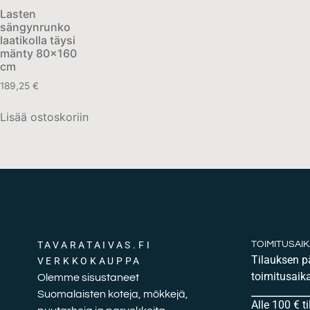
Lasten
sängynrunko
laatikolla täysi
mänty 80×160
cm
189,25
€
Lisää ostoskoriin
TAVARATAIVAS.FI
TOIMITUSAI
Tilauksen 
VERKKOKAUPPA
toimitusaika
Olemme sisustaneet
Suomalaisten koteja, mökkejä,
Alle 100 € t