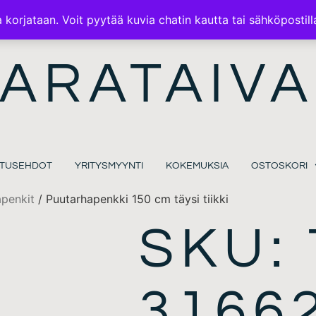
ILMAINEN TOIMITUS 100€ TILAUKSISSA
korjataan. Voit pyytää kuvia chatin kautta tai sähköpostill
ARATAIVA
MITUSEHDOT
YRITYSMYYNTI
KOKEMUKSIA
OSTOSKORI
apenkit
/ Puutarhapenkki 150 cm täysi tiikki
SKU: 
3166