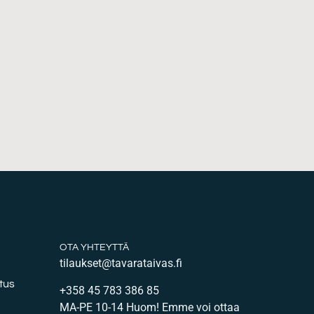
OTA YHTEYTTÄ
tilaukset@tavarataivas.fi
tus
+358 45 783 386 85
MA-PE 10-14 Huom! Emme voi ottaa