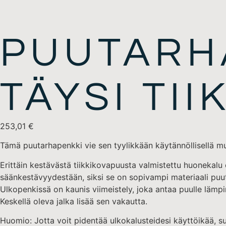
PUUTARH
TÄYSI TII
253,01
€
Tämä puutarhapenkki vie sen tyylikkään käytännöllisellä muot
Erittäin kestävästä tiikkikovapuusta valmistettu huonekalu 
säänkestävyydestään, siksi se on sopivampi materiaali puuta
Ulkopenkissä on kaunis viimeistely, joka antaa puulle lämpi
Keskellä oleva jalka lisää sen vakautta.
Huomio: Jotta voit pidentää ulkokalusteidesi käyttöikää, 