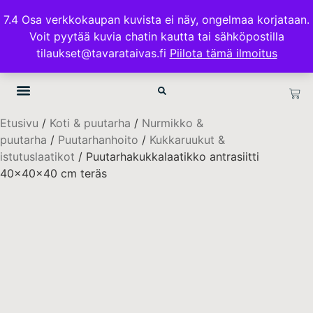
ILMAINEN TOIMITUS 100€ TILAUKSISSA
7.4 Osa verkkokaupan kuvista ei näy, ongelmaa korjataan.
Voit pyytää kuvia chatin kautta tai sähköpostilla
TAVARATAIVAS.FI
tilaukset@tavarataivas.fi
Piilota tämä ilmoitus
Etusivu
/
Koti & puutarha
/
Nurmikko &
puutarha
/
Puutarhanhoito
/
Kukkaruukut &
istutuslaatikot
/ Puutarhakukkalaatikko antrasiitti
40x40x40 cm teräs