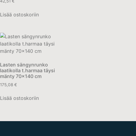
42,51
€
Lisää ostoskoriin
Lasten sängynrunko
laatikolla t.harmaa täysi
mänty 70×140 cm
175,08
€
Lisää ostoskoriin