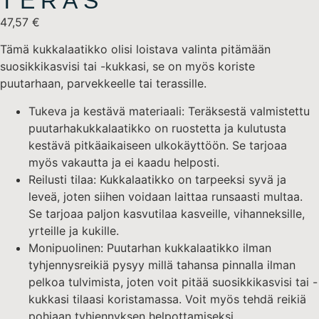
TERÄS
47,57
€
Tämä kukkalaatikko olisi loistava valinta pitämään
suosikkikasvisi tai -kukkasi, se on myös koriste
puutarhaan, parvekkeelle tai terassille.
Tukeva ja kestävä materiaali: Teräksestä valmistettu
puutarhakukkalaatikko on ruostetta ja kulutusta
kestävä pitkäaikaiseen ulkokäyttöön. Se tarjoaa
myös vakautta ja ei kaadu helposti.
Reilusti tilaa: Kukkalaatikko on tarpeeksi syvä ja
leveä, joten siihen voidaan laittaa runsaasti multaa.
Se tarjoaa paljon kasvutilaa kasveille, vihanneksille,
yrteille ja kukille.
Monipuolinen: Puutarhan kukkalaatikko ilman
tyhjennysreikiä pysyy millä tahansa pinnalla ilman
pelkoa tulvimista, joten voit pitää suosikkikasvisi tai -
kukkasi tilaasi koristamassa. Voit myös tehdä reikiä
pohjaan tyhjennyksen helpottamiseksi.