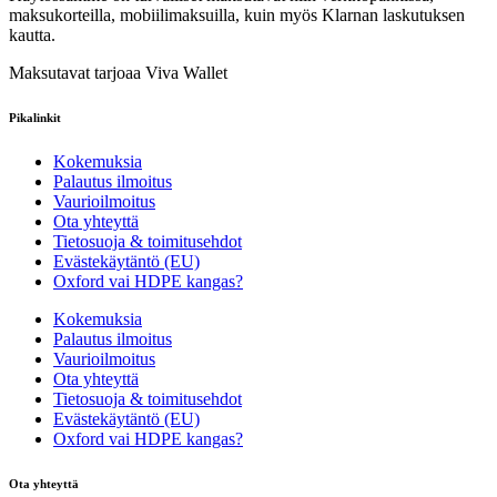
maksukorteilla, mobiilimaksuilla, kuin myös Klarnan laskutuksen
kautta.
Maksutavat tarjoaa Viva Wallet
Pikalinkit
Kokemuksia
Palautus ilmoitus
Vaurioilmoitus
Ota yhteyttä
Tietosuoja & toimitusehdot
Evästekäytäntö (EU)
Oxford vai HDPE kangas?
Kokemuksia
Palautus ilmoitus
Vaurioilmoitus
Ota yhteyttä
Tietosuoja & toimitusehdot
Evästekäytäntö (EU)
Oxford vai HDPE kangas?
Ota yhteyttä