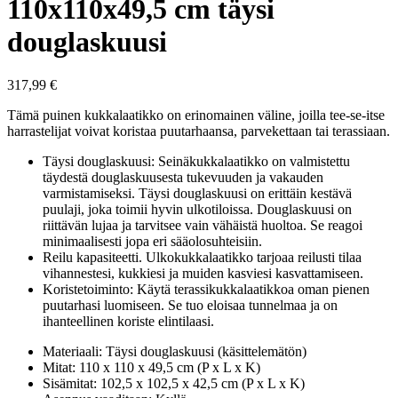
110x110x49,5 cm täysi
douglaskuusi
317,99
€
Tämä puinen kukkalaatikko on erinomainen väline, joilla tee-se-itse
harrastelijat voivat koristaa puutarhaansa, parvekettaan tai terassiaan.
Täysi douglaskuusi: Seinäkukkalaatikko on valmistettu
täydestä douglaskuusesta tukevuuden ja vakauden
varmistamiseksi. Täysi douglaskuusi on erittäin kestävä
puulaji, joka toimii hyvin ulkotiloissa. Douglaskuusi on
riittävän lujaa ja tarvitsee vain vähäistä huoltoa. Se reagoi
minimaalisesti jopa eri sääolosuhteisiin.
Reilu kapasiteetti. Ulkokukkalaatikko tarjoaa reilusti tilaa
vihannestesi, kukkiesi ja muiden kasviesi kasvattamiseen.
Koristetoiminto: Käytä terassikukkalaatikkoa oman pienen
puutarhasi luomiseen. Se tuo eloisaa tunnelmaa ja on
ihanteellinen koriste elintilaasi.
Materiaali: Täysi douglaskuusi (käsittelemätön)
Mitat: 110 x 110 x 49,5 cm (P x L x K)
Sisämitat: 102,5 x 102,5 x 42,5 cm (P x L x K)