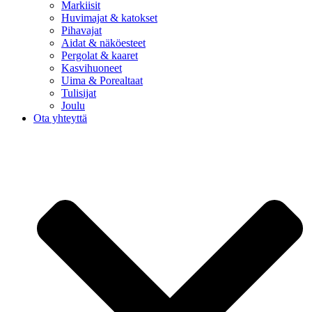
Markiisit
Huvimajat & katokset
Pihavajat
Aidat & näköesteet
Pergolat & kaaret
Kasvihuoneet
Uima & Porealtaat
Tulisijat
Joulu
Ota yhteyttä