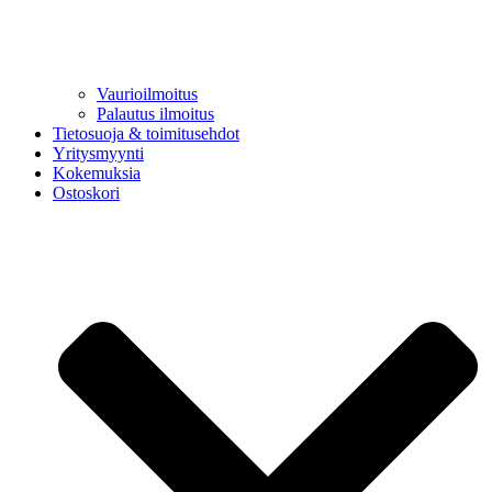
Vaurioilmoitus
Palautus ilmoitus
Tietosuoja & toimitusehdot
Yritysmyynti
Kokemuksia
Ostoskori