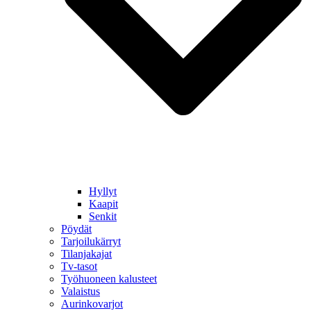
Hyllyt
Kaapit
Senkit
Pöydät
Tarjoilukärryt
Tilanjakajat
Tv-tasot
Työhuoneen kalusteet
Valaistus
Aurinkovarjot