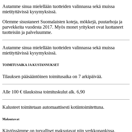
Autamme sinua mielellään tuotteiden valinnassa sekä muissa
mietityttävissä kysymyksissä.
Olemme sisustaneet Suomalaisten koteja, mökkejä, puutarhoja ja
parvekkeita vuodesta 2017. Myös monet yritykset ovat luottaneet
tuotteisiin ja palveluumme.
Autamme sinua mielellään tuotteiden valinnassa sekä muissa
mietityttävissä kysymyksissä.
TOIMITUSAIKA JA KUSTANNUKSET
Tilauksen pääsääntöinen toimitusaika on 7 arkipäivää.
Alle 100 € tilauksissa toimituskulut alk. 6,90
Kalusteet toimitetaan automaattisesti kotiintoimitettuna.
Maksutavat
Käytössämme on turvalliset maksutavat niin verkkopankissa,