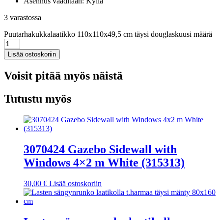
Asennus vaaditaan: Kyllä
3 varastossa
Puutarhakukkalaatikko 110x110x49,5 cm täysi douglaskuusi määrä
Lisää ostoskoriin
Voisit pitää myös näistä
Tutustu myös
3070424 Gazebo Sidewall with
Windows 4×2 m White (315313)
30,00
€
Lisää ostoskoriin