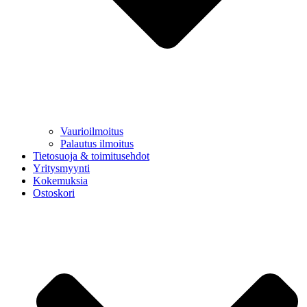
Vaurioilmoitus
Palautus ilmoitus
Tietosuoja & toimitusehdot
Yritysmyynti
Kokemuksia
Ostoskori