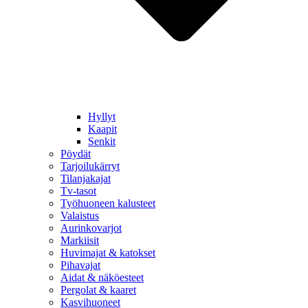
Hyllyt
Kaapit
Senkit
Pöydät
Tarjoilukärryt
Tilanjakajat
Tv-tasot
Työhuoneen kalusteet
Valaistus
Aurinkovarjot
Markiisit
Huvimajat & katokset
Pihavajat
Aidat & näköesteet
Pergolat & kaaret
Kasvihuoneet