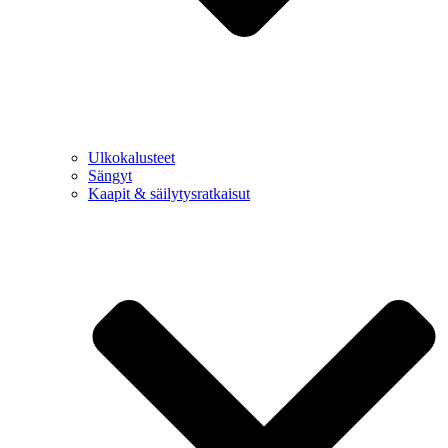
Ulkokalusteet
Sängyt
Kaapit & säilytysratkaisut