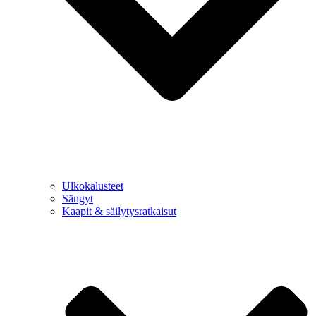
Ulkokalusteet
Sängyt
Kaapit & säilytysratkaisut