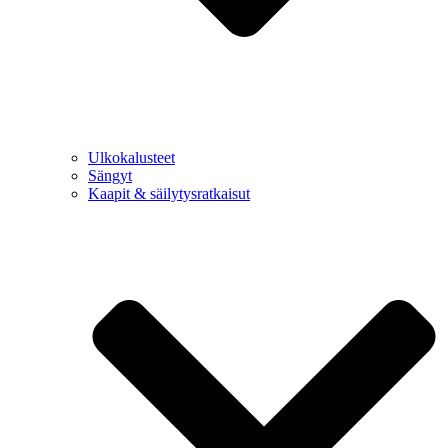
Ulkokalusteet
Sängyt
Kaapit & säilytysratkaisut