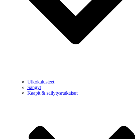
Ulkokalusteet
Sängyt
Kaapit & säilytysratkaisut