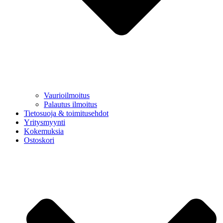
Vaurioilmoitus
Palautus ilmoitus
Tietosuoja & toimitusehdot
Yritysmyynti
Kokemuksia
Ostoskori