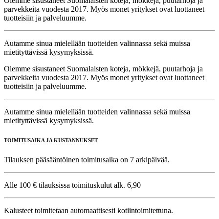
Olemme sisustaneet Suomalaisten koteja, mökkejä, puutarhoja ja
parvekkeita vuodesta 2017. Myös monet yritykset ovat luottaneet
tuotteisiin ja palveluumme.
Autamme sinua mielellään tuotteiden valinnassa sekä muissa
mietityttävissä kysymyksissä.
Olemme sisustaneet Suomalaisten koteja, mökkejä, puutarhoja ja
parvekkeita vuodesta 2017. Myös monet yritykset ovat luottaneet
tuotteisiin ja palveluumme.
Autamme sinua mielellään tuotteiden valinnassa sekä muissa
mietityttävissä kysymyksissä.
TOIMITUSAIKA JA KUSTANNUKSET
Tilauksen pääsääntöinen toimitusaika on 7 arkipäivää.
Alle 100 € tilauksissa toimituskulut alk. 6,90
Kalusteet toimitetaan automaattisesti kotiintoimitettuna.