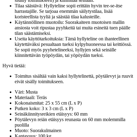
sisälly toimitukseen) ja kiinnittää seinään.
Tilaa säästävä: Hyllyteline sopii erittäin hyvin tee-se-itse
harrastajille. Se tarjoaa enemmän säilytystilaa, lisää
koristeellista tyyliä ja säästää tilaa kalusteille.
Käytännöllinen muotoilu: Suorakaiteen muotoisen mallin
ansiosta voit ripustaa pyyhkeitä tai muita esineitä tuen päälle
tilan säästämiseksi.
Useita käyttötarkoituksia: Tämä hyllyteline on ihanteellinen
käytettäväksi pesualtaan tueksi kylpyhuoneessa tai keittiössä.
Se sopii myös pyyhetelineeksi, hyllyjen sekä seinälle
kiinnitettävän työpöydän, tai yöpöydän tueksi.
Hyvä tietää:
Toimitus sisältää vain kaksi hyllytelinettä, pöytälevyt ja ruuvit
eivät sisälly toimitukseen.
Väri: Musta
Materiaali: Teräs
Kokonaismitat: 25 x 55 cm (L x P)
Putken koko: 3 x 3 cm (L x P)
Seinäkiinnitysreikien etäisyys: 60 mm
Pöytälevyn reiän etäisyys reunasta on 60 mm molemmilla
puolilla
Muoto: Suorakulmainen
Kantavuus: 100 kg