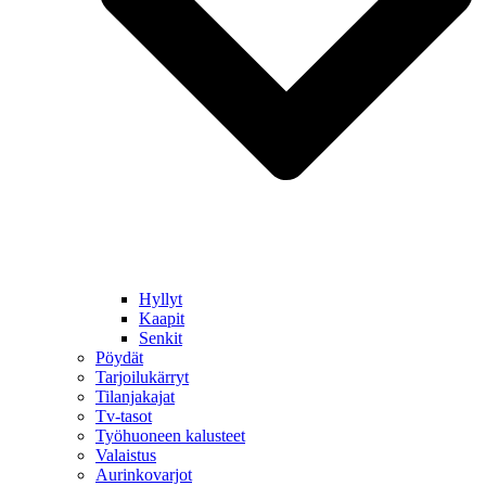
Hyllyt
Kaapit
Senkit
Pöydät
Tarjoilukärryt
Tilanjakajat
Tv-tasot
Työhuoneen kalusteet
Valaistus
Aurinkovarjot