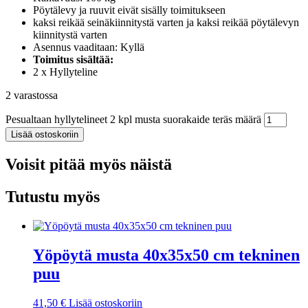
Pöytälevy ja ruuvit eivät sisälly toimitukseen
kaksi reikää seinäkiinnitystä varten ja kaksi reikää pöytälevyn
kiinnitystä varten
Asennus vaaditaan: Kyllä
Toimitus sisältää:
2 x Hyllyteline
2 varastossa
Pesualtaan hyllytelineet 2 kpl musta suorakaide teräs määrä
Lisää ostoskoriin
Voisit pitää myös näistä
Tutustu myös
Yöpöytä musta 40x35x50 cm tekninen
puu
41,50
€
Lisää ostoskoriin