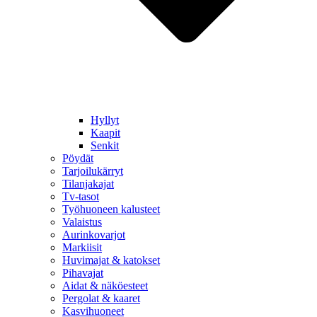
Hyllyt
Kaapit
Senkit
Pöydät
Tarjoilukärryt
Tilanjakajat
Tv-tasot
Työhuoneen kalusteet
Valaistus
Aurinkovarjot
Markiisit
Huvimajat & katokset
Pihavajat
Aidat & näköesteet
Pergolat & kaaret
Kasvihuoneet