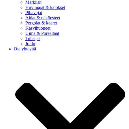
Markiisit
Huvimajat & katokset
Pihavajat
Aidat & näköesteet
Pergolat & kaaret
Kasvihuoneet
Uima & Porealtaat
Tulisijat
Joulu
Ota yhteyttä