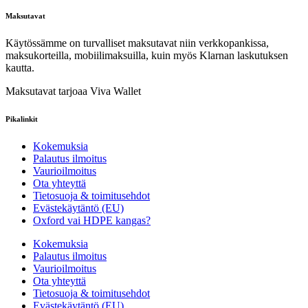
Maksutavat
Käytössämme on turvalliset maksutavat niin verkkopankissa,
maksukorteilla, mobiilimaksuilla, kuin myös Klarnan laskutuksen
kautta.
Maksutavat tarjoaa Viva Wallet
Pikalinkit
Kokemuksia
Palautus ilmoitus
Vaurioilmoitus
Ota yhteyttä
Tietosuoja & toimitusehdot
Evästekäytäntö (EU)
Oxford vai HDPE kangas?
Kokemuksia
Palautus ilmoitus
Vaurioilmoitus
Ota yhteyttä
Tietosuoja & toimitusehdot
Evästekäytäntö (EU)