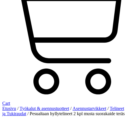
Cart
Etusivu
/
Työkalut & asennustuotteet
/
Asennustarvikkeet
/
Telineet
ja Tukiraudat
/ Pesualtaan hyllytelineet 2 kpl musta suorakaide teräs