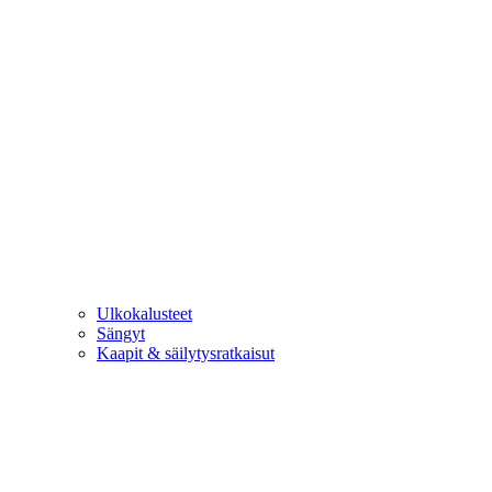
Ulkokalusteet
Sängyt
Kaapit & säilytysratkaisut