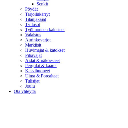
Senkit
Pöydät
Tarjoilukärryt
Tilanjakajat
Tv-tasot
Työhuoneen kalusteet
Valaistus
Aurinkovarjot
Markiisit
Huvimajat & katokset
Pihavajat
Aidat & näköesteet
Pergolat & kaaret
Kasvihuoneet
Uima & Porealtaat
Tulisijat
Joulu
Ota yhteyttä