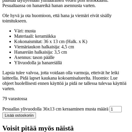
päästää täyttyessään ylimääräisen veden pois tehokkaasti.
Pesualtaassa on hanareikä hanan asennusta varten.
Ole hyvä ja ota huomioon, että hana ja viemäri eivät sisälly
toimitukseen.
Väri: musta
Materiaali: keramiikka
Kokonaismitat: 36 x 13 cm (Halk. x K)
Viemäriaukon halkaisija: 4,5 cm
Hanareiän halkaisija: 3,5 cm
Asennus: tason päälle
Ylivuodolla ja hanareiällä
Lapsia tulee valvoa, jotta voidaan olla varmoja, etteivät he leiki
laitteella. Pidä lapset kaukana kokoamisalueelta. Huomio: Lue
ohjeet huolellisesti ennen käyttöä ja pidä ne tallessa tulevaa käyttöä
varten.
79 varastossa
Pesuallas ylivuodolla 36x13 cm keraaminen musta määrä
Lisää ostoskoriin
Voisit pitää myös näistä