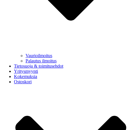
Vaurioilmoitus
Palautus ilmoitus
Tietosuoja & toimitusehdot
Yritysmyynti
Kokemuksia
Ostoskori