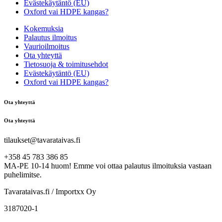
Evästekäytäntö (EU)
Oxford vai HDPE kangas?
Kokemuksia
Palautus ilmoitus
Vaurioilmoitus
Ota yhteyttä
Tietosuoja & toimitusehdot
Evästekäytäntö (EU)
Oxford vai HDPE kangas?
Ota yhteyttä
Ota yhteyttä
tilaukset@tavarataivas.fi
+358 45 783 386 85
MA-PE 10-14 huom! Emme voi ottaa palautus ilmoituksia vastaan
puhelimitse.
Tavarataivas.fi / Importxx Oy
3187020-1