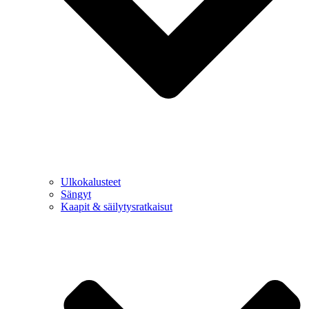
Ulkokalusteet
Sängyt
Kaapit & säilytysratkaisut