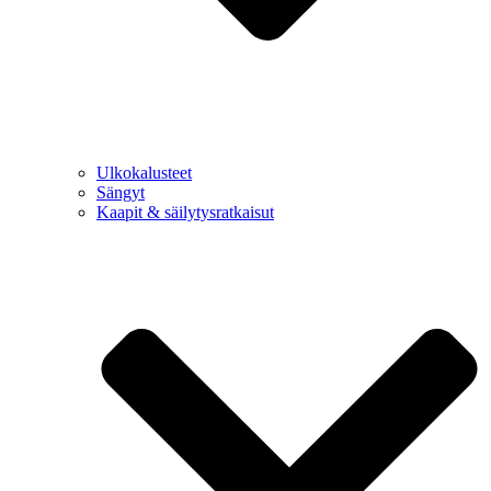
Ulkokalusteet
Sängyt
Kaapit & säilytysratkaisut