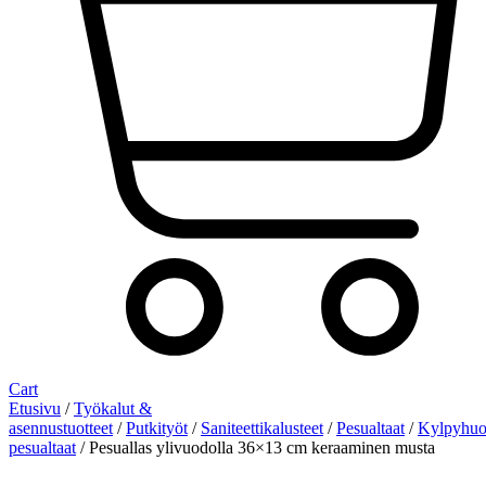
Cart
Etusivu
/
Työkalut &
asennustuotteet
/
Putkityöt
/
Saniteettikalusteet
/
Pesualtaat
/
Kylpyhuo
pesualtaat
/ Pesuallas ylivuodolla 36×13 cm keraaminen musta