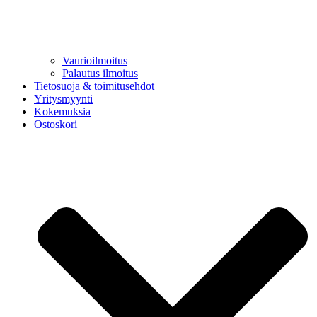
Vaurioilmoitus
Palautus ilmoitus
Tietosuoja & toimitusehdot
Yritysmyynti
Kokemuksia
Ostoskori