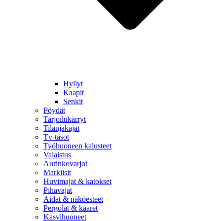
Hyllyt
Kaapit
Senkit
Pöydät
Tarjoilukärryt
Tilanjakajat
Tv-tasot
Työhuoneen kalusteet
Valaistus
Aurinkovarjot
Markiisit
Huvimajat & katokset
Pihavajat
Aidat & näköesteet
Pergolat & kaaret
Kasvihuoneet