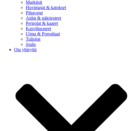
Markiisit
Huvimajat & katokset
Pihavajat
Aidat & näköesteet
Pergolat & kaaret
Kasvihuoneet
Uima & Porealtaat
Tulisijat
Joulu
Ota yhteyttä