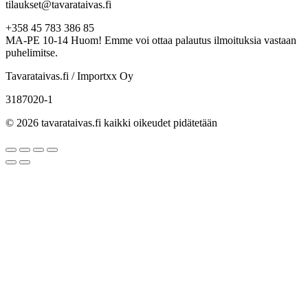
tilaukset@tavarataivas.fi
+358 45 783 386 85
MA-PE 10-14 Huom! Emme voi ottaa palautus ilmoituksia vastaan
puhelimitse.
Tavarataivas.fi / Importxx Oy
3187020-1
© 2026 tavarataivas.fi kaikki oikeudet pidätetään