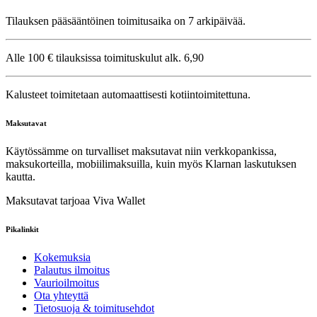
Tilauksen pääsääntöinen toimitusaika on 7 arkipäivää.
Alle 100 € tilauksissa toimituskulut alk. 6,90
Kalusteet toimitetaan automaattisesti kotiintoimitettuna.
Maksutavat
Käytössämme on turvalliset maksutavat niin verkkopankissa,
maksukorteilla, mobiilimaksuilla, kuin myös Klarnan laskutuksen
kautta.
Maksutavat tarjoaa Viva Wallet
Pikalinkit
Kokemuksia
Palautus ilmoitus
Vaurioilmoitus
Ota yhteyttä
Tietosuoja & toimitusehdot