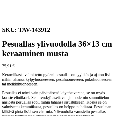
SKU: TAV-143912
Pesuallas ylivuodolla 36×13 cm
keraaminen musta
75,91
€
Keramiikasta valmistettu pyöreä pesuallas on tyylikäs ja ajaton lisä
mihin tahansa kylpyhuoneeseen, pesuhuoneeseen, pukuhuoneeseen
tai meikkihuoneeseen.
Pesuallas ei toimi vain päivittäisenä käyttötavarana, se on myös
koriste elintilaasi. Sen trendejä asettavan ja modernin suunnittelun
ansiosta pesuallas sopii mihin tahansa sisustukseen. Koska se on
valmistettu keramiikasta, pesuallas on helppo puhdistaa. Pesualtaan
kiiltävä pinta lisää sen charmia. Ylivuodolla varustettu pesuallas