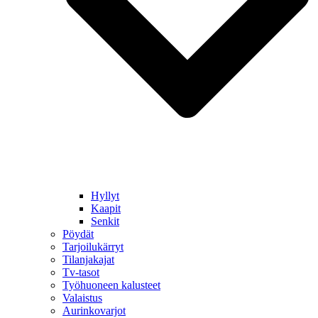
Hyllyt
Kaapit
Senkit
Pöydät
Tarjoilukärryt
Tilanjakajat
Tv-tasot
Työhuoneen kalusteet
Valaistus
Aurinkovarjot