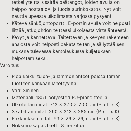
retkeilyteltta sisältää päätangot, joiden avulla on
helppo nostaa ovi ja luoda aurinkokatos. Nyt voit
nauttia upeasta ulkoilmasta varjossa pysyen!
Kätevä sähköjohtoportti: E-portin avulla voit helposti
liittää jatkojohdon telttaasi ulkoisesta virtalähteestä.
Kevyt ja kannettava: Taitettavan ja kevyen rakenteen
ansiosta voit helposti pakata teltan ja säilyttää sen
mukana tulevassa kantolaukussa kuljetuksen
helpottamiseksi.
Varoitus:
Pidä kaikki tulen- ja lämmönlähteet poissa tämän
tuotteen kankaan lähettyviltä.
Väri: Sininen
Materiaali: 185T polyesteri PU-pinnoitteella
Ulkoteltan mitat: 712 x 270 x 200 cm (P x L x K)
Sisäteltan mitat: 260 x 213 x 285 cm (P x L x K)
Pakkauksen mitat: 63 x 26 x 26,5 cm (P x L x K)
Nukkumakapasiteetti: 8 henkilöä