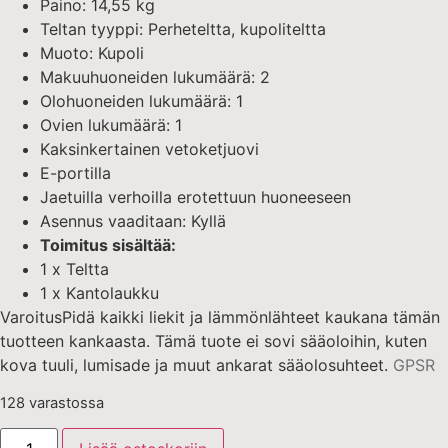
Paino: 14,55 kg
Teltan tyyppi: Perheteltta, kupoliteltta
Muoto: Kupoli
Makuuhuoneiden lukumäärä: 2
Olohuoneiden lukumäärä: 1
Ovien lukumäärä: 1
Kaksinkertainen vetoketjuovi
E-portilla
Jaetuilla verhoilla erotettuun huoneeseen
Asennus vaaditaan: Kyllä
Toimitus sisältää:
1 x Teltta
1 x Kantolaukku
VaroitusPidä kaikki liekit ja lämmönlähteet kaukana tämän
tuotteen kankaasta. Tämä tuote ei sovi sääoloihin, kuten
kova tuuli, lumisade ja muut ankarat sääolosuhteet.
GPSR
128 varastossa