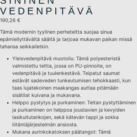
SININEN
VEDENPITÄVÄ
190,26
€
Tämä modernin tyylinen perheteltta suojaa sinua
epämiellyttävältä säältä ja tarjoaa mukavan paikan missä
tahansa seikkailetkin.
Yleisvedenpitävä muotoilu: Tämä polyesteristä
valmistettu teltta, jossa on PU-pinnoite, on
vedenpitävä ja tuulenkestävä. Teipatut saumat
estävät sadeveden tunkeutumisen tehokkaasti, kun
taas lujatekoinen maakangas auttaa pitämään
sisätilat kuivana ja mukavana.
Helppo pystytys ja purkaminen: Teltan pystyttäminen
ja purkaminen on helppoa joustavien ja kevyiden
lasikuitutankojen, sekä kätevän tappi ja sokka
liitäntäjärjestelmän ansiosta.
Mukana aurinkokatoksen päätangot: Tämä