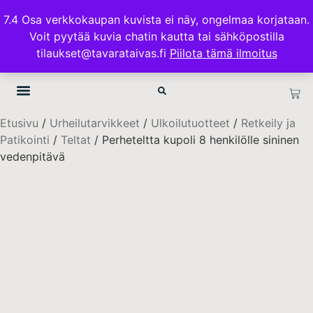
ILMAINEN TOIMITUS 100€ TILAUKSISSA
7.4 Osa verkkokaupan kuvista ei näy, ongelmaa korjataan.
Voit pyytää kuvia chatin kautta tai sähköpostilla
TAVARATAIVAS.FI
tilaukset@tavarataivas.fi
Piilota tämä ilmoitus
Etusivu
/
Urheilutarvikkeet
/
Ulkoilutuotteet
/
Retkeily ja
Patikointi
/
Teltat
/ Perheteltta kupoli 8 henkilölle sininen
vedenpitävä