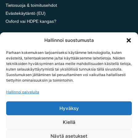
Tietosuoja & toimitusehdot
Evästekäytäntö (EU)
Oxford vai HDPE kangas?
Hallinnoi suostumusta
OTA YHTEYTTÄ
Parhaan kokemuksen tarjoamiseksi käytämme teknologioita, kuten
tilaukset@tavarataivas.fi
evästeitä, tallentaaksemme ja/tai käyttääksemme laitetietoja. Näiden
tekniikoiden hyväksyminen antaa meille mahdollisuuden käsitellä tietoja,
+358 45 783 386 85
kuten selauskäyttäytymistä tai yksilöllisiä tunnuksia tällä sivustolla.
MA-PE 10-14 Huom! Emme voi ottaa palautus ilmoituksia
Suostumuksen jättäminen tai peruuttaminen voi vaikuttaa haitallisesti
tiettyihin ominaisuuksiin ja toimintoihin.
vastaan puhelimitse.
Tavarataivas.fi / Importxx Oy
Hallinnoi palveluita
3187020-1
Hyväksy
Kiellä
© 2026 tavarataivas.fi kaikki oikeudet pidätetään
Näytä asetukset