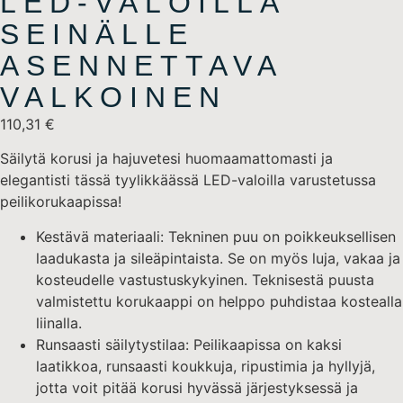
LED-VALOILLA
SEINÄLLE
ASENNETTAVA
VALKOINEN
110,31
€
Säilytä korusi ja hajuvetesi huomaamattomasti ja
elegantisti tässä tyylikkäässä LED-valoilla varustetussa
peilikorukaapissa!
Kestävä materiaali: Tekninen puu on poikkeuksellisen
laadukasta ja sileäpintaista. Se on myös luja, vakaa ja
kosteudelle vastustuskykyinen. Teknisestä puusta
valmistettu korukaappi on helppo puhdistaa kostealla
liinalla.
Runsaasti säilytystilaa: Peilikaapissa on kaksi
laatikkoa, runsaasti koukkuja, ripustimia ja hyllyjä,
jotta voit pitää korusi hyvässä järjestyksessä ja