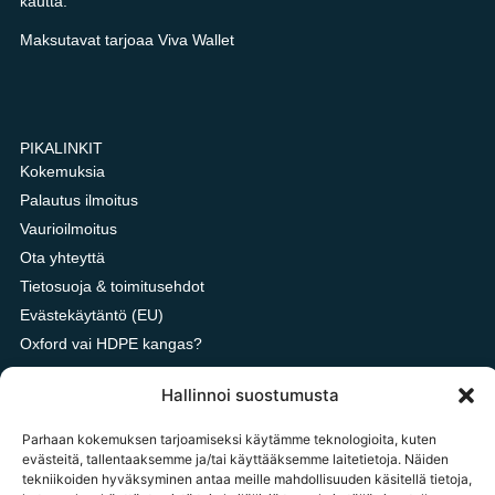
kautta.
Maksutavat tarjoaa Viva Wallet
PIKALINKIT
Kokemuksia
Palautus ilmoitus
Vaurioilmoitus
Ota yhteyttä
Tietosuoja & toimitusehdot
Evästekäytäntö (EU)
Oxford vai HDPE kangas?
Hallinnoi suostumusta
OTA YHTEYTTÄ
Parhaan kokemuksen tarjoamiseksi käytämme teknologioita, kuten
evästeitä, tallentaaksemme ja/tai käyttääksemme laitetietoja. Näiden
tilaukset@tavarataivas.fi
tekniikoiden hyväksyminen antaa meille mahdollisuuden käsitellä tietoja,