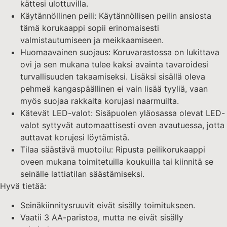
kättesi ulottuvilla.
Käytännöllinen peili: Käytännöllisen peilin ansiosta
tämä korukaappi sopii erinomaisesti
valmistautumiseen ja meikkaamiseen.
Huomaavainen suojaus: Koruvarastossa on lukittava
ovi ja sen mukana tulee kaksi avainta tavaroidesi
turvallisuuden takaamiseksi. Lisäksi sisällä oleva
pehmeä kangaspäällinen ei vain lisää tyyliä, vaan
myös suojaa rakkaita korujasi naarmuilta.
Kätevät LED-valot: Sisäpuolen yläosassa olevat LED-
valot syttyvät automaattisesti oven avautuessa, jotta
auttavat korujesi löytämistä.
Tilaa säästävä muotoilu: Ripusta peilikorukaappi
oveen mukana toimitetuilla koukuilla tai kiinnitä se
seinälle lattiatilan säästämiseksi.
Hyvä tietää:
Seinäkiinnitysruuvit eivät sisälly toimitukseen.
Vaatii 3 AA-paristoa, mutta ne eivät sisälly