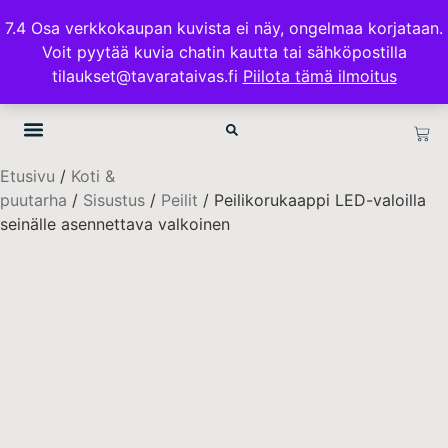
ILMAINEN TOIMITUS 100€ TILAUKSISSA
7.4 Osa verkkokaupan kuvista ei näy, ongelmaa korjataan.
Voit pyytää kuvia chatin kautta tai sähköpostilla
TAVARATAIVAS.FI
tilaukset@tavarataivas.fi
Piilota tämä ilmoitus
Etusivu
/
Koti &
puutarha
/
Sisustus
/
Peilit
/ Peilikorukaappi LED-valoilla
seinälle asennettava valkoinen