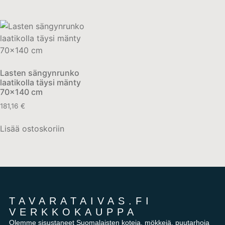
Lasten sängynrunko
laatikolla täysi mänty
70×140 cm
181,16
€
Lisää ostoskoriin
TAVARATAIVAS.FI
VERKKOKAUPPA
Olemme sisustaneet Suomalaisten koteja, mökkejä, puutarhoja