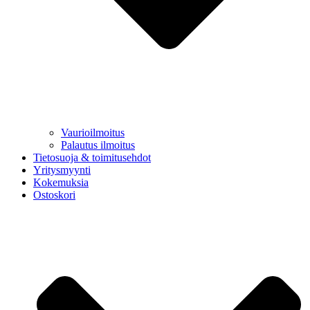
Vaurioilmoitus
Palautus ilmoitus
Tietosuoja & toimitusehdot
Yritysmyynti
Kokemuksia
Ostoskori