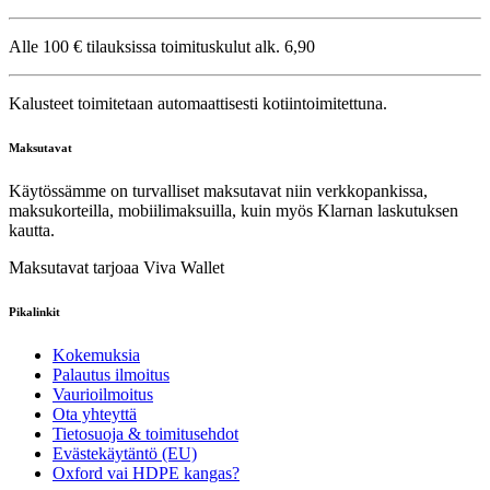
Alle 100 € tilauksissa toimituskulut alk. 6,90
Kalusteet toimitetaan automaattisesti kotiintoimitettuna.
Maksutavat
Käytössämme on turvalliset maksutavat niin verkkopankissa,
maksukorteilla, mobiilimaksuilla, kuin myös Klarnan laskutuksen
kautta.
Maksutavat tarjoaa Viva Wallet
Pikalinkit
Kokemuksia
Palautus ilmoitus
Vaurioilmoitus
Ota yhteyttä
Tietosuoja & toimitusehdot
Evästekäytäntö (EU)
Oxford vai HDPE kangas?