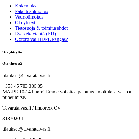
Kokemuksia
Palautus ilmoitus
Vaurioilmoitus
Ota yhteyttä
Tietosuoja & toimitusehdot
Evästekäytäntö (EU)
Oxford vai HDPE kangas?
Ota yhteyttä
Ota yhteyttä
tilaukset@tavarataivas.fi
+358 45 783 386 85
MA-PE 10-14 huom! Emme voi ottaa palautus ilmoituksia vastaan
puhelimitse.
Tavarataivas.fi / Importxx Oy
3187020-1
tilaukset@tavarataivas.fi