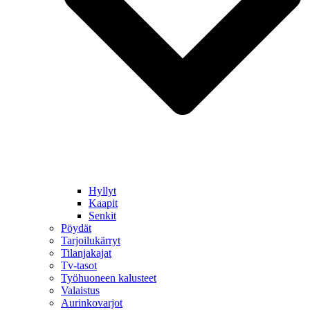
Hyllyt
Kaapit
Senkit
Pöydät
Tarjoilukärryt
Tilanjakajat
Tv-tasot
Työhuoneen kalusteet
Valaistus
Aurinkovarjot