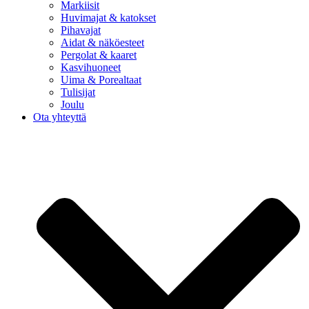
Markiisit
Huvimajat & katokset
Pihavajat
Aidat & näköesteet
Pergolat & kaaret
Kasvihuoneet
Uima & Porealtaat
Tulisijat
Joulu
Ota yhteyttä