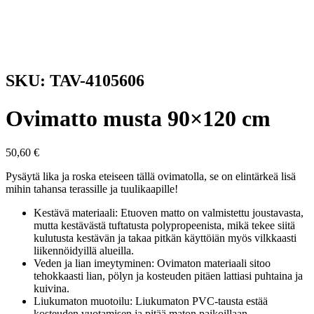
SKU: TAV-4105606
Ovimatto musta 90×120 cm
50,60
€
Pysäytä lika ja roska eteiseen tällä ovimatolla, se on elintärkeä lisä
mihin tahansa terassille ja tuulikaapille!
Kestävä materiaali: Etuoven matto on valmistettu joustavasta,
mutta kestävästä tuftatusta polypropeenista, mikä tekee siitä
kulutusta kestävän ja takaa pitkän käyttöiän myös vilkkaasti
liikennöidyillä alueilla.
Veden ja lian imeytyminen: Ovimaton materiaali sitoo
tehokkaasti lian, pölyn ja kosteuden pitäen lattiasi puhtaina ja
kuivina.
Liukumaton muotoilu: Liukumaton PVC-tausta estää
kosteuden vuotamisen ja pitää maton paikoillaan.