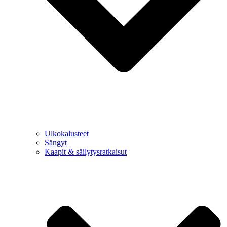
Ulkokalusteet
Sängyt
Kaapit & säilytysratkaisut