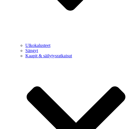
Ulkokalusteet
Sängyt
Kaapit & säilytysratkaisut