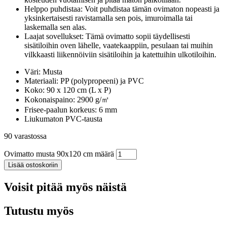
Helppo puhdistaa: Voit puhdistaa tämän ovimaton nopeasti ja
yksinkertaisesti ravistamalla sen pois, imuroimalla tai
laskemalla sen alas.
Laajat sovellukset: Tämä ovimatto sopii täydellisesti
sisätiloihin oven lähelle, vaatekaappiin, pesulaan tai muihin
vilkkaasti liikennöiviin sisätiloihin ja katettuihin ulkotiloihin.
Väri: Musta
Materiaali: PP (polypropeeni) ja PVC
Koko: 90 x 120 cm (L x P)
Kokonaispaino: 2900 g/㎡
Frisee-paalun korkeus: 6 mm
Liukumaton PVC-tausta
90 varastossa
Ovimatto musta 90x120 cm määrä
Lisää ostoskoriin
Voisit pitää myös näistä
Tutustu myös