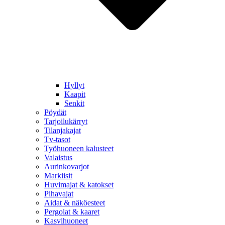
Hyllyt
Kaapit
Senkit
Pöydät
Tarjoilukärryt
Tilanjakajat
Tv-tasot
Työhuoneen kalusteet
Valaistus
Aurinkovarjot
Markiisit
Huvimajat & katokset
Pihavajat
Aidat & näköesteet
Pergolat & kaaret
Kasvihuoneet