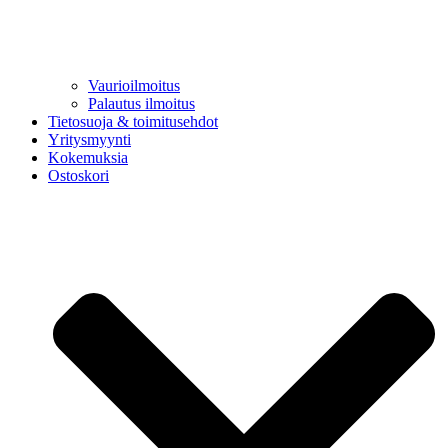
Vaurioilmoitus
Palautus ilmoitus
Tietosuoja & toimitusehdot
Yritysmyynti
Kokemuksia
Ostoskori