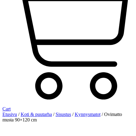
Cart
Etusivu
/
Koti & puutarha
/
Sisustus
/
Kynnysmatot
/ Ovimatto
musta 90×120 cm