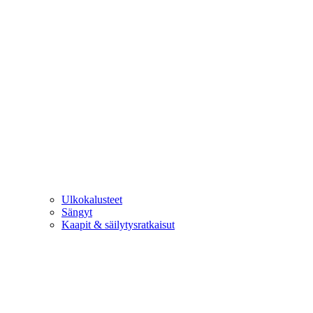
Ulkokalusteet
Sängyt
Kaapit & säilytysratkaisut