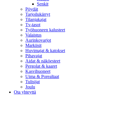
Senkit
Pöydät
Tarjoilukärryt
Tilanjakajat
Tv-tasot
Työhuoneen kalusteet
Valaistus
Aurinkovarjot
Markiisit
Huvimajat & katokset
Pihavajat
Aidat & näköesteet
Pergolat & kaaret
Kasvihuoneet
Uima & Porealtaat
Tulisijat
Joulu
Ota yhteyttä