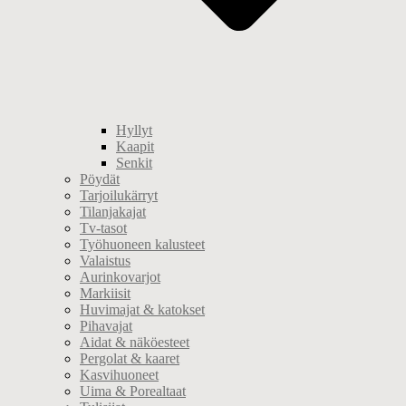
Hyllyt
Kaapit
Senkit
Pöydät
Tarjoilukärryt
Tilanjakajat
Tv-tasot
Työhuoneen kalusteet
Valaistus
Aurinkovarjot
Markiisit
Huvimajat & katokset
Pihavajat
Aidat & näköesteet
Pergolat & kaaret
Kasvihuoneet
Uima & Porealtaat