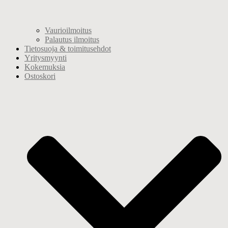
Vaurioilmoitus
Palautus ilmoitus
Tietosuoja & toimitusehdot
Yritysmyynti
Kokemuksia
Ostoskori