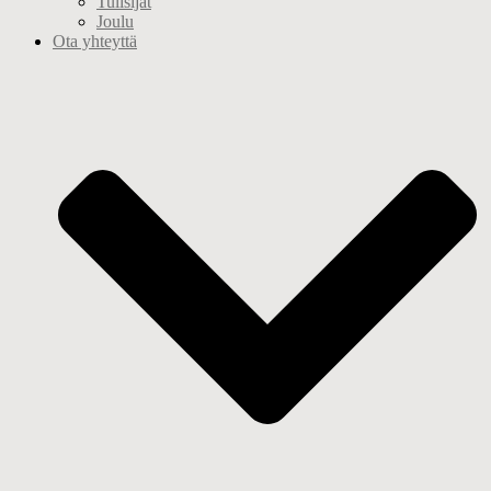
Tulisijat
Joulu
Ota yhteyttä