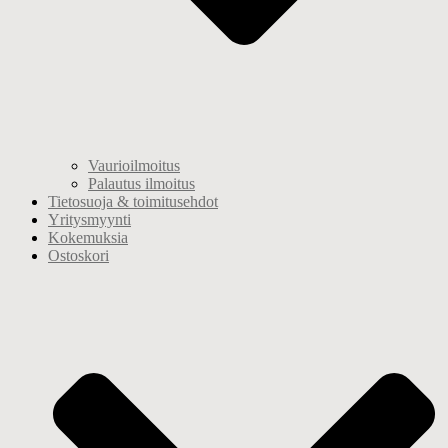
Vaurioilmoitus
Palautus ilmoitus
Tietosuoja & toimitusehdot
Yritysmyynti
Kokemuksia
Ostoskori