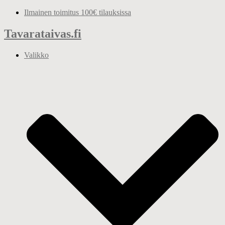
Mene
Ilmainen toimitus 100€ tilauksissa
sisältöön
Tavarataivas.fi
Valikko