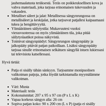
jauhemaalatusta teräksestä. Teräs on poikkeuksellisen kova ja
vahva materiaali, joka tarjoaa erinomaisen tukevuuden ja
vakauden.
Metalliset säleet ja jalat: Metallisessa sängynrungossa on
metallisäleet ja keskijalat, jotka tarjoavat patjallesi kaipaamaasi
tukea ja hengittävyyttä.
Ylimääräinen säilytystila: Mukavuutesi vuoksi
vierasvuoteessa on myös ylimääräinen tila, joka pitää
säilytyslaatikot poissa näkyvistä.
Toimivat sängynpäädyt: Sängynrungon sängynpääty ja
jalkopääty pitävät patjan paikoillaan. Lisäksi sängynpääty
tarjoaa sinulle erinomaisen selkätuen sängyllä istuen lukiessasi
tai televisiota katsellessasi.
Hyvä tietää:
Patja ei sisälly tähän sänkyyn. Tarjoamme monipuolisen
valikoiman patjoja, jotka löydät tarkistamalla myymälämme
valikoiman.
Väri: Musta
Materiaali: teräs
Kokonaismitat: 207 x 95 x 97 cm (P x L x K)
Vapaa korkeus sängyn alla: 26 cm
Sopiva patjan koko: 90 x 200 cm (L x P) (patja ei sisälly