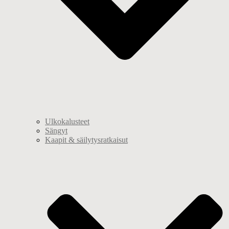
Ulkokalusteet
Sängyt
Kaapit & säilytysratkaisut