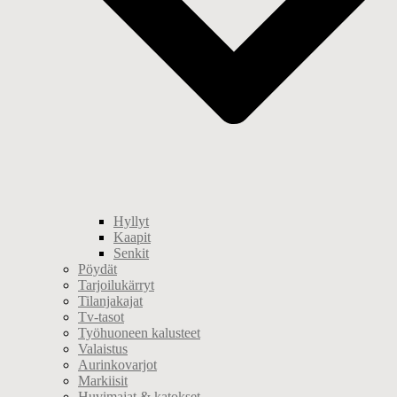
Hyllyt
Kaapit
Senkit
Pöydät
Tarjoilukärryt
Tilanjakajat
Tv-tasot
Työhuoneen kalusteet
Valaistus
Aurinkovarjot
Markiisit
Huvimajat & katokset