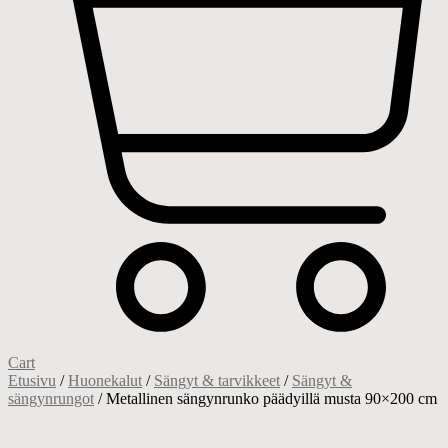
Cart
Etusivu
/
Huonekalut
/
Sängyt & tarvikkeet
/
Sängyt &
sängynrungot
/ Metallinen sängynrunko päädyillä musta 90×200 cm