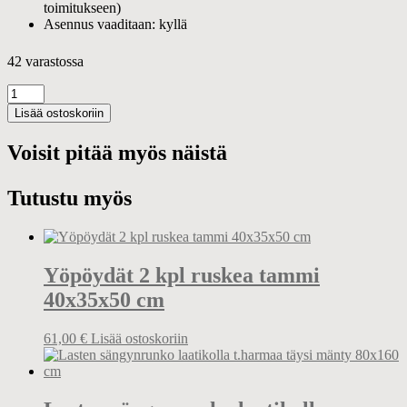
toimitukseen)
Asennus vaaditaan: kyllä
42 varastossa
Metallinen
sängynrunko
Lisää ostoskoriin
päädyillä
musta
Voisit pitää myös näistä
90x200
cm
määrä
Tutustu myös
Yöpöydät 2 kpl ruskea tammi
40x35x50 cm
61,00
€
Lisää ostoskoriin