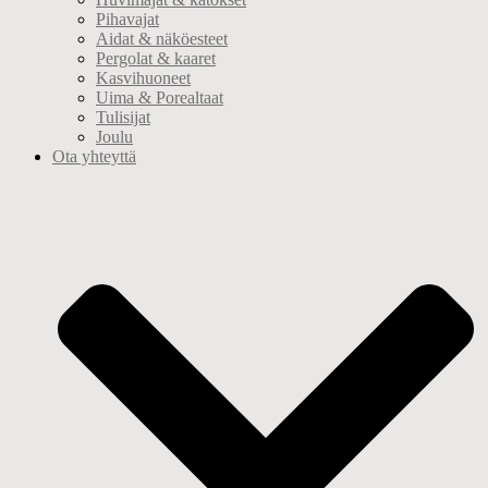
Pihavajat
Aidat & näköesteet
Pergolat & kaaret
Kasvihuoneet
Uima & Porealtaat
Tulisijat
Joulu
Ota yhteyttä