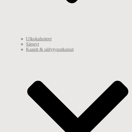
Ulkokalusteet
Sängyt
Kaapit & säilytysratkaisut