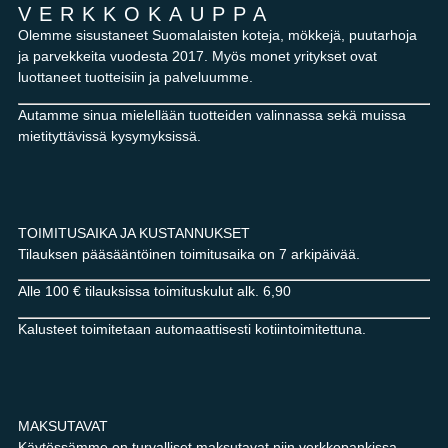
VERKKOKAUPPA
Olemme sisustaneet Suomalaisten koteja, mökkejä, puutarhoja
ja parvekkeita vuodesta 2017. Myös monet yritykset ovat
luottaneet tuotteisiin ja palveluumme.
Autamme sinua mielellään tuotteiden valinnassa sekä muissa
mietityttävissä kysymyksissä.
TOIMITUSAIKA JA KUSTANNUKSET
Tilauksen pääsääntöinen toimitusaika on 7 arkipäivää.
Alle 100 € tilauksissa toimituskulut alk. 6,90
Kalusteet toimitetaan automaattisesti kotiintoimitettuna.
MAKSUTAVAT
Käytössämme on turvalliset maksutavat niin verkkopankissa,