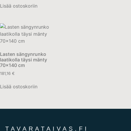
Lisää ostoskoriin
Lasten sängynrunko
laatikolla täysi mänty
70×140 cm
181,16
€
Lisää ostoskoriin
TAVARATAIVAS.FI