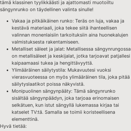
tämä klassinen tyylikkäästi ja ajattomasti muotoiltu
sängynrunko on täydellinen valinta sinulle!
Vakaa ja pitkäikäinen runko: Teräs on luja, vakaa ja
kestävä materiaali, joka tekee siitä ihanteellisen
valinnan monenlaisiin tarkoituksiin aina huonekalujen
valmistuksesta rakentamiseen.
Metalliset säleet ja jalat: Metallisessa sängynrungossa
on metallisäleet ja keskijalat, jotka tarjoavat patjallesi
kaipaamaasi tukea ja hengittävyyttä.
Ylimääräinen säilytystila: Mukavuutesi vuoksi
vierasvuoteessa on myös ylimääräinen tila, joka pitää
säilytyslaatikot poissa näkyvistä.
Monipuolinen sängynpääty: Tämä sängynrunko
sisältää sängynpäädyn, joka tarjoaa erinomaisen
selkätuen, kun istut sängyllä lukemassa kirjaa tai
katselet TV:tä. Samalla se toimii koristeellisena
elementtinä.
Hyvä tietää: