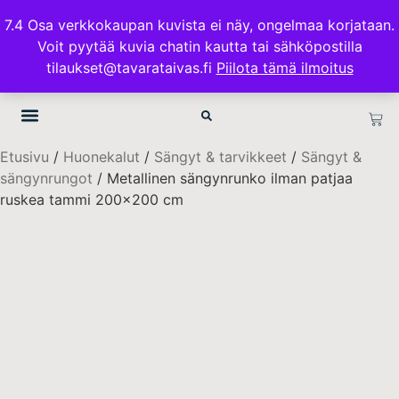
ILMAINEN TOIMITUS 100€ TILAUKSISSA
7.4 Osa verkkokaupan kuvista ei näy, ongelmaa korjataan.
Voit pyytää kuvia chatin kautta tai sähköpostilla
TAVARATAIVAS.FI
tilaukset@tavarataivas.fi
Piilota tämä ilmoitus
Etusivu
/
Huonekalut
/
Sängyt & tarvikkeet
/
Sängyt &
sängynrungot
/ Metallinen sängynrunko ilman patjaa
ruskea tammi 200×200 cm