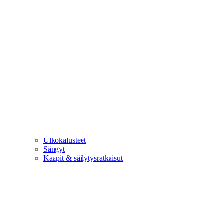
Ulkokalusteet
Sängyt
Kaapit & säilytysratkaisut