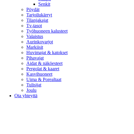
Senkit
Pöydät
Tarjoilukärryt
Tilanjakajat
Tv-tasot
Työhuoneen kalusteet
Valaistus
Aurinkovarjot
Markiisit
Huvimajat & katokset
Pihavajat
Aidat & näköesteet
Pergolat & kaaret
Kasvihuoneet
Uima & Porealtaat
Tulisijat
Joulu
Ota yhteyttä