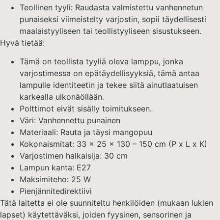
Teollinen tyyli: Raudasta valmistettu vanhennetun
punaiseksi viimeistelty varjostin, sopii täydellisesti
maalaistyyliseen tai teollistyyliseen sisustukseen.
Hyvä tietää:
Tämä on teollista tyyliä oleva lamppu, jonka
varjostimessa on epätäydellisyyksiä, tämä antaa
lampulle identiteetin ja tekee siitä ainutlaatuisen
karkealla ulkonäöllään.
Polttimot eivät sisälly toimitukseen.
Väri: Vanhennettu punainen
Materiaali: Rauta ja täysi mangopuu
Kokonaismitat: 33 x 25 x 130 – 150 cm (P x L x K)
Varjostimen halkaisija: 30 cm
Lampun kanta: E27
Maksimiteho: 25 W
Pienjännitedirektiivi
Tätä laitetta ei ole suunniteltu henkilöiden (mukaan lukien
lapset) käytettäväksi, joiden fyysinen, sensorinen ja