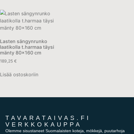
Lasten sängynrunko
laatikolla t.harmaa täysi
mänty 80×160 cm
189,25
€
Lisää ostoskoriin
TAVARATAIVAS.FI
VERKKOKAUPPA
Olemme sisustaneet Suomalaisten koteja, mökkejä, puutarhoja