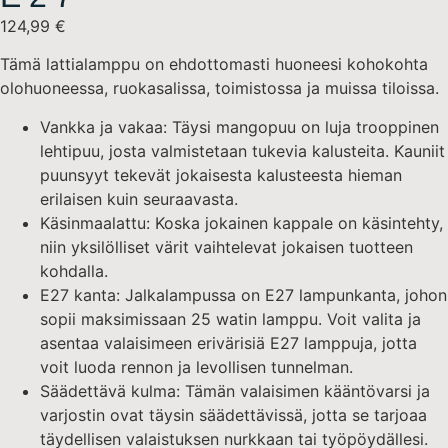
124,99
€
Tämä lattialamppu on ehdottomasti huoneesi kohokohta
olohuoneessa, ruokasalissa, toimistossa ja muissa tiloissa.
Vankka ja vakaa: Täysi mangopuu on luja trooppinen
lehtipuu, josta valmistetaan tukevia kalusteita. Kauniit
puunsyyt tekevät jokaisesta kalusteesta hieman
erilaisen kuin seuraavasta.
Käsinmaalattu: Koska jokainen kappale on käsintehty,
niin yksilölliset värit vaihtelevat jokaisen tuotteen
kohdalla.
E27 kanta: Jalkalampussa on E27 lampunkanta, johon
sopii maksimissaan 25 watin lamppu. Voit valita ja
asentaa valaisimeen erivärisiä E27 lamppuja, jotta
voit luoda rennon ja levollisen tunnelman.
Säädettävä kulma: Tämän valaisimen kääntövarsi ja
varjostin ovat täysin säädettävissä, jotta se tarjoaa
täydellisen valaistuksen nurkkaan tai työpöydällesi.