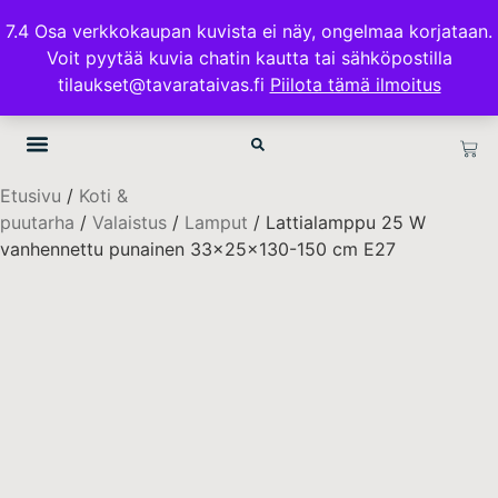
ILMAINEN TOIMITUS 100€ TILAUKSISSA
7.4 Osa verkkokaupan kuvista ei näy, ongelmaa korjataan.
Voit pyytää kuvia chatin kautta tai sähköpostilla
TAVARATAIVAS.FI
tilaukset@tavarataivas.fi
Piilota tämä ilmoitus
Etusivu
/
Koti &
puutarha
/
Valaistus
/
Lamput
/ Lattialamppu 25 W
vanhennettu punainen 33x25x130-150 cm E27