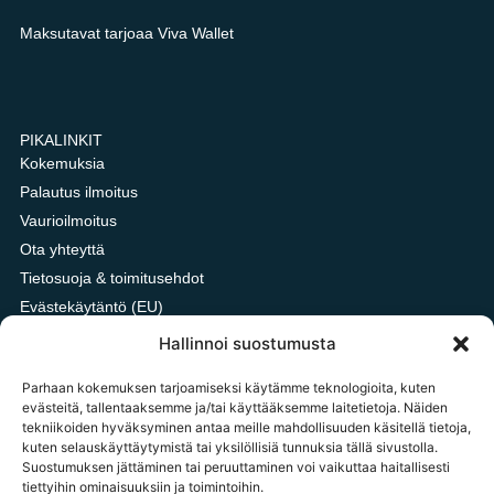
Maksutavat tarjoaa Viva Wallet
PIKALINKIT
Kokemuksia
Palautus ilmoitus
Vaurioilmoitus
Ota yhteyttä
Tietosuoja & toimitusehdot
Evästekäytäntö (EU)
Oxford vai HDPE kangas?
Hallinnoi suostumusta
Parhaan kokemuksen tarjoamiseksi käytämme teknologioita, kuten
evästeitä, tallentaaksemme ja/tai käyttääksemme laitetietoja. Näiden
tekniikoiden hyväksyminen antaa meille mahdollisuuden käsitellä tietoja,
OTA YHTEYTTÄ
kuten selauskäyttäytymistä tai yksilöllisiä tunnuksia tällä sivustolla.
tilaukset@tavarataivas.fi
Suostumuksen jättäminen tai peruuttaminen voi vaikuttaa haitallisesti
tiettyihin ominaisuuksiin ja toimintoihin.