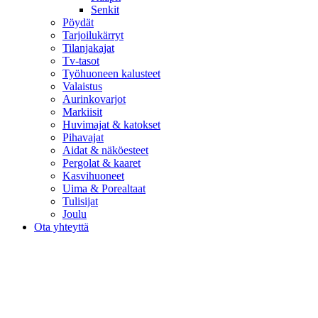
Senkit
Pöydät
Tarjoilukärryt
Tilanjakajat
Tv-tasot
Työhuoneen kalusteet
Valaistus
Aurinkovarjot
Markiisit
Huvimajat & katokset
Pihavajat
Aidat & näköesteet
Pergolat & kaaret
Kasvihuoneet
Uima & Porealtaat
Tulisijat
Joulu
Ota yhteyttä