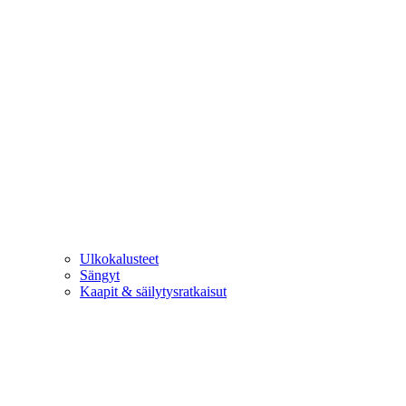
Ulkokalusteet
Sängyt
Kaapit & säilytysratkaisut