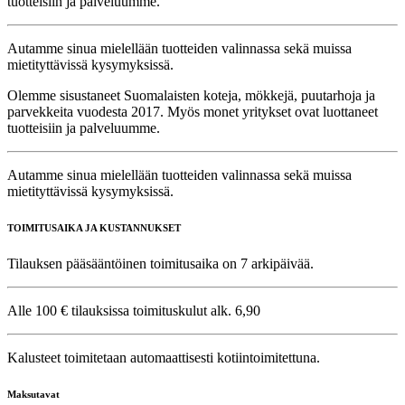
tuotteisiin ja palveluumme.
Autamme sinua mielellään tuotteiden valinnassa sekä muissa
mietityttävissä kysymyksissä.
Olemme sisustaneet Suomalaisten koteja, mökkejä, puutarhoja ja
parvekkeita vuodesta 2017. Myös monet yritykset ovat luottaneet
tuotteisiin ja palveluumme.
Autamme sinua mielellään tuotteiden valinnassa sekä muissa
mietityttävissä kysymyksissä.
TOIMITUSAIKA JA KUSTANNUKSET
Tilauksen pääsääntöinen toimitusaika on 7 arkipäivää.
Alle 100 € tilauksissa toimituskulut alk. 6,90
Kalusteet toimitetaan automaattisesti kotiintoimitettuna.
Maksutavat