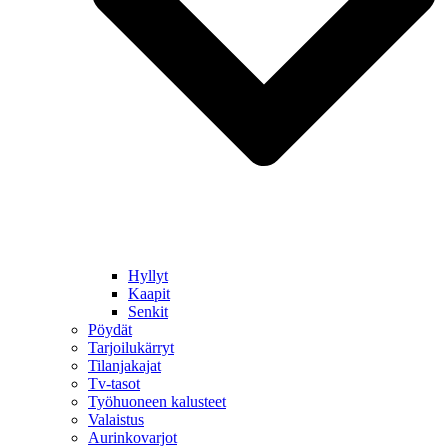
Hyllyt
Kaapit
Senkit
Pöydät
Tarjoilukärryt
Tilanjakajat
Tv-tasot
Työhuoneen kalusteet
Valaistus
Aurinkovarjot