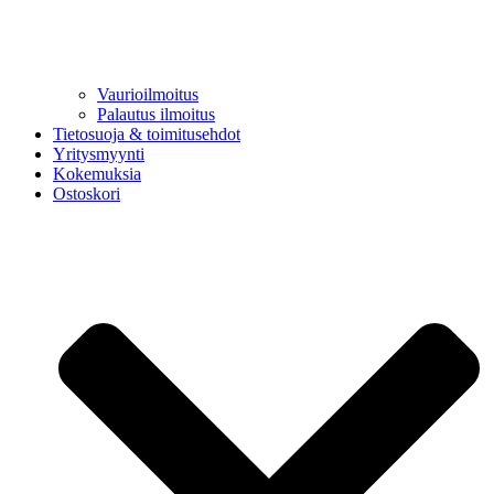
Vaurioilmoitus
Palautus ilmoitus
Tietosuoja & toimitusehdot
Yritysmyynti
Kokemuksia
Ostoskori