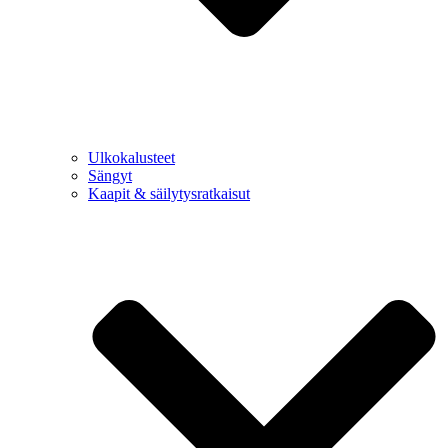
Ulkokalusteet
Sängyt
Kaapit & säilytysratkaisut