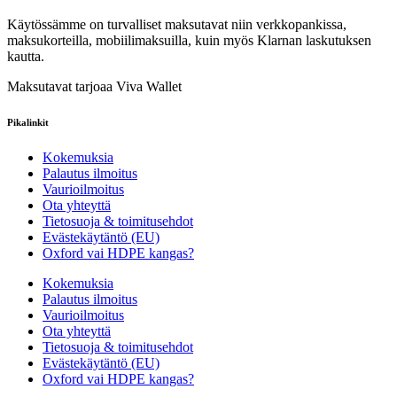
Käytössämme on turvalliset maksutavat niin verkkopankissa,
maksukorteilla, mobiilimaksuilla, kuin myös Klarnan laskutuksen
kautta.
Maksutavat tarjoaa Viva Wallet
Pikalinkit
Kokemuksia
Palautus ilmoitus
Vaurioilmoitus
Ota yhteyttä
Tietosuoja & toimitusehdot
Evästekäytäntö (EU)
Oxford vai HDPE kangas?
Kokemuksia
Palautus ilmoitus
Vaurioilmoitus
Ota yhteyttä
Tietosuoja & toimitusehdot
Evästekäytäntö (EU)
Oxford vai HDPE kangas?