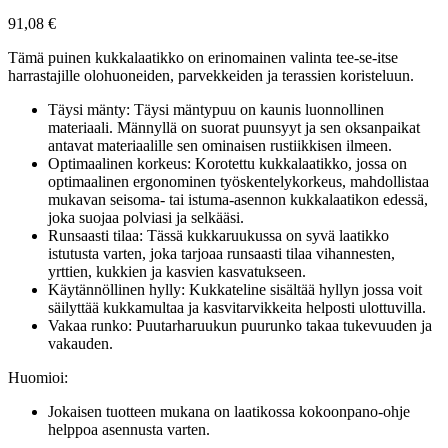
91,08
€
Tämä puinen kukkalaatikko on erinomainen valinta tee-se-itse
harrastajille olohuoneiden, parvekkeiden ja terassien koristeluun.
Täysi mänty: Täysi mäntypuu on kaunis luonnollinen
materiaali. Männyllä on suorat puunsyyt ja sen oksanpaikat
antavat materiaalille sen ominaisen rustiikkisen ilmeen.
Optimaalinen korkeus: Korotettu kukkalaatikko, jossa on
optimaalinen ergonominen työskentelykorkeus, mahdollistaa
mukavan seisoma- tai istuma-asennon kukkalaatikon edessä,
joka suojaa polviasi ja selkääsi.
Runsaasti tilaa: Tässä kukkaruukussa on syvä laatikko
istutusta varten, joka tarjoaa runsaasti tilaa vihannesten,
yrttien, kukkien ja kasvien kasvatukseen.
Käytännöllinen hylly: Kukkateline sisältää hyllyn jossa voit
säilyttää kukkamultaa ja kasvitarvikkeita helposti ulottuvilla.
Vakaa runko: Puutarharuukun puurunko takaa tukevuuden ja
vakauden.
Huomioi:
Jokaisen tuotteen mukana on laatikossa kokoonpano-ohje
helppoa asennusta varten.