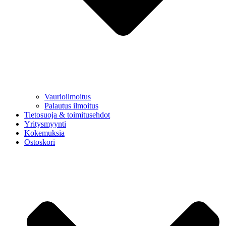
Vaurioilmoitus
Palautus ilmoitus
Tietosuoja & toimitusehdot
Yritysmyynti
Kokemuksia
Ostoskori