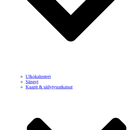
Ulkokalusteet
Sängyt
Kaapit & säilytysratkaisut