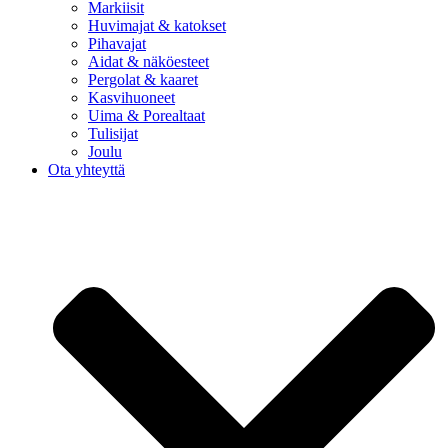
Markiisit
Huvimajat & katokset
Pihavajat
Aidat & näköesteet
Pergolat & kaaret
Kasvihuoneet
Uima & Porealtaat
Tulisijat
Joulu
Ota yhteyttä