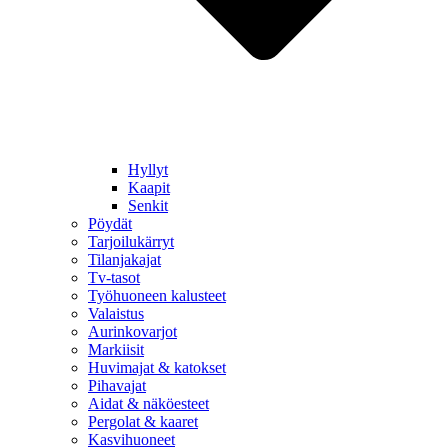
Hyllyt
Kaapit
Senkit
Pöydät
Tarjoilukärryt
Tilanjakajat
Tv-tasot
Työhuoneen kalusteet
Valaistus
Aurinkovarjot
Markiisit
Huvimajat & katokset
Pihavajat
Aidat & näköesteet
Pergolat & kaaret
Kasvihuoneet