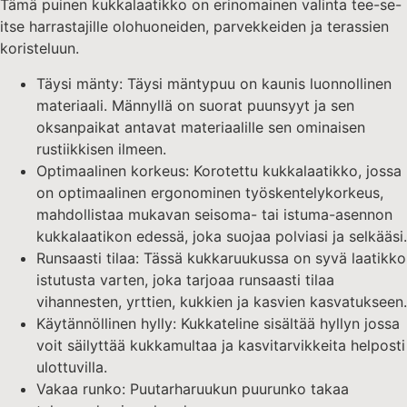
Tämä puinen kukkalaatikko on erinomainen valinta tee-se-
itse harrastajille olohuoneiden, parvekkeiden ja terassien
koristeluun.
Täysi mänty: Täysi mäntypuu on kaunis luonnollinen
materiaali. Männyllä on suorat puunsyyt ja sen
oksanpaikat antavat materiaalille sen ominaisen
rustiikkisen ilmeen.
Optimaalinen korkeus: Korotettu kukkalaatikko, jossa
on optimaalinen ergonominen työskentelykorkeus,
mahdollistaa mukavan seisoma- tai istuma-asennon
kukkalaatikon edessä, joka suojaa polviasi ja selkääsi.
Runsaasti tilaa: Tässä kukkaruukussa on syvä laatikko
istutusta varten, joka tarjoaa runsaasti tilaa
vihannesten, yrttien, kukkien ja kasvien kasvatukseen.
Käytännöllinen hylly: Kukkateline sisältää hyllyn jossa
voit säilyttää kukkamultaa ja kasvitarvikkeita helposti
ulottuvilla.
Vakaa runko: Puutarharuukun puurunko takaa