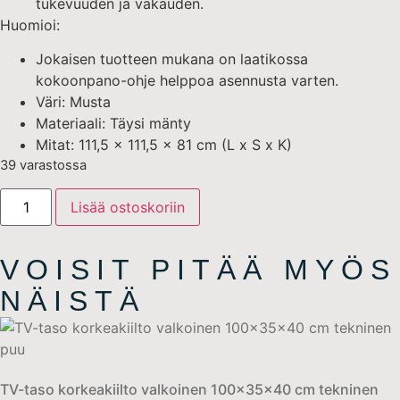
tukevuuden ja vakauden.
Huomioi:
Jokaisen tuotteen mukana on laatikossa
kokoonpano-ohje helppoa asennusta varten.
Väri: Musta
Materiaali: Täysi mänty
Mitat: 111,5 x 111,5 x 81 cm (L x S x K)
39 varastossa
Lisää ostoskoriin
VOISIT PITÄÄ MYÖS
NÄISTÄ
TV-taso korkeakiilto valkoinen 100x35x40 cm tekninen