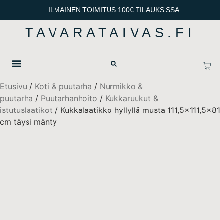
ILMAINEN TOIMITUS 100€ TILAUKSISSA
TAVARATAIVAS.FI
OTA YHTEYTTÄ
TIETOSUOJA & TOIMITUSEHDOT
Etusivu
/
Koti & puutarha
/
Nurmikko &
puutarha
/
Puutarhanhoito
/
Kukkaruukut &
istutuslaatikot
/ Kukkalaatikko hyllyllä musta 111,5×111,5×81
cm täysi mänty