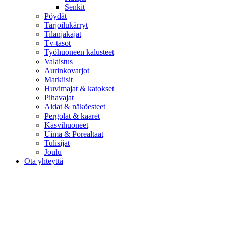
Senkit
Pöydät
Tarjoilukärryt
Tilanjakajat
Tv-tasot
Työhuoneen kalusteet
Valaistus
Aurinkovarjot
Markiisit
Huvimajat & katokset
Pihavajat
Aidat & näköesteet
Pergolat & kaaret
Kasvihuoneet
Uima & Porealtaat
Tulisijat
Joulu
Ota yhteyttä