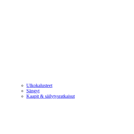
Ulkokalusteet
Sängyt
Kaapit & säilytysratkaisut