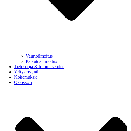
Vaurioilmoitus
Palautus ilmoitus
Tietosuoja & toimitusehdot
Yritysmyynti
Kokemuksia
Ostoskori