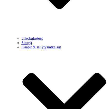
Ulkokalusteet
Sängyt
Kaapit & säilytysratkaisut