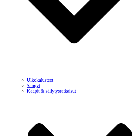
Ulkokalusteet
Sängyt
Kaapit & säilytysratkaisut