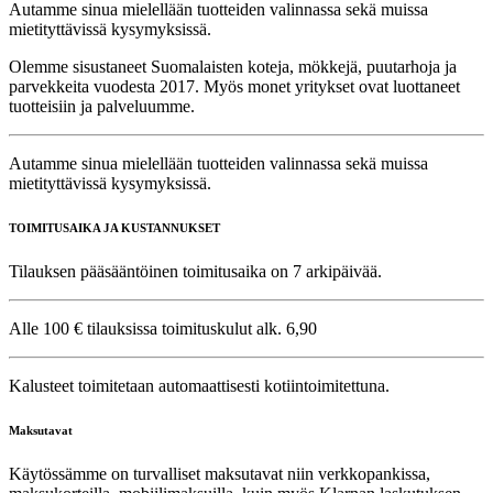
Autamme sinua mielellään tuotteiden valinnassa sekä muissa
mietityttävissä kysymyksissä.
Olemme sisustaneet Suomalaisten koteja, mökkejä, puutarhoja ja
parvekkeita vuodesta 2017. Myös monet yritykset ovat luottaneet
tuotteisiin ja palveluumme.
Autamme sinua mielellään tuotteiden valinnassa sekä muissa
mietityttävissä kysymyksissä.
TOIMITUSAIKA JA KUSTANNUKSET
Tilauksen pääsääntöinen toimitusaika on 7 arkipäivää.
Alle 100 € tilauksissa toimituskulut alk. 6,90
Kalusteet toimitetaan automaattisesti kotiintoimitettuna.
Maksutavat
Käytössämme on turvalliset maksutavat niin verkkopankissa,