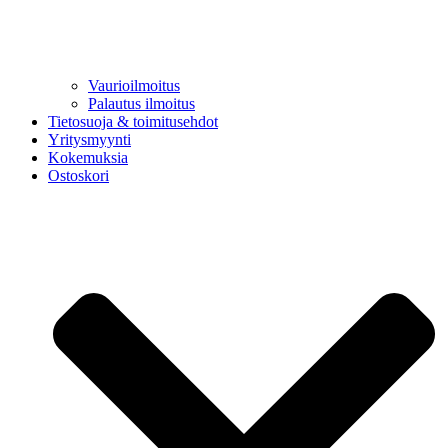
Vaurioilmoitus
Palautus ilmoitus
Tietosuoja & toimitusehdot
Yritysmyynti
Kokemuksia
Ostoskori