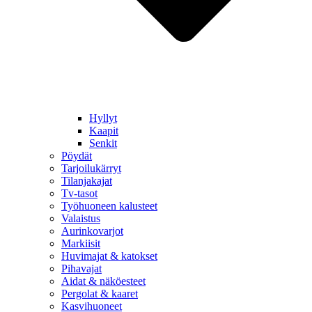
Hyllyt
Kaapit
Senkit
Pöydät
Tarjoilukärryt
Tilanjakajat
Tv-tasot
Työhuoneen kalusteet
Valaistus
Aurinkovarjot
Markiisit
Huvimajat & katokset
Pihavajat
Aidat & näköesteet
Pergolat & kaaret
Kasvihuoneet