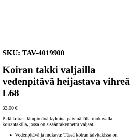
SKU: TAV-4019900
Koiran takki valjailla
vedenpitävä heijastava vihreä
L68
33,00
€
Pidä koirasi lämpimänä kylminä päivinä tällä mukavalla
koirantakilla, jossa on sisäänrakennettu valjaat!
Vedenpitävä ja mukava: Tässä koiran talvitakissa on