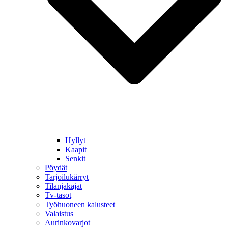
Hyllyt
Kaapit
Senkit
Pöydät
Tarjoilukärryt
Tilanjakajat
Tv-tasot
Työhuoneen kalusteet
Valaistus
Aurinkovarjot