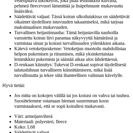
vedenpitävä ulkokerros, joka pitää lemmikkisi kuivana,
pehmeä fleecevuori lämmittää ja lisäpehmuste mukavuutta
lisääväksi.
Säädettävät valjaat: Tässä koiran ulkoilutakissa on säädettävät
olkaimet täydellisen istuvuuden takaamiseksi, mikä tarjoaa
maksimaalisen mukavuuden.
Turvallinen heijastinnauha: Tämä heijastavilla nauhoilla
varustettu koiran liivi parantaa näkyvyyttä hämärässä ja
varmistaa sinun ja koirasi turvallisuuden yölenkkien aikana.
Kätevä vetoketjurakenne: Vetoketjun muotoilu mahdollistaa
helpon pukemisen ja riisumisen, mikä yksinkertaistaa
lemmikkisi pukemista ja säästää aikaa ulos lähdettäessä.
D-renkaan kiinnitys: Tukevat D-renkaat sopivat täydellisesti
talutushihnan turvalliseen kiinnittämiseen, mikä lisää
turvallisuutta ja tekee siitä ihanteellisen valinnan kävelylle.
Hyvä tietää:
Jos mitta on kokojen välillä tai jos koirasi on vahva tai tuuhea.
Suosittelemme ostamaan hieman suuremman koon
varmistaaksesi, että se sopii koirallesi mukavasti.
Väri: armeijanvihreä
Materiaali: polyesteri, fleece
Koko: L68
Säädettävät valjaat