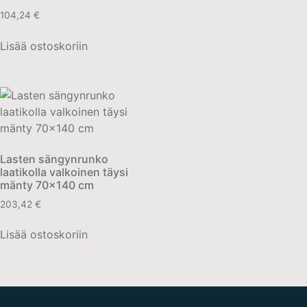
104,24
€
Lisää ostoskoriin
Lasten sängynrunko
laatikolla valkoinen täysi
mänty 70×140 cm
203,42
€
Lisää ostoskoriin