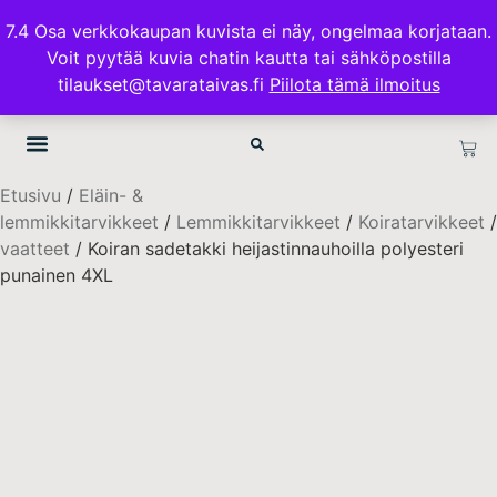
ILMAINEN TOIMITUS 100€ TILAUKSISSA
7.4 Osa verkkokaupan kuvista ei näy, ongelmaa korjataan.
Voit pyytää kuvia chatin kautta tai sähköpostilla
TAVARATAIVAS.FI
tilaukset@tavarataivas.fi
Piilota tämä ilmoitus
Etusivu
/
Eläin- &
lemmikkitarvikkeet
/
Lemmikkitarvikkeet
/
Koiratarvikkeet
vaatteet
/ Koiran sadetakki heijastinnauhoilla polyesteri
punainen 4XL