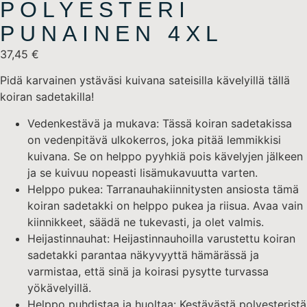
POLYESTERI
PUNAINEN 4XL
37,45
€
Pidä karvainen ystäväsi kuivana sateisilla kävelyillä tällä
koiran sadetakilla!
Vedenkestävä ja mukava: Tässä koiran sadetakissa
on vedenpitävä ulkokerros, joka pitää lemmikkisi
kuivana. Se on helppo pyyhkiä pois kävelyjen jälkeen
ja se kuivuu nopeasti lisämukavuutta varten.
Helppo pukea: Tarranauhakiinnitysten ansiosta tämä
koiran sadetakki on helppo pukea ja riisua. Avaa vain
kiinnikkeet, säädä ne tukevasti, ja olet valmis.
Heijastinnauhat: Heijastinnauhoilla varustettu koiran
sadetakki parantaa näkyvyyttä hämärässä ja
varmistaa, että sinä ja koirasi pysytte turvassa
yökävelyillä.
Helppo puhdistaa ja huoltaa: Kestävästä polyesteristä