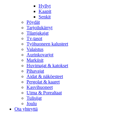
Hyllyt
Kaapit
Senkit
Pöydät
Tarjoilukärryt
Tilanjakajat
Tv-tasot
Työhuoneen kalusteet
Valaistus
Aurinkovarjot
Markiisit
Huvimajat & katokset
Pihavajat
Aidat & näköesteet
Pergolat & kaaret
Kasvihuoneet
Uima & Porealtaat
Tulisijat
Joulu
Ota yhteyttä