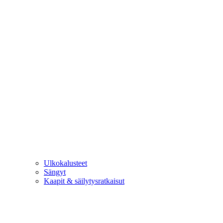
Ulkokalusteet
Sängyt
Kaapit & säilytysratkaisut