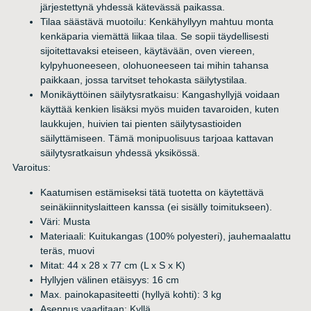
järjestettynä yhdessä kätevässä paikassa.
Tilaa säästävä muotoilu: Kenkähyllyyn mahtuu monta
kenkäparia viemättä liikaa tilaa. Se sopii täydellisesti
sijoitettavaksi eteiseen, käytävään, oven viereen,
kylpyhuoneeseen, olohuoneeseen tai mihin tahansa
paikkaan, jossa tarvitset tehokasta säilytystilaa.
Monikäyttöinen säilytysratkaisu: Kangashyllyjä voidaan
käyttää kenkien lisäksi myös muiden tavaroiden, kuten
laukkujen, huivien tai pienten säilytysastioiden
säilyttämiseen. Tämä monipuolisuus tarjoaa kattavan
säilytysratkaisun yhdessä yksikössä.
Varoitus:
Kaatumisen estämiseksi tätä tuotetta on käytettävä
seinäkiinnityslaitteen kanssa (ei sisälly toimitukseen).
Väri: Musta
Materiaali: Kuitukangas (100% polyesteri), jauhemaalattu
teräs, muovi
Mitat: 44 x 28 x 77 cm (L x S x K)
Hyllyjen välinen etäisyys: 16 cm
Max. painokapasiteetti (hyllyä kohti): 3 kg
Asennus vaaditaan: Kyllä