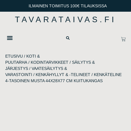
ILMAINEN TOIMITUS 100€ TILAUKSISSA
TAVARATAIVAS.FI
OTA YHTEYTTÄ
TIETOSUOJA & TOIMITUSEHDOT
ETUSIVU
/
KOTI &
PUUTARHA
/
KODINTARVIKKEET
/
SÄILYTYS &
JÄRJESTYS
/
VAATESÄILYTYS &
VARASTOINTI
/
KENKÄHYLLYT & -TELINEET
/ KENKÄTELINE
4-TASOINEN MUSTA 44X28X77 CM KUITUKANGAS