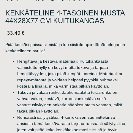
KENKÄTELINE 4-TASOINEN MUSTA
44X28X77 CM KUITUKANGAS
33,40
€
Pidä kenkäsi poissa silmistä ja luo siisti ilmapiiri tämän elegantin
kenkätelineen avulla!
Hengittävä ja kestävä materiaali: Kuitukankaasta
valmistettu hylly on kevyt mutta tukeva ja tarjoaa
hengittävyyden, joka pitää kengät tuoreina. Materiaali on
repeytymätöntä ja voidaan helposti pyyhkiä puhtaaksi
kostealla liinalla, mikä varmistaa pitkän käyttöiän.
Tukeva ja vakaa runko: Jauhemaalattu teräsrunko on
vahva, vakaa, kestävä, korroosionkestävä sekä
vastustuskykyinen ankaria sääolosuhteita vastaan, mikä
takaa pitkän käyttöiän.
Runsaasti säilytystilaa: 4-kerroksisen suunnittelunsa
ansiosta tämä kenkävarasto tarjoaa runsaasti säilytystilaa,
joten voit pitää koko kenkäkokoelmasi siistinä ja hyvin