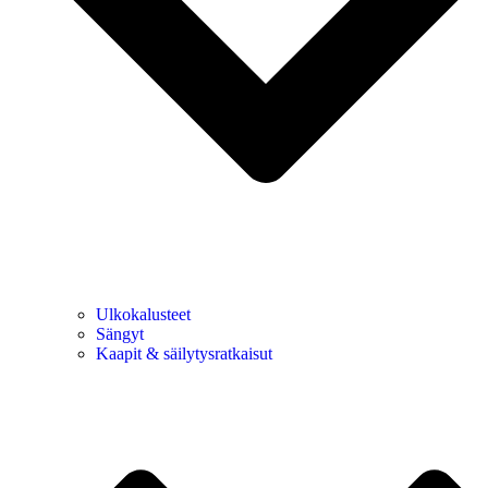
Ulkokalusteet
Sängyt
Kaapit & säilytysratkaisut