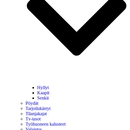
Hyllyt
Kaapit
Senkit
Pöydät
Tarjoilukärryt
Tilanjakajat
Tv-tasot
Työhuoneen kalusteet
Valaistus