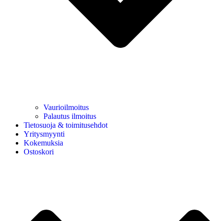
Vaurioilmoitus
Palautus ilmoitus
Tietosuoja & toimitusehdot
Yritysmyynti
Kokemuksia
Ostoskori