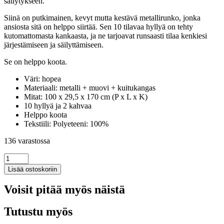
säilytykseen.
Siinä on putkimainen, kevyt mutta kestävä metallirunko, jonka
ansiosta sitä on helppo siirtää. Sen 10 tilavaa hyllyä on tehty
kutomattomasta kankaasta, ja ne tarjoavat runsaasti tilaa kenkiesi
järjestämiseen ja säilyttämiseen.
Se on helppo koota.
Väri: hopea
Materiaali: metalli + muovi + kuitukangas
Mitat: 100 x 29,5 x 170 cm (P x L x K)
10 hyllyä ja 2 kahvaa
Helppo koota
Tekstiili: Polyeteeni: 100%
136 varastossa
Lisää ostoskoriin
Voisit pitää myös näistä
Tutustu myös