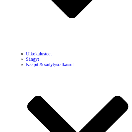
Ulkokalusteet
Sängyt
Kaapit & säilytysratkaisut