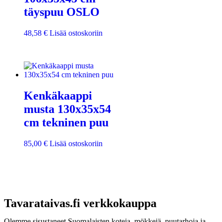
täyspuu OSLO
48,58
€
Lisää ostoskoriin
Kenkäkaappi
musta 130x35x54
cm tekninen puu
85,00
€
Lisää ostoskoriin
Tavarataivas.fi verkkokauppa
Olemme sisustaneet Suomalaisten koteja, mökkejä, puutarhoja ja