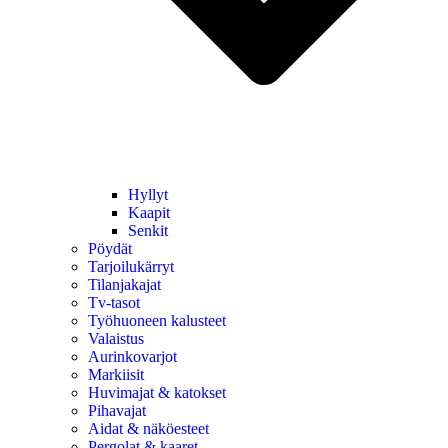
Hyllyt
Kaapit
Senkit
Pöydät
Tarjoilukärryt
Tilanjakajat
Tv-tasot
Työhuoneen kalusteet
Valaistus
Aurinkovarjot
Markiisit
Huvimajat & katokset
Pihavajat
Aidat & näköesteet
Pergolat & kaaret