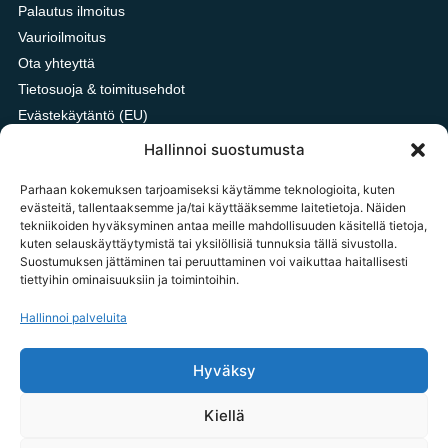
Palautus ilmoitus
Vaurioilmoitus
Ota yhteyttä
Tietosuoja & toimitusehdot
Evästekäytäntö (EU)
Oxford vai HDPE kangas?
Hallinnoi suostumusta
Parhaan kokemuksen tarjoamiseksi käytämme teknologioita, kuten
evästeitä, tallentaaksemme ja/tai käyttääksemme laitetietoja. Näiden
tekniikoiden hyväksyminen antaa meille mahdollisuuden käsitellä tietoja,
OTA YHTEYTTÄ
kuten selauskäyttäytymistä tai yksilöllisiä tunnuksia tällä sivustolla.
tilaukset@tavarataivas.fi
Suostumuksen jättäminen tai peruuttaminen voi vaikuttaa haitallisesti
tiettyihin ominaisuuksiin ja toimintoihin.
+358 45 783 386 85
MA-PE 10-14 Huom! Emme voi ottaa palautus ilmoituksia
Hallinnoi palveluita
vastaan puhelimitse.
Hyväksy
Tavarataivas.fi / Importxx Oy
3187020-1
Kiellä