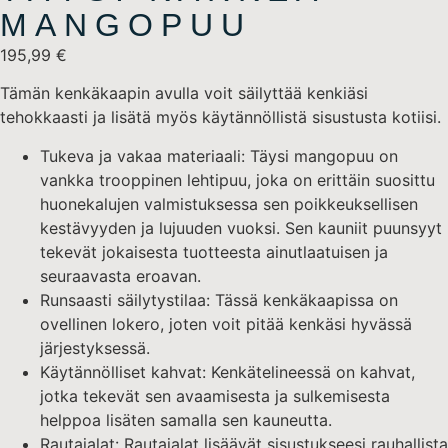
MANGOPUU
195,99
€
Tämän kenkäkaapin avulla voit säilyttää kenkiäsi
tehokkaasti ja lisätä myös käytännöllistä sisustusta kotiisi.
Tukeva ja vakaa materiaali: Täysi mangopuu on
vankka trooppinen lehtipuu, joka on erittäin suosittu
huonekalujen valmistuksessa sen poikkeuksellisen
kestävyyden ja lujuuden vuoksi. Sen kauniit puunsyyt
tekevät jokaisesta tuotteesta ainutlaatuisen ja
seuraavasta eroavan.
Runsaasti säilytystilaa: Tässä kenkäkaapissa on
ovellinen lokero, joten voit pitää kenkäsi hyvässä
järjestyksessä.
Käytännölliset kahvat: Kenkätelineessä on kahvat,
jotka tekevät sen avaamisesta ja sulkemisesta
helppoa lisäten samalla sen kauneutta.
Rautajalat: Rautajalat lisäävät sisustukseesi rauhallista