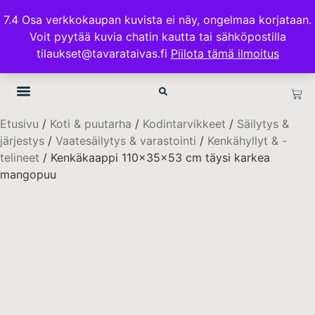
ILMAINEN TOIMITUS 100€ TILAUKSISSA
7.4 Osa verkkokaupan kuvista ei näy, ongelmaa korjataan.
Voit pyytää kuvia chatin kautta tai sähköpostilla
TAVARATAIVAS.FI
tilaukset@tavarataivas.fi
Piilota tämä ilmoitus
Etusivu
/
Koti & puutarha
/
Kodintarvikkeet
/
Säilytys &
järjestys
/
Vaatesäilytys & varastointi
/
Kenkähyllyt & -
telineet
/ Kenkäkaappi 110x35x53 cm täysi karkea
mangopuu