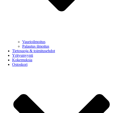
Vaurioilmoitus
Palautus ilmoitus
Tietosuoja & toimitusehdot
Yritysmyynti
Kokemuksia
Ostoskori