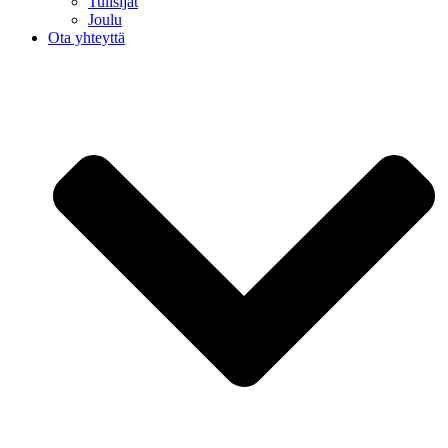
Tulisijat
Joulu
Ota yhteyttä