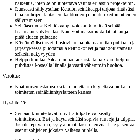
halkeilua, joten se on luotettava valinta erilaisiin projekteihin.
Runsaasti säilytystilaa: Keittiön seinäkaappi tarjoaa riittävästi
tilaa kulhojen, lautasten, kattiloiden ja muiden keittiölaitteiden
säilyttämiseen.
Seinäasennus: Keittiökaappi voidaan kiinnittää seinään
lisäämään säilytystilaa. Näin voit maksimoida lattiatilan ja
pitää alueen puhtaana.
Käytännölliset ovet: Lasiovi auttaa pitämään tilan puhtaana ja
järjestyksessä piilottamalla keittiökoneet ja mahdollistamalla
selkeän näkyvyyden.
Helppo huoltaa: Sileän pinnan ansiosta tämä xx on helppo
puhdistaa kostealla liinalla ja vaatii vähemmän huoltoa.
Varoitus:
Kaatumisen estämiseksi tätä tuotetta on käytettävä mukana
toimitetun seinäkiinnityslaitteen kanssa.
Hyvä tietää:
Seinään kiinnitettävät ruuvit ja tulpat eivät sisälly
toimitukseen. Etsi ja käytä seinääsi sopivia ruuveja ja tulppia.
Jos olet epävarma, kysy ammattilaisen neuvoa. Lue ja seuraa
asennusohjeiden jokaista vaihetta huolella.