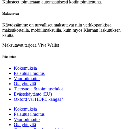
Kalusteet toimitetaan automaattisesti kotiintoimitettuna.
Maksutavat
Käytössämme on turvalliset maksutavat niin verkkopankissa,
maksukorteilla, mobiilimaksuilla, kuin myös Klarnan laskutuksen
kautta.
Maksutavat tarjoaa Viva Wallet
Pikalinkit
Kokemuksia
Palautus ilmoitus
Vaurioilmoitus
Ota yhteyttä
Tietosuoja & toimitusehdot
Evästekäytäntö (EU)
Oxford vai HDPE kangas?
Kokemuksia
Palautus ilmoitus
Vaurioilmoitus
Ota yhteyttä