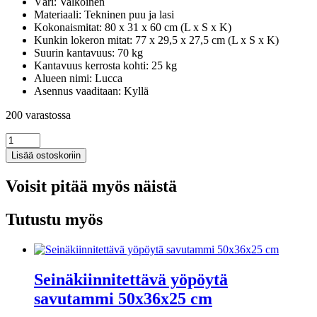
Väri: Valkoinen
Materiaali: Tekninen puu ja lasi
Kokonaismitat: 80 x 31 x 60 cm (L x S x K)
Kunkin lokeron mitat: 77 x 29,5 x 27,5 cm (L x S x K)
Suurin kantavuus: 70 kg
Kantavuus kerrosta kohti: 25 kg
Alueen nimi: Lucca
Asennus vaaditaan: Kyllä
200 varastossa
Keittiön
seinäkaappi
Lisää ostoskoriin
lasiovella
Lucca
Voisit pitää myös näistä
valkoinen
määrä
Tutustu myös
Seinäkiinnitettävä yöpöytä
savutammi 50x36x25 cm