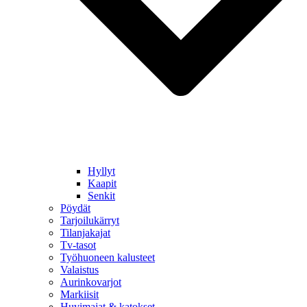
Hyllyt
Kaapit
Senkit
Pöydät
Tarjoilukärryt
Tilanjakajat
Tv-tasot
Työhuoneen kalusteet
Valaistus
Aurinkovarjot
Markiisit
Huvimajat & katokset