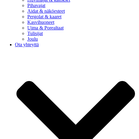
Pihavajat
Aidat & näköesteet
Pergolat & kaaret
Kasvihuoneet
Uima & Porealtaat
Tulisijat
Joulu
Ota yhteyttä