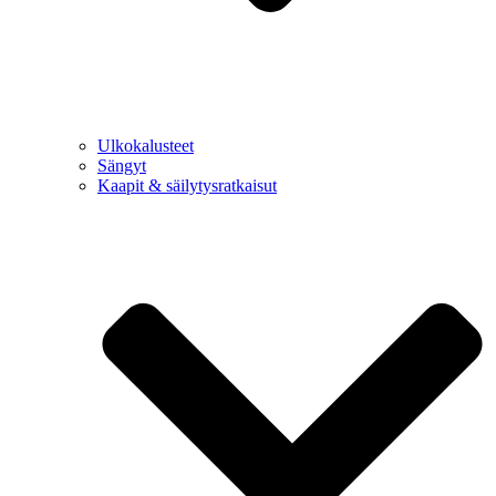
Ulkokalusteet
Sängyt
Kaapit & säilytysratkaisut