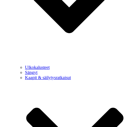
Ulkokalusteet
Sängyt
Kaapit & säilytysratkaisut