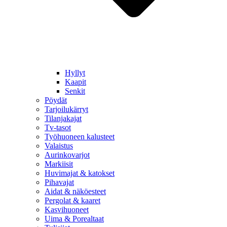
Hyllyt
Kaapit
Senkit
Pöydät
Tarjoilukärryt
Tilanjakajat
Tv-tasot
Työhuoneen kalusteet
Valaistus
Aurinkovarjot
Markiisit
Huvimajat & katokset
Pihavajat
Aidat & näköesteet
Pergolat & kaaret
Kasvihuoneet
Uima & Porealtaat