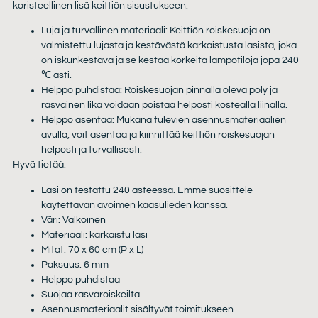
koristeellinen lisä keittiön sisustukseen.
Luja ja turvallinen materiaali: Keittiön roiskesuoja on
valmistettu lujasta ja kestävästä karkaistusta lasista, joka
on iskunkestävä ja se kestää korkeita lämpötiloja jopa 240
℃ asti.
Helppo puhdistaa: Roiskesuojan pinnalla oleva pöly ja
rasvainen lika voidaan poistaa helposti kostealla liinalla.
Helppo asentaa: Mukana tulevien asennusmateriaalien
avulla, voit asentaa ja kiinnittää keittiön roiskesuojan
helposti ja turvallisesti.
Hyvä tietää:
Lasi on testattu 240 asteessa. Emme suosittele
käytettävän avoimen kaasulieden kanssa.
Väri: Valkoinen
Materiaali: karkaistu lasi
Mitat: 70 x 60 cm (P x L)
Paksuus: 6 mm
Helppo puhdistaa
Suojaa rasvaroiskeilta
Asennusmateriaalit sisältyvät toimitukseen