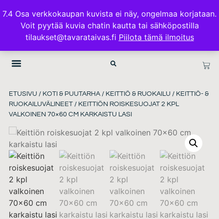
ILMAINEN TOIMITUS 100€ TILAUKSISSA
7.4 Osa verkkokaupan kuvista ei näy, ongelmaa korjataan.
Voit pyytää kuvia chatin kautta tai sähköpostilla
TAVARATAIVAS.FI
tilaukset@tavarataivas.fi
Piilota tämä ilmoitus
ETUSIVU
/
KOTI & PUUTARHA
/
KEITTIÖ & RUOKAILU
/
KEITTIÖ- &
RUOKAILUVÄLINEET
/ KEITTIÖN ROISKESUOJAT 2 KPL
VALKOINEN 70×60 CM KARKAISTU LASI