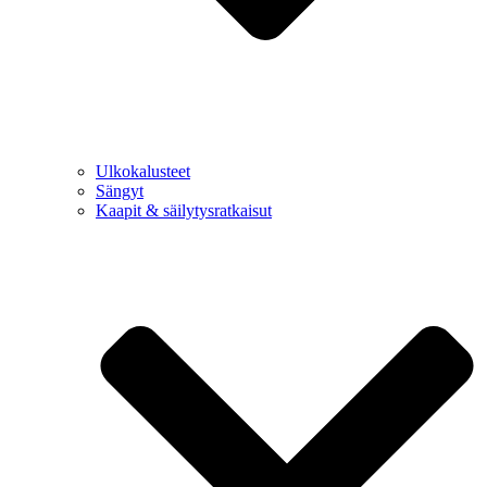
Ulkokalusteet
Sängyt
Kaapit & säilytysratkaisut