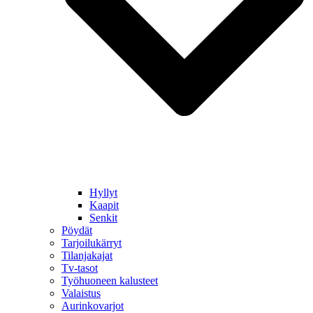
Hyllyt
Kaapit
Senkit
Pöydät
Tarjoilukärryt
Tilanjakajat
Tv-tasot
Työhuoneen kalusteet
Valaistus
Aurinkovarjot