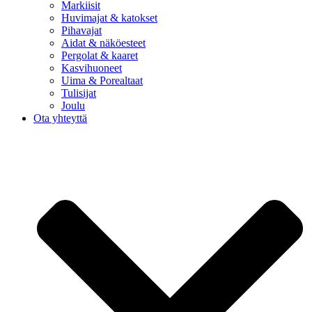
Markiisit
Huvimajat & katokset
Pihavajat
Aidat & näköesteet
Pergolat & kaaret
Kasvihuoneet
Uima & Porealtaat
Tulisijat
Joulu
Ota yhteyttä