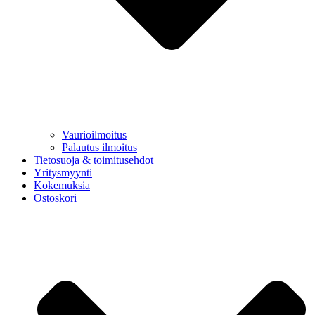
Vaurioilmoitus
Palautus ilmoitus
Tietosuoja & toimitusehdot
Yritysmyynti
Kokemuksia
Ostoskori