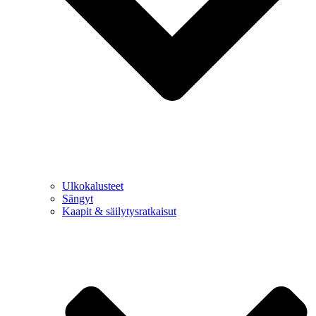
Ulkokalusteet
Sängyt
Kaapit & säilytysratkaisut