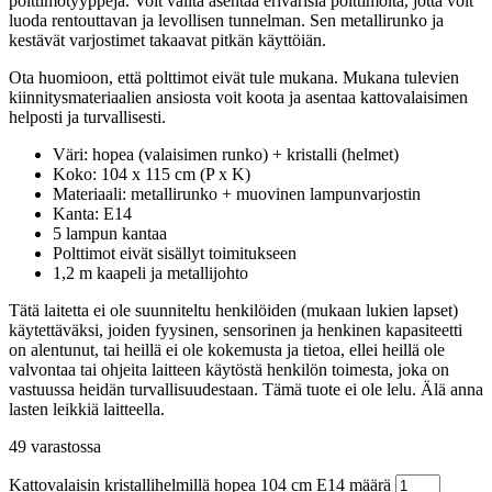
polttimotyyppejä. Voit valita asentaa erivärisiä polttimoita, jotta voit
luoda rentouttavan ja levollisen tunnelman. Sen metallirunko ja
kestävät varjostimet takaavat pitkän käyttöiän.
Ota huomioon, että polttimot eivät tule mukana. Mukana tulevien
kiinnitysmateriaalien ansiosta voit koota ja asentaa kattovalaisimen
helposti ja turvallisesti.
Väri: hopea (valaisimen runko) + kristalli (helmet)
Koko: 104 x 115 cm (P x K)
Materiaali: metallirunko + muovinen lampunvarjostin
Kanta: E14
5 lampun kantaa
Polttimot eivät sisällyt toimitukseen
1,2 m kaapeli ja metallijohto
Tätä laitetta ei ole suunniteltu henkilöiden (mukaan lukien lapset)
käytettäväksi, joiden fyysinen, sensorinen ja henkinen kapasiteetti
on alentunut, tai heillä ei ole kokemusta ja tietoa, ellei heillä ole
valvontaa tai ohjeita laitteen käytöstä henkilön toimesta, joka on
vastuussa heidän turvallisuudestaan. Tämä tuote ei ole lelu. Älä anna
lasten leikkiä laitteella.
49 varastossa
Kattovalaisin kristallihelmillä hopea 104 cm E14 määrä