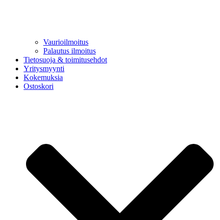
Vaurioilmoitus
Palautus ilmoitus
Tietosuoja & toimitusehdot
Yritysmyynti
Kokemuksia
Ostoskori