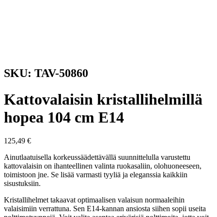
SKU: TAV-50860
Kattovalaisin kristallihelmillä
hopea 104 cm E14
125,49
€
Ainutlaatuisella korkeussäädettävällä suunnittelulla varustettu
kattovalaisin on ihanteellinen valinta ruokasaliin, olohuoneeseen,
toimistoon jne. Se lisää varmasti tyyliä ja eleganssia kaikkiin
sisustuksiin.
Kristallihelmet takaavat optimaalisen valaisun normaaleihin
valaisimiin verrattuna. Sen E14-kannan ansiosta siihen sopii useita