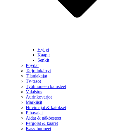
Hyllyt
Kaapit
Senkit
Pöydät
Tarjoilukärryt
Tilanjakajat
Tv-tasot
Työhuoneen kalusteet
Valaistus
Aurinkovarjot
Markiisit
Huvimajat & katokset
Pihavajat
Aidat & näköesteet
Pergolat & kaaret
Kasvihuoneet