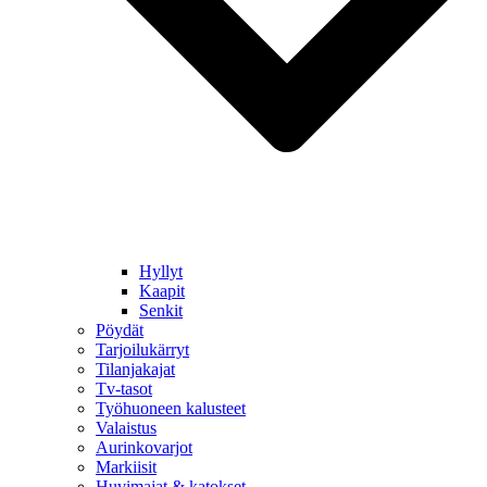
Hyllyt
Kaapit
Senkit
Pöydät
Tarjoilukärryt
Tilanjakajat
Tv-tasot
Työhuoneen kalusteet
Valaistus
Aurinkovarjot
Markiisit
Huvimajat & katokset