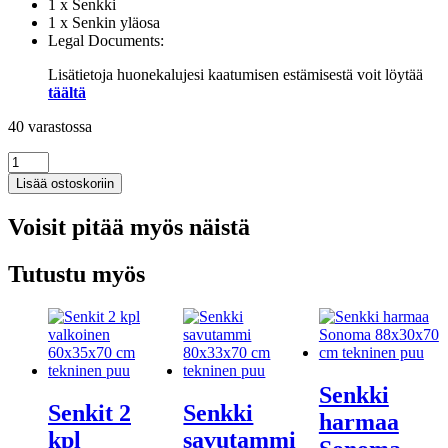
1 x Senkki
1 x Senkin yläosa
Legal Documents:
Lisätietoja huonekalujesi kaatumisen estämisestä voit löytää
täältä
40 varastossa
Kaappi
valkoinen
Lisää ostoskoriin
69,5x34x180
cm
Voisit pitää myös näistä
tekninen
puu
määrä
Tutustu myös
Senkki
Senkit 2
Senkki
harmaa
kpl
savutammi