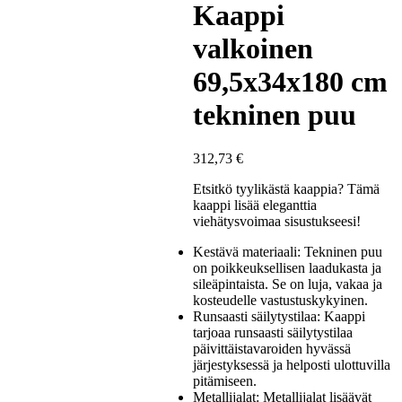
Kaappi
valkoinen
69,5x34x180 cm
tekninen puu
312,73
€
Etsitkö tyylikästä kaappia? Tämä
kaappi lisää eleganttia
viehätysvoimaa sisustukseesi!
Kestävä materiaali: Tekninen puu
on poikkeuksellisen laadukasta ja
sileäpintaista. Se on luja, vakaa ja
kosteudelle vastustuskykyinen.
Runsaasti säilytystilaa: Kaappi
tarjoaa runsaasti säilytystilaa
päivittäistavaroiden hyvässä
järjestyksessä ja helposti ulottuvilla
pitämiseen.
Metallijalat: Metallijalat lisäävät