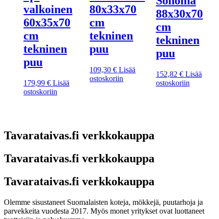
Sonoma
valkoinen
80x33x70
88x30x70
60x35x70
cm
cm
cm
tekninen
tekninen
tekninen
puu
puu
puu
109,30
€
Lisää
152,82
€
Lisää
ostoskoriin
179,99
€
Lisää
ostoskoriin
ostoskoriin
Tavarataivas.fi verkkokauppa
Tavarataivas.fi verkkokauppa
Tavarataivas.fi verkkokauppa
Olemme sisustaneet Suomalaisten koteja, mökkejä, puutarhoja ja
parvekkeita vuodesta 2017. Myös monet yritykset ovat luottaneet