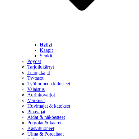
Hyllyt
Kaapit
Senkit
Pöydät
Tarjoilukärryt
Tilanjakajat
Tv-tasot
Työhuoneen kalusteet
Valaistus
Aurinkovarjot
Markiisit
Huvimajat & katokset
Pihavajat
Aidat & näköesteet
Pergolat & kaaret
Kasvihuoneet
Uima & Porealtaat