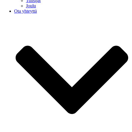
Tulisijat
Joulu
Ota yhteyttä