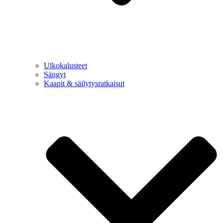
Ulkokalusteet
Sängyt
Kaapit & säilytysratkaisut