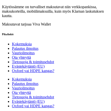
Käytössämme on turvalliset maksutavat niin verkkopankissa,
maksukorteilla, mobiilimaksuilla, kuin myös Klarnan laskutuksen
kautta.
Maksutavat tarjoaa Viva Wallet
Pikalinkit
Kokemuksia
Palautus ilmoitus
Vaurioilmoitus
Ota yhteyttä
Tietosuoja & toimitusehdot
Evästekäytäntö (EU)
Oxford vai HDPE kangas?
Kokemuksia
Palautus ilmoitus
Vaurioilmoitus
Ota yhteyttä
Tietosuoja & toimitusehdot
Evästekäytäntö (EU)
Oxford vai HDPE kangas?