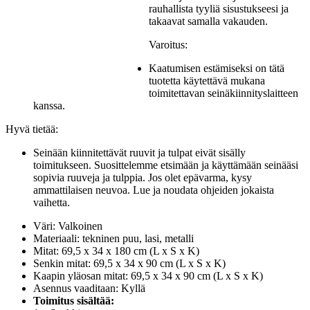
rauhallista tyyliä sisustukseesi ja
takaavat samalla vakauden.
Varoitus:
Kaatumisen estämiseksi on tätä
tuotetta käytettävä mukana
toimitettavan seinäkiinnityslaitteen
kanssa.
Hyvä tietää:
Seinään kiinnitettävät ruuvit ja tulpat eivät sisälly
toimitukseen. Suosittelemme etsimään ja käyttämään seinääsi
sopivia ruuveja ja tulppia. Jos olet epävarma, kysy
ammattilaisen neuvoa. Lue ja noudata ohjeiden jokaista
vaihetta.
Väri: Valkoinen
Materiaali: tekninen puu, lasi, metalli
Mitat: 69,5 x 34 x 180 cm (L x S x K)
Senkin mitat: 69,5 x 34 x 90 cm (L x S x K)
Kaapin yläosan mitat: 69,5 x 34 x 90 cm (L x S x K)
Asennus vaaditaan: Kyllä
Toimitus sisältää: