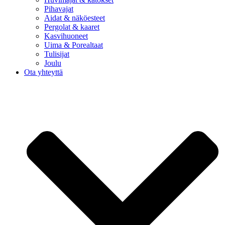
Pihavajat
Aidat & näköesteet
Pergolat & kaaret
Kasvihuoneet
Uima & Porealtaat
Tulisijat
Joulu
Ota yhteyttä