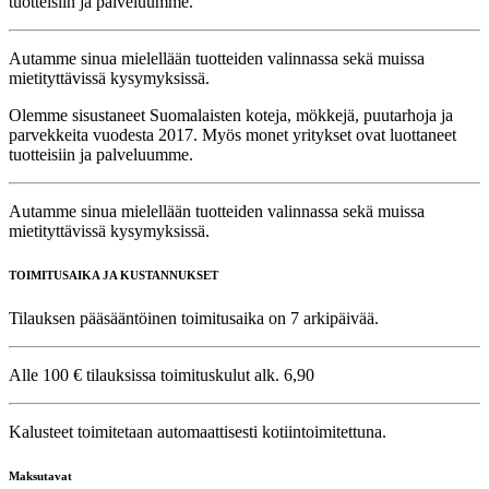
tuotteisiin ja palveluumme.
Autamme sinua mielellään tuotteiden valinnassa sekä muissa
mietityttävissä kysymyksissä.
Olemme sisustaneet Suomalaisten koteja, mökkejä, puutarhoja ja
parvekkeita vuodesta 2017. Myös monet yritykset ovat luottaneet
tuotteisiin ja palveluumme.
Autamme sinua mielellään tuotteiden valinnassa sekä muissa
mietityttävissä kysymyksissä.
TOIMITUSAIKA JA KUSTANNUKSET
Tilauksen pääsääntöinen toimitusaika on 7 arkipäivää.
Alle 100 € tilauksissa toimituskulut alk. 6,90
Kalusteet toimitetaan automaattisesti kotiintoimitettuna.
Maksutavat