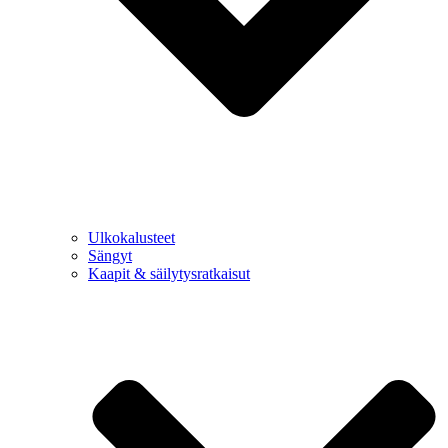
Ulkokalusteet
Sängyt
Kaapit & säilytysratkaisut