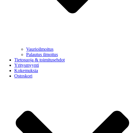
Vaurioilmoitus
Palautus ilmoitus
Tietosuoja & toimitusehdot
Yritysmyynti
Kokemuksia
Ostoskori