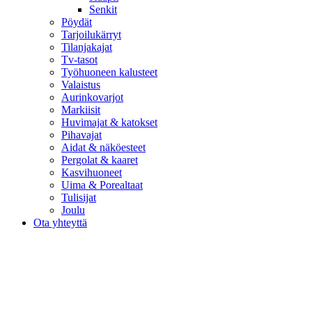
Senkit
Pöydät
Tarjoilukärryt
Tilanjakajat
Tv-tasot
Työhuoneen kalusteet
Valaistus
Aurinkovarjot
Markiisit
Huvimajat & katokset
Pihavajat
Aidat & näköesteet
Pergolat & kaaret
Kasvihuoneet
Uima & Porealtaat
Tulisijat
Joulu
Ota yhteyttä