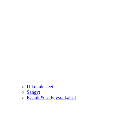
Ulkokalusteet
Sängyt
Kaapit & säilytysratkaisut