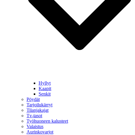
Hyllyt
Kaapit
Senkit
Pöydät
Tarjoilukärryt
Tilanjakajat
Tv-tasot
Työhuoneen kalusteet
Valaistus
Aurinkovarjot