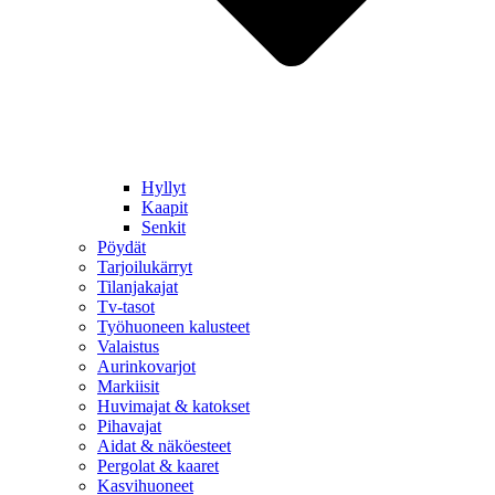
Hyllyt
Kaapit
Senkit
Pöydät
Tarjoilukärryt
Tilanjakajat
Tv-tasot
Työhuoneen kalusteet
Valaistus
Aurinkovarjot
Markiisit
Huvimajat & katokset
Pihavajat
Aidat & näköesteet
Pergolat & kaaret
Kasvihuoneet