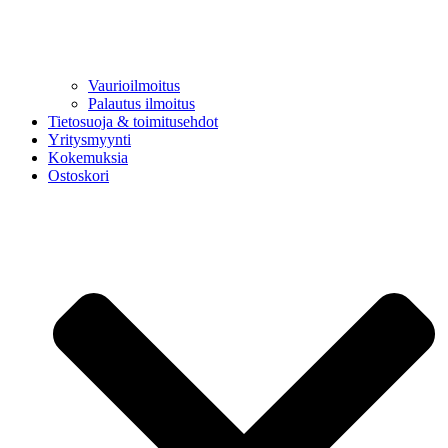
Vaurioilmoitus
Palautus ilmoitus
Tietosuoja & toimitusehdot
Yritysmyynti
Kokemuksia
Ostoskori