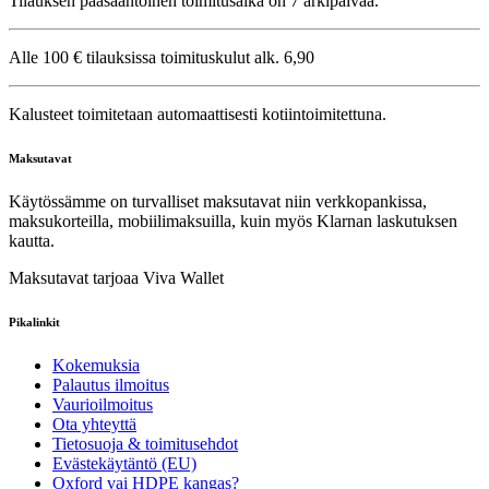
Tilauksen pääsääntöinen toimitusaika on 7 arkipäivää.
Alle 100 € tilauksissa toimituskulut alk. 6,90
Kalusteet toimitetaan automaattisesti kotiintoimitettuna.
Maksutavat
Käytössämme on turvalliset maksutavat niin verkkopankissa,
maksukorteilla, mobiilimaksuilla, kuin myös Klarnan laskutuksen
kautta.
Maksutavat tarjoaa Viva Wallet
Pikalinkit
Kokemuksia
Palautus ilmoitus
Vaurioilmoitus
Ota yhteyttä
Tietosuoja & toimitusehdot
Evästekäytäntö (EU)
Oxford vai HDPE kangas?