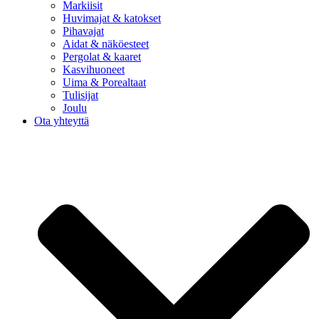
Markiisit
Huvimajat & katokset
Pihavajat
Aidat & näköesteet
Pergolat & kaaret
Kasvihuoneet
Uima & Porealtaat
Tulisijat
Joulu
Ota yhteyttä