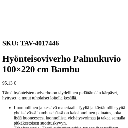
SKU: TAV-4017446
Hyönteisoviverho Palmukuvio
100×220 cm Bambu
95,13
€
Tämä hyönteisten oviverho on täydellinen pidättämään kärpäset,
hyttyset ja muut tuholaiset loitolla kesällä.
Luonnollinen ja kestävä materiaali: Tyyliä ja käytännöllisyyttä
yhdistävässä bambusehässä on kaksipuolinen painatus, joka
lisää huoneeseesi luonnollista viehätysvoimaa ja takaa samalla
pitkäkestoisen suorituskyvyn.