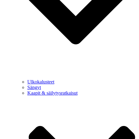
Ulkokalusteet
Sängyt
Kaapit & säilytysratkaisut