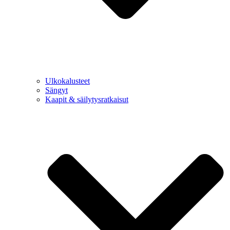
Ulkokalusteet
Sängyt
Kaapit & säilytysratkaisut