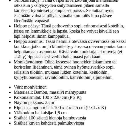
Tehokas suoja: Tämä oviperhoverkko tarjoaa ihanteellisen
ratkaisun yksityisyyden säilyttämiseen pitäen samalla
kärpäset, hyönteiset ja ampiaiset poissa. Se auttaa myös
estämään valoa ja pölyä, samalla kun raitis ilma pääsee
kiertämään vapaasti.
Helppo pääsy: Tämä perhoverho sopii erinomaisesti koteihin,
joissa on lemmikkejä ja lapsia, koska he voivat kävellä sen
läpi helposti ilman kamppailua.
Helppo asennus: Tässä helmillä olevassa oviverhossa on kaksi
koukkua, jotka on jo kiinnitetty yläosassa olevaan puutankoon
helpottamaan asennusta. Käytä vain koukkuja tai ruuveja (ei
sisälly) ripustaaksesi verho haluamaasi paikkaan.
Monikäyttöinen: Olipa kyseessä huoneiden jakaminen tai
koristelun lisääminen, tämä ovinen hyönteisverkko sopii
erilaisiin tiloihin, mukaan lukien koteihin, keittiöihin,
kylpyhuoneisiin, ravintoloihin, kahviloihin ja pubeihin.
Väri: monivärinen
Materiaali: Bambu, massiivi mäntypuuta
Kokonaismitat: 100 x 220 cm (P x K)
Näytön paksuus: 2 cm
Ripustustangon mitat: 100 x 2 x 2,5 cm (P x L x K)
Yläkoukun halkaisija: 1,8 cm
Sisältää 100 säiettä hienoja bambuvarsia
Sisältää kuvan kahdesta palmukuviosta