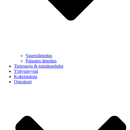
Vaurioilmoitus
Palautus ilmoitus
Tietosuoja & toimitusehdot
Yritysmyynti
Kokemuksia
Ostoskori