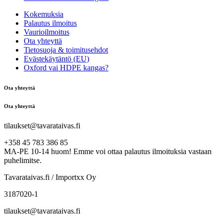
Kokemuksia
Palautus ilmoitus
Vaurioilmoitus
Ota yhteyttä
Tietosuoja & toimitusehdot
Evästekäytäntö (EU)
Oxford vai HDPE kangas?
Ota yhteyttä
Ota yhteyttä
tilaukset@tavarataivas.fi
+358 45 783 386 85
MA-PE 10-14 huom! Emme voi ottaa palautus ilmoituksia vastaan
puhelimitse.
Tavarataivas.fi / Importxx Oy
3187020-1
tilaukset@tavarataivas.fi