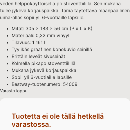
veden helppokäyttöisellä poistoventtiilillä. Sen mukana
tulee jykevä korjauspaikka. Tämä täytettävä maanpäällinen
uima-allas sopii yli 6-vuotiaille lapsille.
Mitat: 305 x 183 x 56 cm (P x L x K)
Materiaali: 0,32 mm vinyyli
Tilavuus: 1 161 l
Tyylikäs graafinen kohokuvio seinillä
Erittäin leveät sivuseinät
Kolmella pikapoistoventtiilillä
Mukana jykevä korjauspaikka
Sopii yli 6-vuotiaille lapsille
Bestway-tuotenumero: 54009
Varasto loppu
Tuotetta ei ole tällä hetkellä
varastossa.