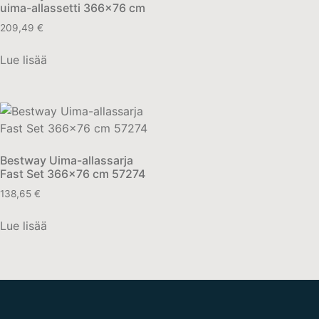
uima-allassetti 366×76 cm
209,49
€
Lue lisää
Bestway Uima-allassarja
Fast Set 366×76 cm 57274
138,65
€
Lue lisää