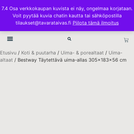
ILMAINEN TOIMITUS 100€ TILAUKSISSA
7.4 Osa verkkokaupan kuvista ei näy, ongelmaa korjataan.
Voit pyytää kuvia chatin kautta tai sähköpostilla
TAVARATAIVAS.FI
tilaukset@tavarataivas.fi
Piilota tämä ilmoitus
Etusivu
/
Koti & puutarha
/
Uima- & porealtaat
/
Uima-
altaat
/ Bestway Täytettävä uima-allas 305x183x56 cm