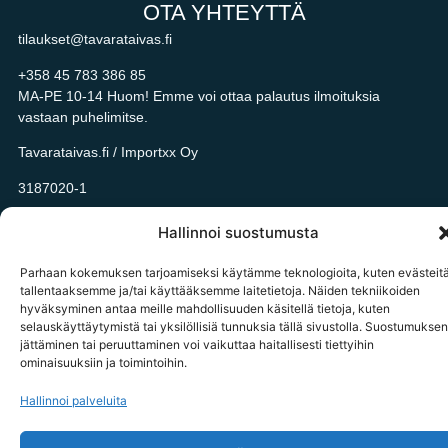
OTA YHTEYTTÄ
tilaukset@tavarataivas.fi
+358 45 783 386 85
MA-PE 10-14 Huom! Emme voi ottaa palautus ilmoituksia
vastaan puhelimitse.
Tavarataivas.fi / Importxx Oy
3187020-1
Hallinnoi suostumusta
Parhaan kokemuksen tarjoamiseksi käytämme teknologioita, kuten evästeitä
© 2026 tavarataivas.fi kaikki oikeudet pidätetään
tallentaaksemme ja/tai käyttääksemme laitetietoja. Näiden tekniikoiden
hyväksyminen antaa meille mahdollisuuden käsitellä tietoja, kuten
selauskäyttäytymistä tai yksilöllisiä tunnuksia tällä sivustolla. Suostumuksen
jättäminen tai peruuttaminen voi vaikuttaa haitallisesti tiettyihin
ominaisuuksiin ja toimintoihin.
Hallinnoi palveluita