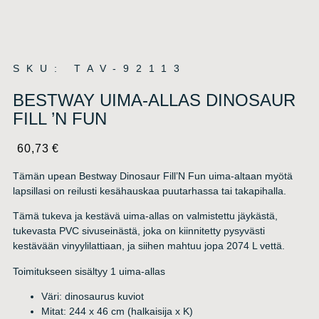
SKU: TAV-92113
BESTWAY UIMA-ALLAS DINOSAUR
FILL ’N FUN
60,73
€
Tämän upean Bestway Dinosaur Fill’N Fun uima-altaan myötä
lapsillasi on reilusti kesähauskaa puutarhassa tai takapihalla.
Tämä tukeva ja kestävä uima-allas on valmistettu jäykästä,
tukevasta PVC sivuseinästä, joka on kiinnitetty pysyvästi
kestävään vinyylilattiaan, ja siihen mahtuu jopa 2074 L vettä.
Toimitukseen sisältyy 1 uima-allas
Väri: dinosaurus kuviot
Mitat: 244 x 46 cm (halkaisija x K)