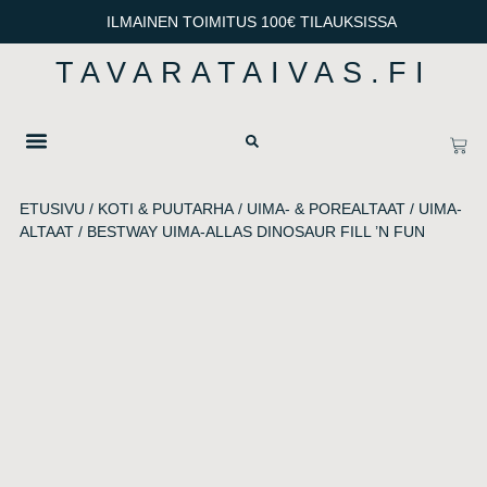
ILMAINEN TOIMITUS 100€ TILAUKSISSA
TAVARATAIVAS.FI
OTA YHTEYTTÄ
TIETOSUOJA & TOIMITUSEHDOT
ETUSIVU
/
KOTI & PUUTARHA
/
UIMA- & POREALTAAT
/
UIMA-
ALTAAT
/ BESTWAY UIMA-ALLAS DINOSAUR FILL ’N FUN