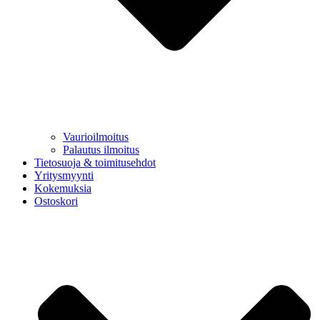
Vaurioilmoitus
Palautus ilmoitus
Tietosuoja & toimitusehdot
Yritysmyynti
Kokemuksia
Ostoskori