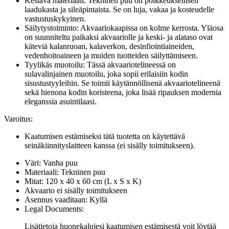
Kestävä materiaali: Tekninen puu on poikkeuksellisen
laadukasta ja sileäpintaista. Se on luja, vakaa ja kosteudelle
vastustuskykyinen.
Säilytystoiminto: Akvaariokaapissa on kolme kerrosta. Yläosa
on suunniteltu paikaksi akvaariolle ja keski- ja alataso ovat
käteviä kalanruoan, kalaverkon, desinfiointiaineiden,
vedenhoitoaineen ja muiden tuotteiden säilyttämiseen.
Tyylikäs muotoilu: Tässä akvaariotelineessä on
sulavalinjainen muotoilu, joka sopii erilaisiin kodin
sisustustyyleihin. Se toimii käytännöllisenä akvaariotelineenä
sekä hienona kodin koristeena, joka lisää ripauksen modernia
eleganssia asuintilaasi.
Varoitus:
Kaatumisen estämiseksi tätä tuotetta on käytettävä
seinäkiinnityslaitteen kanssa (ei sisälly toimitukseen).
Väri: Vanha puu
Materiaali: Tekninen puu
Mitat: 120 x 40 x 60 cm (L x S x K)
Akvaario ei sisälly toimitukseen
Asennus vaaditaan: Kyllä
Legal Documents:
Lisätietoja huonekalujesi kaatumisen estämisestä voit löytää