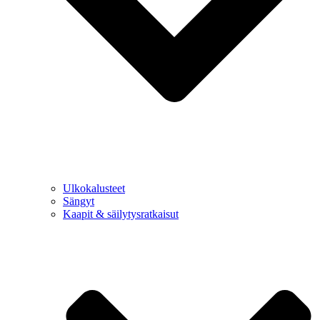
Ulkokalusteet
Sängyt
Kaapit & säilytysratkaisut