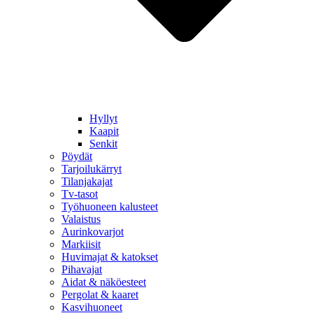
Hyllyt
Kaapit
Senkit
Pöydät
Tarjoilukärryt
Tilanjakajat
Tv-tasot
Työhuoneen kalusteet
Valaistus
Aurinkovarjot
Markiisit
Huvimajat & katokset
Pihavajat
Aidat & näköesteet
Pergolat & kaaret
Kasvihuoneet