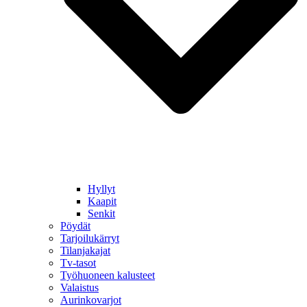
Hyllyt
Kaapit
Senkit
Pöydät
Tarjoilukärryt
Tilanjakajat
Tv-tasot
Työhuoneen kalusteet
Valaistus
Aurinkovarjot