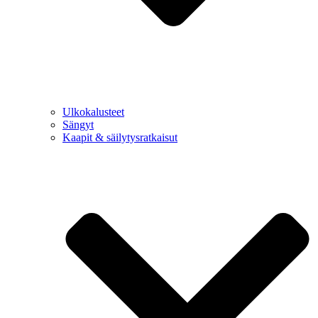
Ulkokalusteet
Sängyt
Kaapit & säilytysratkaisut