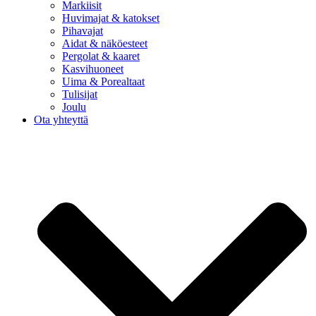
Markiisit
Huvimajat & katokset
Pihavajat
Aidat & näköesteet
Pergolat & kaaret
Kasvihuoneet
Uima & Porealtaat
Tulisijat
Joulu
Ota yhteyttä