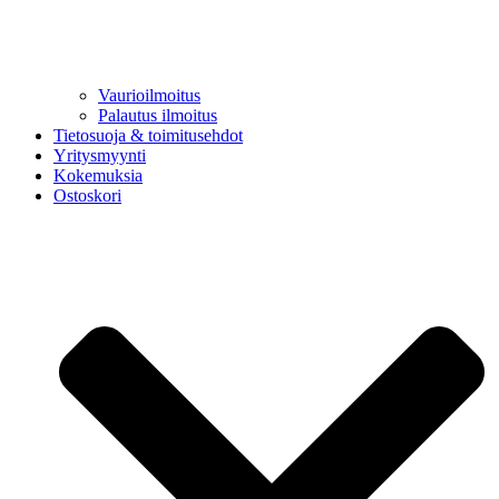
Vaurioilmoitus
Palautus ilmoitus
Tietosuoja & toimitusehdot
Yritysmyynti
Kokemuksia
Ostoskori