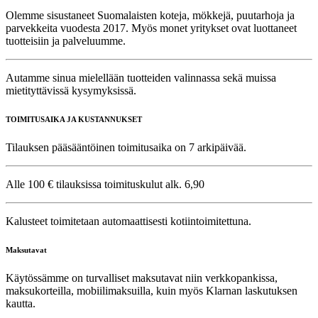
Olemme sisustaneet Suomalaisten koteja, mökkejä, puutarhoja ja
parvekkeita vuodesta 2017. Myös monet yritykset ovat luottaneet
tuotteisiin ja palveluumme.
Autamme sinua mielellään tuotteiden valinnassa sekä muissa
mietityttävissä kysymyksissä.
TOIMITUSAIKA JA KUSTANNUKSET
Tilauksen pääsääntöinen toimitusaika on 7 arkipäivää.
Alle 100 € tilauksissa toimituskulut alk. 6,90
Kalusteet toimitetaan automaattisesti kotiintoimitettuna.
Maksutavat
Käytössämme on turvalliset maksutavat niin verkkopankissa,
maksukorteilla, mobiilimaksuilla, kuin myös Klarnan laskutuksen
kautta.